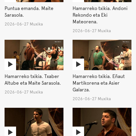
Puntua emanda. Maite
Hamarreko txikia. Andoni
Sarasola.
Rekondo eta Eki
Mateorena.
2026-06-27 Muxika
2026-06-27 Muxika
Hamarreko txikia. Txaber
Hamarreko txikia. Eñaut
Altube eta Maite Sarasola.
Martikorena eta Asier
Galarza.
2026-06-27 Muxika
2026-06-27 Muxika