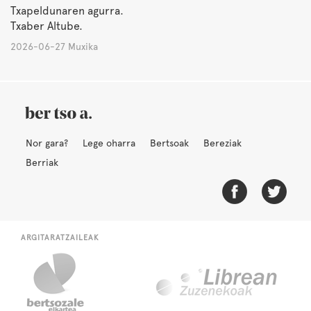
Txapeldunaren agurra.
Txaber Altube.
2026-06-27 Muxika
Nor gara?
Lege oharra
Bertsoak
Bereziak
Berriak
ARGITARATZAILEAK