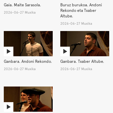
Gaia. Maite Sarasola.
Buruz burukoa. Andoni
Rekondo eta Txaber
2026-06-27 Muxika
Altube.
2026-06-27 Muxika
Ganbara. Andoni Rekondo.
Ganbara. Txaber Altube.
2026-06-27 Muxika
2026-06-27 Muxika