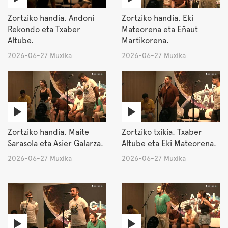
Zortziko handia. Andoni
Zortziko handia. Eki
Rekondo eta Txaber
Mateorena eta Eñaut
Altube.
Martikorena.
2026-06-27 Muxika
2026-06-27 Muxika
Zortziko handia. Maite
Zortziko txikia. Txaber
Sarasola eta Asier Galarza.
Altube eta Eki Mateorena.
2026-06-27 Muxika
2026-06-27 Muxika