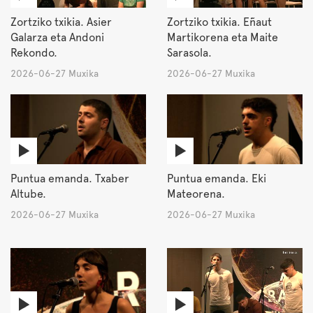
Zortziko txikia. Asier
Zortziko txikia. Eñaut
Galarza eta Andoni
Martikorena eta Maite
Rekondo.
Sarasola.
2026-06-27 Muxika
2026-06-27 Muxika
Puntua emanda. Txaber
Puntua emanda. Eki
Altube.
Mateorena.
2026-06-27 Muxika
2026-06-27 Muxika