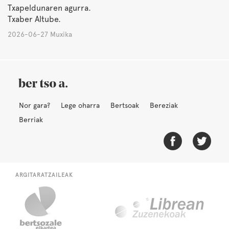
Txapeldunaren agurra.
Txaber Altube.
2026-06-27 Muxika
Nor gara?
Lege oharra
Bertsoak
Bereziak
Berriak
ARGITARATZAILEAK