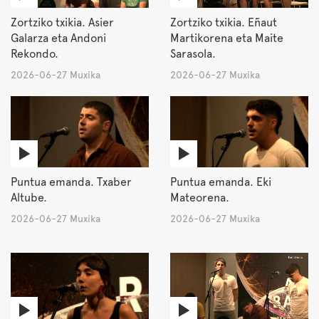
Zortziko txikia. Asier
Zortziko txikia. Eñaut
Galarza eta Andoni
Martikorena eta Maite
Rekondo.
Sarasola.
2026-06-27 Muxika
2026-06-27 Muxika
Puntua emanda. Txaber
Puntua emanda. Eki
Altube.
Mateorena.
2026-06-27 Muxika
2026-06-27 Muxika