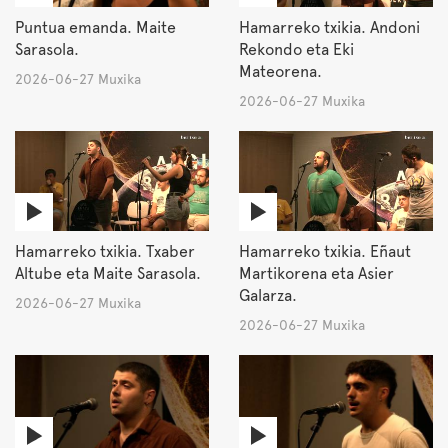
Puntua emanda. Maite
Hamarreko txikia. Andoni
Sarasola.
Rekondo eta Eki
Mateorena.
2026-06-27 Muxika
2026-06-27 Muxika
Hamarreko txikia. Txaber
Hamarreko txikia. Eñaut
Altube eta Maite Sarasola.
Martikorena eta Asier
Galarza.
2026-06-27 Muxika
2026-06-27 Muxika