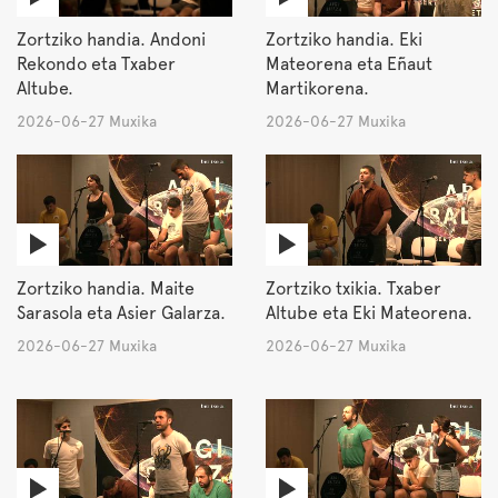
Zortziko handia. Andoni
Zortziko handia. Eki
Rekondo eta Txaber
Mateorena eta Eñaut
Altube.
Martikorena.
2026-06-27 Muxika
2026-06-27 Muxika
Zortziko handia. Maite
Zortziko txikia. Txaber
Sarasola eta Asier Galarza.
Altube eta Eki Mateorena.
2026-06-27 Muxika
2026-06-27 Muxika