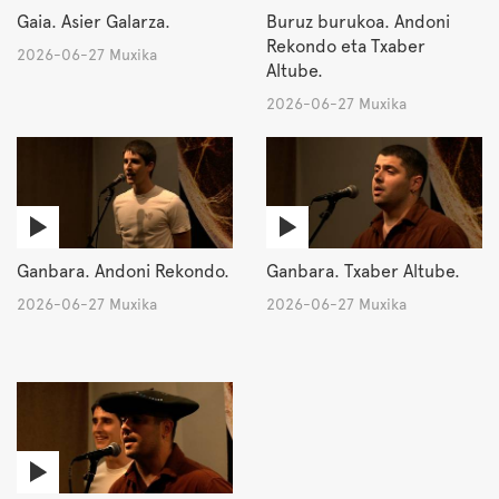
Gaia. Asier Galarza.
Buruz burukoa. Andoni
Rekondo eta Txaber
2026-06-27 Muxika
Altube.
2026-06-27 Muxika
Ganbara. Andoni Rekondo.
Ganbara. Txaber Altube.
2026-06-27 Muxika
2026-06-27 Muxika