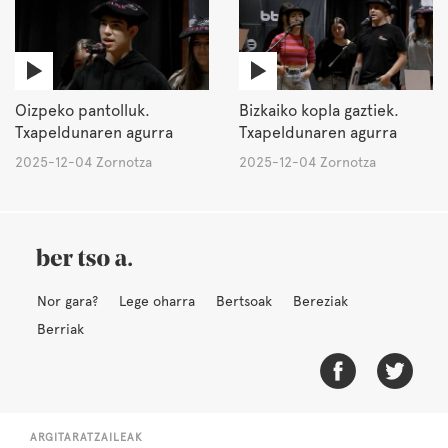
Oizpeko pantolluk.
Bizkaiko kopla gaztiek.
Txapeldunaren agurra
Txapeldunaren agurra
2025-12-04 Zornotza
2025-12-04 Zornotza
Nor gara?
Lege oharra
Bertsoak
Bereziak
Berriak
ARGITARATZAILEAK