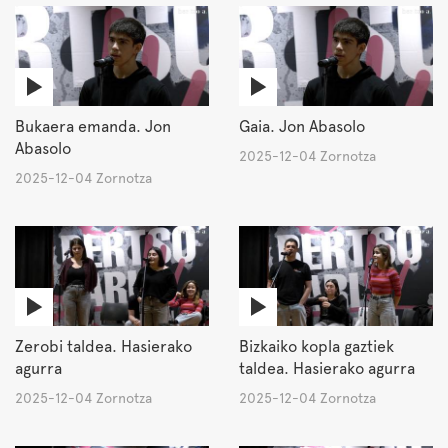
Bukaera emanda. Jon
Gaia. Jon Abasolo
Abasolo
2025-12-04 Zornotza
2025-12-04 Zornotza
Zerobi taldea. Hasierako
Bizkaiko kopla gaztiek
agurra
taldea. Hasierako agurra
2025-12-04 Zornotza
2025-12-04 Zornotza