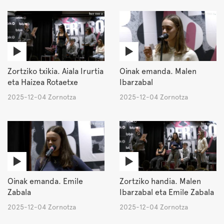
Zortziko txikia. Aiala Irurtia
Oinak emanda. Malen
eta Haizea Rotaetxe
Ibarzabal
2025-12-04 Zornotza
2025-12-04 Zornotza
Oinak emanda. Emile
Zortziko handia. Malen
Zabala
Ibarzabal eta Emile Zabala
2025-12-04 Zornotza
2025-12-04 Zornotza