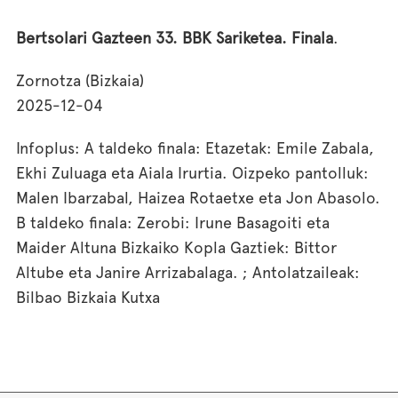
Bertsolari Gazteen 33. BBK Sariketea. Finala
.
Zornotza (Bizkaia)
2025-12-04
Infoplus: A taldeko finala: Etazetak: Emile Zabala,
Ekhi Zuluaga eta Aiala Irurtia. Oizpeko pantolluk:
Malen Ibarzabal, Haizea Rotaetxe eta Jon Abasolo.
B taldeko finala: Zerobi: Irune Basagoiti eta
Maider Altuna Bizkaiko Kopla Gaztiek: Bittor
Altube eta Janire Arrizabalaga. ; Antolatzaileak:
Bilbao Bizkaia Kutxa