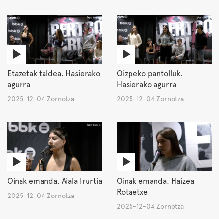
Etazetak taldea. Hasierako
Oizpeko pantolluk.
agurra
Hasierako agurra
2025-12-04 Zornotza
2025-12-04 Zornotza
Oinak emanda. Aiala Irurtia
Oinak emanda. Haizea
Rotaetxe
2025-12-04 Zornotza
2025-12-04 Zornotza