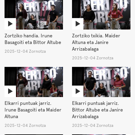
Zortziko handia. Irune
Zortziko txikia. Maider
Basagoiti eta Bittor Altube
Altuna eta Janire
Arrizabalaga
2025-12-04 Zornotza
2025-12-04 Zornotza
Elkarri puntuak jarriz.
Elkarri puntuak jarriz.
Irune Basagoiti eta Maider
Bittor Altube eta Janire
Altuna
Arrizabalaga
2025-12-04 Zornotza
2025-12-04 Zornotza