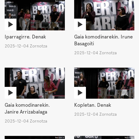
Iparragirre. Denak
Gaia komodinarekin. Irune
Basagoiti
2025-12-04 Zornotza
2025-12-04 Zornotza
Gaia komodinarekin.
Kopletan. Denak
Janire Arrizabalaga
2025-12-04 Zornotza
2025-12-04 Zornotza