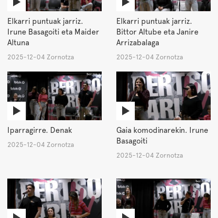
Elkarri puntuak jarriz.
Elkarri puntuak jarriz.
Irune Basagoiti eta Maider
Bittor Altube eta Janire
Altuna
Arrizabalaga
2025-12-04 Zornotza
2025-12-04 Zornotza
Iparragirre. Denak
Gaia komodinarekin. Irune
Basagoiti
2025-12-04 Zornotza
2025-12-04 Zornotza