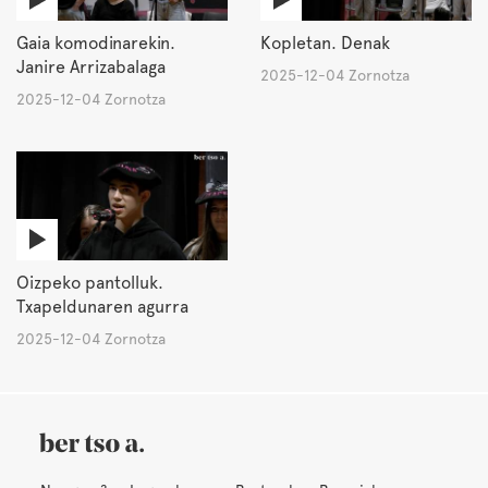
Gaia komodinarekin.
Kopletan. Denak
Janire Arrizabalaga
2025-12-04 Zornotza
2025-12-04 Zornotza
Oizpeko pantolluk.
Txapeldunaren agurra
2025-12-04 Zornotza