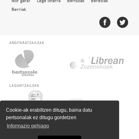
Nor gara?
Lege oharra
Bertsoak
Bereziak
Berriak
ARGITARATZAILEAK
LAGUNTZAILEAK
Cookie-ak erabiltzen ditugu, baina datu
pertsonalak ez ditugu gordetzen
Informazio gehiago