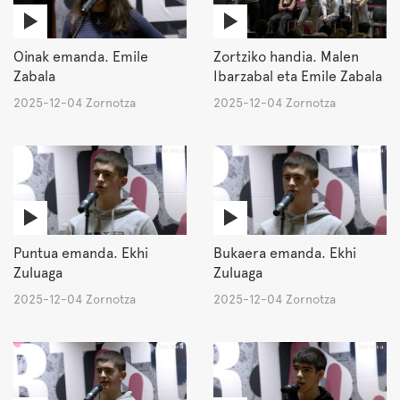
Oinak emanda. Emile
Zortziko handia. Malen
Zabala
Ibarzabal eta Emile Zabala
2025-12-04 Zornotza
2025-12-04 Zornotza
Puntua emanda. Ekhi
Bukaera emanda. Ekhi
Zuluaga
Zuluaga
2025-12-04 Zornotza
2025-12-04 Zornotza