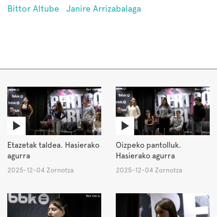
Bittor Altube
Janire Arrizabalaga
Etazetak taldea. Hasierako
Oizpeko pantolluk.
agurra
Hasierako agurra
2025-12-04 Zornotza
2025-12-04 Zornotza