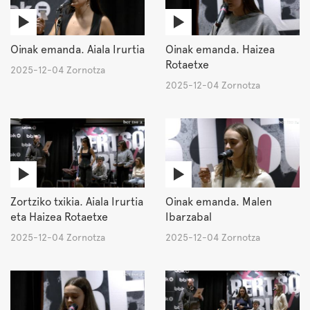
Oinak emanda. Aiala Irurtia
Oinak emanda. Haizea
Rotaetxe
2025-12-04 Zornotza
2025-12-04 Zornotza
Zortziko txikia. Aiala Irurtia
Oinak emanda. Malen
eta Haizea Rotaetxe
Ibarzabal
2025-12-04 Zornotza
2025-12-04 Zornotza