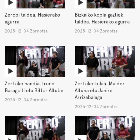
Zerobi taldea. Hasierako
Bizkaiko kopla gaztiek
agurra
taldea. Hasierako agurra
2025-12-04 Zornotza
2025-12-04 Zornotza
Zortziko handia. Irune
Zortziko txikia. Maider
Basagoiti eta Bittor Altube
Altuna eta Janire
Arrizabalaga
2025-12-04 Zornotza
2025-12-04 Zornotza