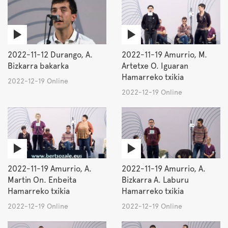
2022-11-12 Durango, A.
2022-11-19 Amurrio, M.
Bizkarra bakarka
Artetxe O. Iguaran
Hamarreko txikia
2022-12-19 Online
2022-12-19 Online
2022-11-19 Amurrio, A.
2022-11-19 Amurrio, A.
Martin On. Enbeita
Bizkarra A. Laburu
Hamarreko txikia
Hamarreko txikia
2022-12-19 Online
2022-12-19 Online