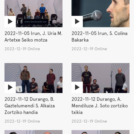
2022-11-05 Irun, J. Uria M.
2022-11-05 Irun, S. Colina
Artetxe Seiko motza
Bakarka
2022-12-19 Online
2022-12-19 Online
2022-11-12 Durango, B.
2022-11-12 Durango, A.
Gaztelumendi S. Alkaiza
Mendiluze J. Soto zortziko
Zortziko handia
txikia
2022-12-19 Online
2022-12-19 Online