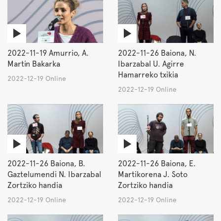
2022-11-19 Amurrio, A.
2022-11-26 Baiona, N.
Martin Bakarka
Ibarzabal U. Agirre
Hamarreko txikia
2022-12-19 Online
2022-12-19 Online
2022-11-26 Baiona, B.
2022-11-26 Baiona, E.
Gaztelumendi N. Ibarzabal
Martikorena J. Soto
Zortziko handia
Zortziko handia
2022-12-19 Online
2022-12-19 Online