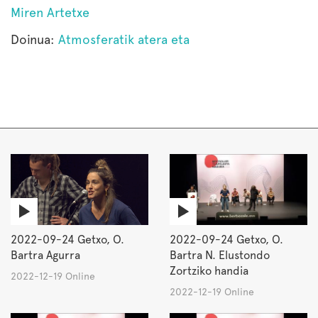
Miren Artetxe
Doinua:
Atmosferatik atera eta
2022-09-24 Getxo, O.
2022-09-24 Getxo, O.
Bartra Agurra
Bartra N. Elustondo
Zortziko handia
2022-12-19 Online
2022-12-19 Online