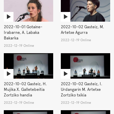
2022-10-01 Gotaine-
2022-10-02 Gasteiz, M.
Irabarne, A. Labaka
Artetxe Agurra
Bakarka
2022-12-19 Online
2022-12-19 Online
2022-10-02 Gasteiz, H.
2022-10-02 Gasteiz, I.
Mujika X. Galletebeitia
Urdangarin M. Artetxe
Zortziko handia
Zortziko txikia
2022-12-19 Online
2022-12-19 Online