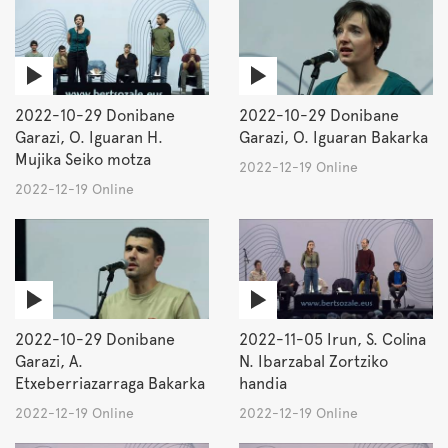
2022-10-29 Donibane
2022-10-29 Donibane
Garazi, O. Iguaran H.
Garazi, O. Iguaran Bakarka
Mujika Seiko motza
2022-12-19 Online
2022-12-19 Online
2022-10-29 Donibane
2022-11-05 Irun, S. Colina
Garazi, A.
N. Ibarzabal Zortziko
Etxeberriazarraga Bakarka
handia
2022-12-19 Online
2022-12-19 Online