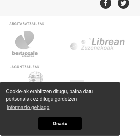
ARGITARATZAILEAK
LAGUNTZAILEAK
Cookie-ak erabiltzen ditugu, baina datu
pertsonalak ez ditugu gordetzen
Informazio gehiago
Onartu