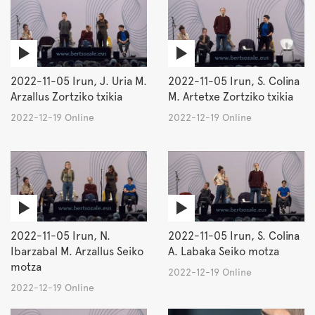
2022-11-05 Irun, J. Uria M.
2022-11-05 Irun, S. Colina
Arzallus Zortziko txikia
M. Artetxe Zortziko txikia
2022-12-19 Online
2022-12-19 Online
2022-11-05 Irun, N.
2022-11-05 Irun, S. Colina
Ibarzabal M. Arzallus Seiko
A. Labaka Seiko motza
motza
2022-12-19 Online
2022-12-19 Online