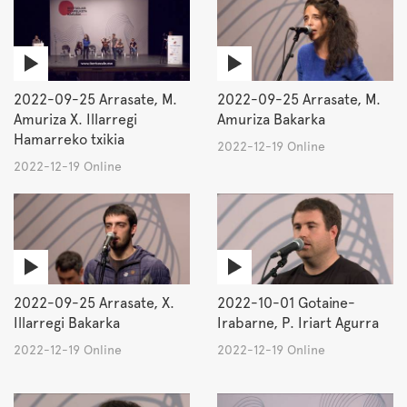
2022-09-25 Arrasate, M.
2022-09-25 Arrasate, M.
Amuriza X. Illarregi
Amuriza Bakarka
Hamarreko txikia
2022-12-19 Online
2022-12-19 Online
2022-09-25 Arrasate, X.
2022-10-01 Gotaine-
Illarregi Bakarka
Irabarne, P. Iriart Agurra
2022-12-19 Online
2022-12-19 Online