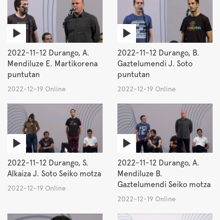
2022-11-12 Durango, A.
2022-11-12 Durango, B.
Mendiluze E. Martikorena
Gaztelumendi J. Soto
puntutan
puntutan
2022-12-19 Online
2022-12-19 Online
2022-11-12 Durango, S.
2022-11-12 Durango, A.
Alkaiza J. Soto Seiko motza
Mendiluze B.
Gaztelumendi Seiko motza
2022-12-19 Online
2022-12-19 Online