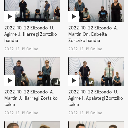
2022-10-22 Elizondo, U.
2022-10-22 Elizondo, A.
Agirre J. Illarregi Zortziko
Martin On. Enbeita
handia
Zortziko handia
2022-12-19 Online
2022-12-19 Online
2022-10-22 Elizondo, A.
2022-10-22 Elizondo, U.
Martin J. Illarregi Zortziko
Agirre I. Apalategi Zortziko
txikia
txikia
2022-12-19 Online
2022-12-19 Online