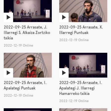
2022-09-25 Arrasate, J.
2022-09-25 Arrasate, X.
Illarregi S. Alkaiza Zortziko
Illarregi Puntuak
txikia
2022-12-19 Online
2022-12-19 Online
2022-09-25 Arrasate, I.
2022-09-25 Arrasate, I.
Apalategi Puntuak
Apalategi J. Illarregi
Hamarreko txikia
2022-12-19 Online
2022-12-19 Online