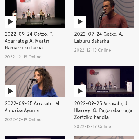
2022-09-24 Getxo, P.
2022-09-24 Getxo, A.
Abarrategi A. Martin
Laburu Bakarka
Hamarreko txikia
2022-12-19 Online
2022-12-19 Online
2022-09-25 Arrasate, M.
2022-09-25 Arrasate, J.
Amuriza Agurra
Illarregi G. Pagonabarraga
Zortziko handia
2022-12-19 Online
2022-12-19 Online