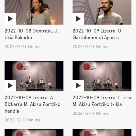
2022-10-08 Donostia, J.
2022-10-09 Lizarra, U.
Uria Bakarka
Gaztelumendi Agurra
2022-12-19 Online
2022-12-19 Online
2022-10-09 Lizarra, A.
2022-10-09 Lizarra, I. Uria
Bizkarra M. Akizu Zortziko
M. Akizu Zortziko txikia
handia
2022-12-19 Online
2022-12-19 Online