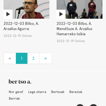
2022-12-03 Bilbo, A.
2022-12-03 Bilbo, A.
Arzallus Agurra
Mendiluze A. Arzallus
Hamarreko txikia
2022-12-19 Online
2022-12-19 Online
«
1
2
»
Nor gara?
Lege oharra
Bertsoak
Bereziak
Berriak