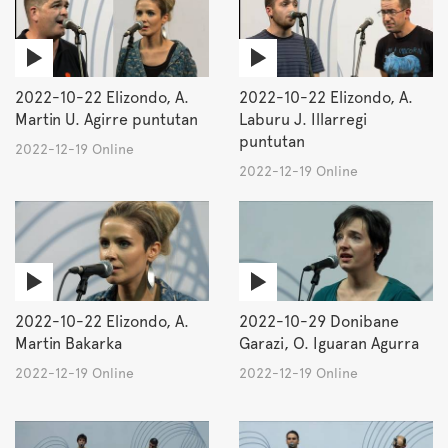
2022-10-22 Elizondo, A.
2022-10-22 Elizondo, A.
Martin U. Agirre puntutan
Laburu J. Illarregi
puntutan
2022-12-19 Online
2022-12-19 Online
2022-10-22 Elizondo, A.
2022-10-29 Donibane
Martin Bakarka
Garazi, O. Iguaran Agurra
2022-12-19 Online
2022-12-19 Online