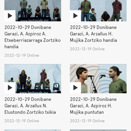
2022-10-29 Donibane
2022-10-29 Donibane
Garazi, A. Azpiroz A.
Garazi, A. Arzallus H.
Etxeberriazarraga Zortziko
Mujika Zortziko handia
handia
2022-12-19 Online
2022-12-19 Online
2022-10-29 Donibane
2022-10-29 Donibane
Garazi, A. Arzallus N.
Garazi, A. Azpiroz H.
Elustondo Zortziko txikia
Mujika puntutan
2022-12-19 Online
2022-12-19 Online