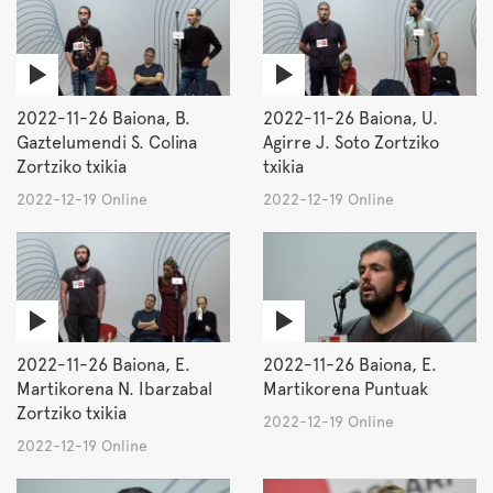
2022-11-26 Baiona, B.
2022-11-26 Baiona, U.
Gaztelumendi S. Colina
Agirre J. Soto Zortziko
Zortziko txikia
txikia
2022-12-19 Online
2022-12-19 Online
2022-11-26 Baiona, E.
2022-11-26 Baiona, E.
Martikorena N. Ibarzabal
Martikorena Puntuak
Zortziko txikia
2022-12-19 Online
2022-12-19 Online