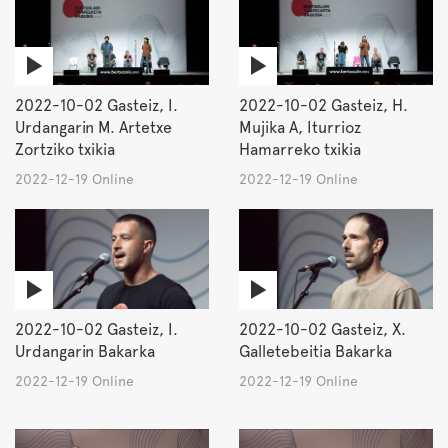
2022-10-02 Gasteiz, I.
2022-10-02 Gasteiz, H.
Urdangarin M. Artetxe
Mujika A, Iturrioz
Zortziko txikia
Hamarreko txikia
2022-12-19 Online
2022-12-19 Online
2022-10-02 Gasteiz, I.
2022-10-02 Gasteiz, X.
Urdangarin Bakarka
Galletebeitia Bakarka
2022-12-19 Online
2022-12-19 Online