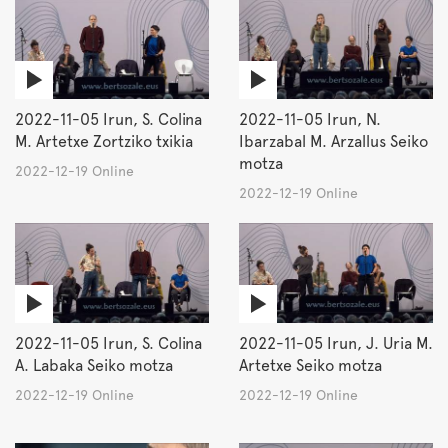
2022-11-05 Irun, S. Colina
2022-11-05 Irun, N.
M. Artetxe Zortziko txikia
Ibarzabal M. Arzallus Seiko
motza
2022-12-19 Online
2022-12-19 Online
2022-11-05 Irun, S. Colina
2022-11-05 Irun, J. Uria M.
A. Labaka Seiko motza
Artetxe Seiko motza
2022-12-19 Online
2022-12-19 Online