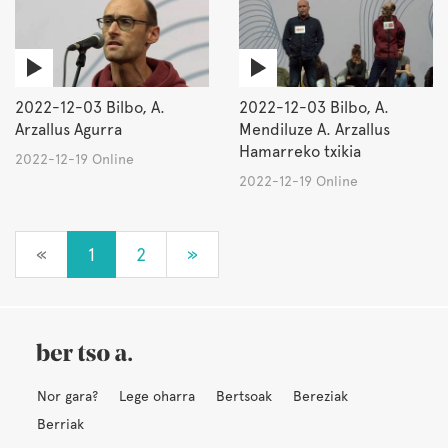
2022-12-03 Bilbo, A.
2022-12-03 Bilbo, A.
Arzallus Agurra
Mendiluze A. Arzallus
Hamarreko txikia
2022-12-19 Online
2022-12-19 Online
«
1
2
»
Nor gara?
Lege oharra
Bertsoak
Bereziak
Berriak