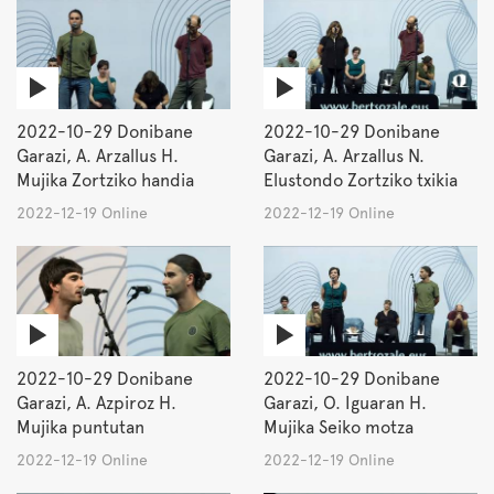
2022-10-29 Donibane
2022-10-29 Donibane
Garazi, A. Arzallus H.
Garazi, A. Arzallus N.
Mujika Zortziko handia
Elustondo Zortziko txikia
2022-12-19 Online
2022-12-19 Online
2022-10-29 Donibane
2022-10-29 Donibane
Garazi, A. Azpiroz H.
Garazi, O. Iguaran H.
Mujika puntutan
Mujika Seiko motza
2022-12-19 Online
2022-12-19 Online