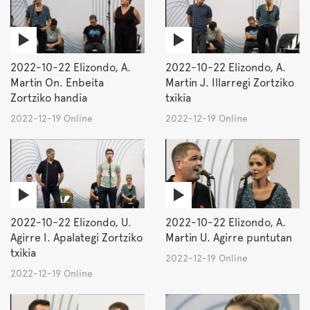
2022-10-22 Elizondo, A.
2022-10-22 Elizondo, A.
Martin On. Enbeita
Martin J. Illarregi Zortziko
Zortziko handia
txikia
2022-12-19 Online
2022-12-19 Online
2022-10-22 Elizondo, U.
2022-10-22 Elizondo, A.
Agirre I. Apalategi Zortziko
Martin U. Agirre puntutan
txikia
2022-12-19 Online
2022-12-19 Online