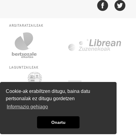
ARGITARATZAILEAK
LAGUNTZAILEAK
Cookie-ak erabiltzen ditugu, baina datu
pertsonalak ez ditugu gordetzen
Informazio gehiago
Onartu