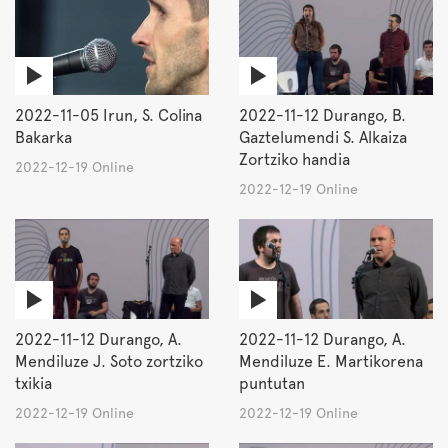
2022-11-05 Irun, S. Colina
2022-11-12 Durango, B.
Bakarka
Gaztelumendi S. Alkaiza
Zortziko handia
2022-12-19 Online
2022-12-19 Online
2022-11-12 Durango, A.
2022-11-12 Durango, A.
Mendiluze J. Soto zortziko
Mendiluze E. Martikorena
txikia
puntutan
2022-12-19 Online
2022-12-19 Online