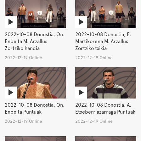
2022-10-08 Donostia, On.
2022-10-08 Donostia, E.
Enbeita M. Arzallus
Martikorena M. Arzallus
Zortziko handia
Zortziko txikia
2022-12-19 Online
2022-12-19 Online
2022-10-08 Donostia, On.
2022-10-08 Donostia, A.
Enbeita Puntuak
Etxeberriazarraga Puntuak
2022-12-19 Online
2022-12-19 Online