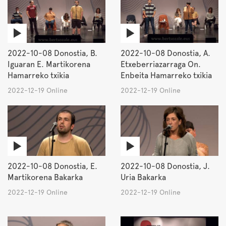
2022-10-08 Donostia, B.
2022-10-08 Donostia, A.
Iguaran E. Martikorena
Etxeberriazarraga On.
Hamarreko txikia
Enbeita Hamarreko txikia
2022-12-19 Online
2022-12-19 Online
2022-10-08 Donostia, E.
2022-10-08 Donostia, J.
Martikorena Bakarka
Uria Bakarka
2022-12-19 Online
2022-12-19 Online