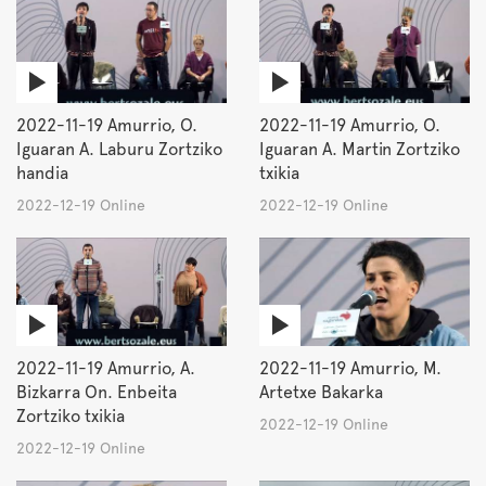
2022-11-19 Amurrio, O.
2022-11-19 Amurrio, O.
Iguaran A. Laburu Zortziko
Iguaran A. Martin Zortziko
handia
txikia
2022-12-19 Online
2022-12-19 Online
2022-11-19 Amurrio, A.
2022-11-19 Amurrio, M.
Bizkarra On. Enbeita
Artetxe Bakarka
Zortziko txikia
2022-12-19 Online
2022-12-19 Online