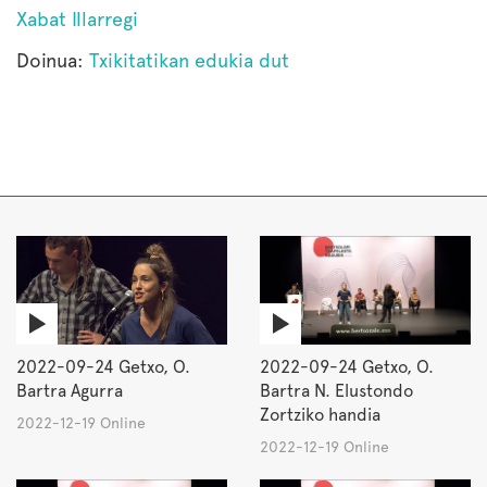
Xabat Illarregi
Doinua:
Txikitatikan edukia dut
2022-09-24 Getxo, O.
2022-09-24 Getxo, O.
Bartra Agurra
Bartra N. Elustondo
Zortziko handia
2022-12-19 Online
2022-12-19 Online