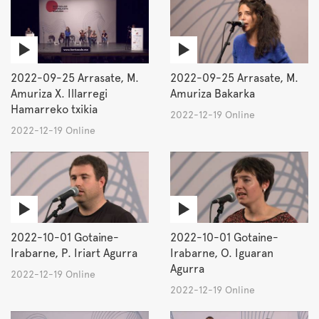
2022-09-25 Arrasate, M.
2022-09-25 Arrasate, M.
Amuriza X. Illarregi
Amuriza Bakarka
Hamarreko txikia
2022-12-19 Online
2022-12-19 Online
2022-10-01 Gotaine-
2022-10-01 Gotaine-
Irabarne, P. Iriart Agurra
Irabarne, O. Iguaran
Agurra
2022-12-19 Online
2022-12-19 Online