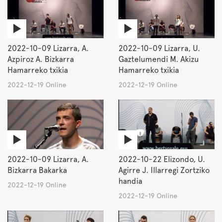
2022-10-09 Lizarra, A.
2022-10-09 Lizarra, U.
Azpiroz A. Bizkarra
Gaztelumendi M. Akizu
Hamarreko txikia
Hamarreko txikia
2022-12-19 Online
2022-12-19 Online
2022-10-09 Lizarra, A.
2022-10-22 Elizondo, U.
Bizkarra Bakarka
Agirre J. Illarregi Zortziko
handia
2022-12-19 Online
2022-12-19 Online