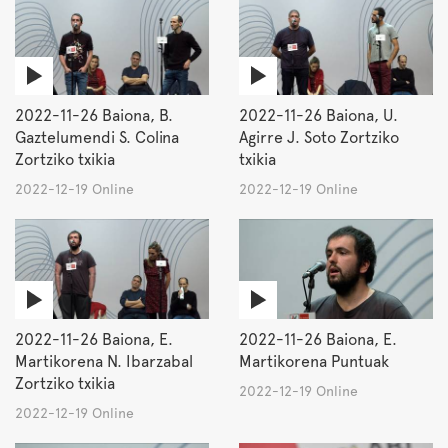
2022-11-26 Baiona, B.
2022-11-26 Baiona, U.
Gaztelumendi S. Colina
Agirre J. Soto Zortziko
Zortziko txikia
txikia
2022-12-19 Online
2022-12-19 Online
2022-11-26 Baiona, E.
2022-11-26 Baiona, E.
Martikorena N. Ibarzabal
Martikorena Puntuak
Zortziko txikia
2022-12-19 Online
2022-12-19 Online