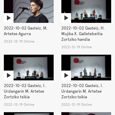
2022-10-02 Gasteiz, M.
2022-10-02 Gasteiz, H.
Artetxe Agurra
Mujika X. Galletebeitia
Zortziko handia
2022-12-19 Online
2022-12-19 Online
2022-10-02 Gasteiz, I.
2022-10-02 Gasteiz, I.
Urdangarin M. Artetxe
Urdangarin M. Artetxe
Zortziko txikia
Zortziko txikia
2022-12-19 Online
2022-12-19 Online