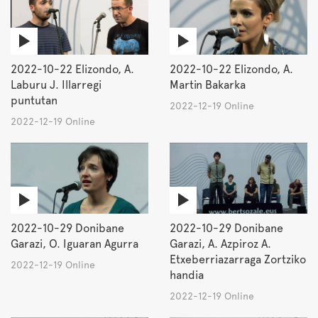
2022-10-22 Elizondo, A.
2022-10-22 Elizondo, A.
Laburu J. Illarregi
Martin Bakarka
puntutan
2022-12-19 Online
2022-12-19 Online
2022-10-29 Donibane
2022-10-29 Donibane
Garazi, O. Iguaran Agurra
Garazi, A. Azpiroz A.
Etxeberriazarraga Zortziko
2022-12-19 Online
handia
2022-12-19 Online