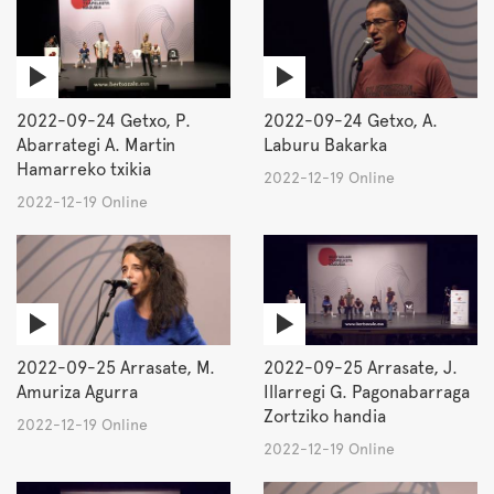
2022-09-24 Getxo, P.
2022-09-24 Getxo, A.
Abarrategi A. Martin
Laburu Bakarka
Hamarreko txikia
2022-12-19 Online
2022-12-19 Online
2022-09-25 Arrasate, M.
2022-09-25 Arrasate, J.
Amuriza Agurra
Illarregi G. Pagonabarraga
Zortziko handia
2022-12-19 Online
2022-12-19 Online