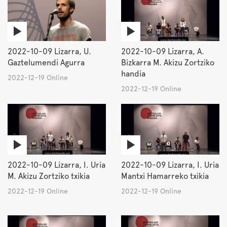
2022-10-09 Lizarra, U.
2022-10-09 Lizarra, A.
Gaztelumendi Agurra
Bizkarra M. Akizu Zortziko
handia
2022-12-19 Online
2022-12-19 Online
2022-10-09 Lizarra, I. Uria
2022-10-09 Lizarra, I. Uria
M. Akizu Zortziko txikia
Mantxi Hamarreko txikia
2022-12-19 Online
2022-12-19 Online