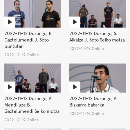
2022-11-12 Durango, B.
2022-11-12 Durango, S.
Gaztelumendi J. Soto
Alkaiza J. Soto Seiko motza
puntutan
2022-12-19 Online
2022-12-19 Online
2022-11-12 Durango, A.
2022-11-12 Durango, A.
Mendiluze B.
Bizkarra bakarka
Gaztelumendi Seiko motza
2022-12-19 Online
2022-12-19 Online