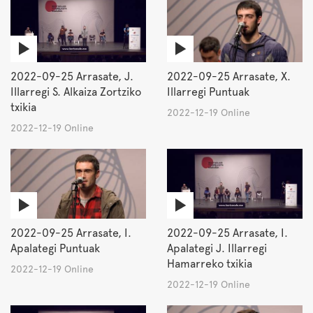
2022-09-25 Arrasate, J.
2022-09-25 Arrasate, X.
Illarregi S. Alkaiza Zortziko
Illarregi Puntuak
txikia
2022-12-19 Online
2022-12-19 Online
2022-09-25 Arrasate, I.
2022-09-25 Arrasate, I.
Apalategi Puntuak
Apalategi J. Illarregi
Hamarreko txikia
2022-12-19 Online
2022-12-19 Online