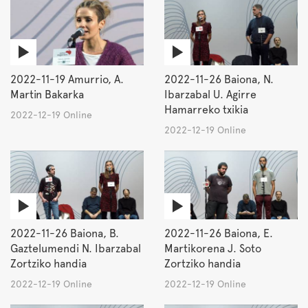
2022-11-19 Amurrio, A.
2022-11-26 Baiona, N.
Martin Bakarka
Ibarzabal U. Agirre
Hamarreko txikia
2022-12-19 Online
2022-12-19 Online
2022-11-26 Baiona, B.
2022-11-26 Baiona, E.
Gaztelumendi N. Ibarzabal
Martikorena J. Soto
Zortziko handia
Zortziko handia
2022-12-19 Online
2022-12-19 Online