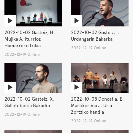
2022-10-02 Gasteiz, H.
2022-10-02 Gasteiz, I.
Mujika A, Iturrioz
Urdangarin Bakarka
Hamarreko txikia
2022-12-19 Online
2022-12-19 Online
2022-10-02 Gasteiz, X.
2022-10-08 Donostia, E.
Galletebeitia Bakarka
Martikorena J. Uria
Zortziko handia
2022-12-19 Online
2022-12-19 Online