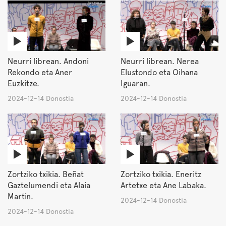
Neurri librean. Andoni
Neurri librean. Nerea
Rekondo eta Aner
Elustondo eta Oihana
Euzkitze.
Iguaran.
2024-12-14 Donostia
2024-12-14 Donostia
Zortziko txikia. Beñat
Zortziko txikia. Eneritz
Gaztelumendi eta Alaia
Artetxe eta Ane Labaka.
Martin.
2024-12-14 Donostia
2024-12-14 Donostia