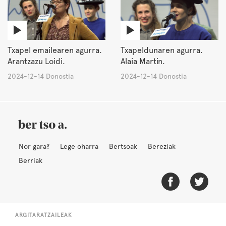
Txapel emailearen agurra.
Txapeldunaren agurra.
Arantzazu Loidi.
Alaia Martin.
2024-12-14 Donostia
2024-12-14 Donostia
Nor gara?
Lege oharra
Bertsoak
Bereziak
Berriak
ARGITARATZAILEAK