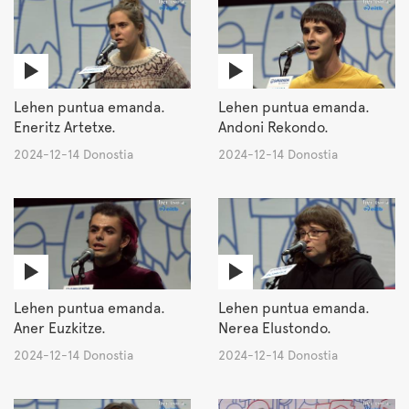
Lehen puntua emanda.
Lehen puntua emanda.
Eneritz Artetxe.
Andoni Rekondo.
2024-12-14 Donostia
2024-12-14 Donostia
Lehen puntua emanda.
Lehen puntua emanda.
Aner Euzkitze.
Nerea Elustondo.
2024-12-14 Donostia
2024-12-14 Donostia