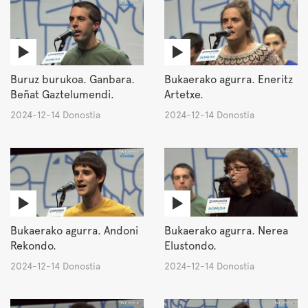
Buruz burukoa. Ganbara.
Bukaerako agurra. Eneritz
Beñat Gaztelumendi.
Artetxe.
2024-12-14 Donostia
2024-12-14 Donostia
Bukaerako agurra. Andoni
Bukaerako agurra. Nerea
Rekondo.
Elustondo.
2024-12-14 Donostia
2024-12-14 Donostia