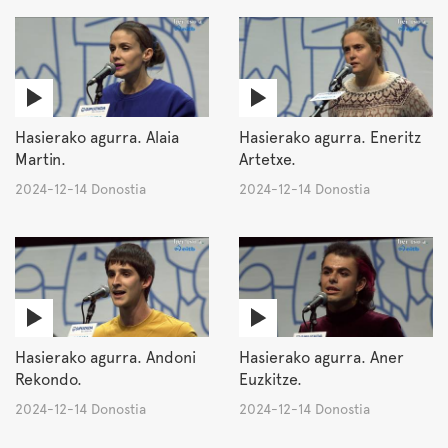
Hasierako agurra. Alaia
Hasierako agurra. Eneritz
Martin.
Artetxe.
2024-12-14 Donostia
2024-12-14 Donostia
Hasierako agurra. Andoni
Hasierako agurra. Aner
Rekondo.
Euzkitze.
2024-12-14 Donostia
2024-12-14 Donostia