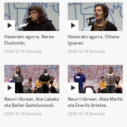
Hasierako agurra. Nerea
Hasierako agurra. Oihana
Elustondo.
Iguaran.
2024-12-14 Donostia
2024-12-14 Donostia
Neurri librean. Ane Labaka
Neurri librean. Alaia Martin
eta Beñat Gaztelumendi.
eta Eneritz Artetxe.
2024-12-14 Donostia
2024-12-14 Donostia