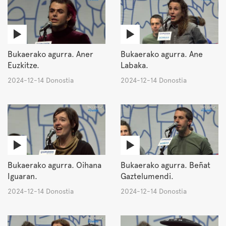
Bukaerako agurra. Aner
Bukaerako agurra. Ane
Euzkitze.
Labaka.
2024-12-14 Donostia
2024-12-14 Donostia
Bukaerako agurra. Oihana
Bukaerako agurra. Beñat
Iguaran.
Gaztelumendi.
2024-12-14 Donostia
2024-12-14 Donostia