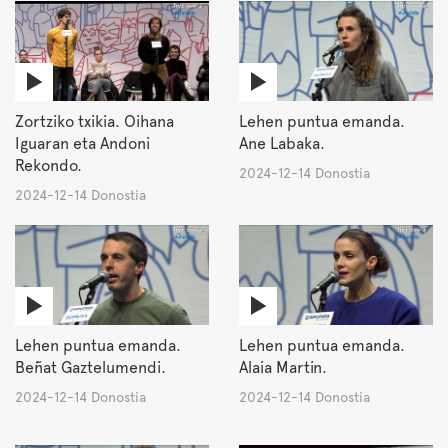
Zortziko txikia. Oihana
Lehen puntua emanda.
Iguaran eta Andoni
Ane Labaka.
Rekondo.
2024-12-14 Donostia
2024-12-14 Donostia
Lehen puntua emanda.
Lehen puntua emanda.
Beñat Gaztelumendi.
Alaia Martin.
2024-12-14 Donostia
2024-12-14 Donostia