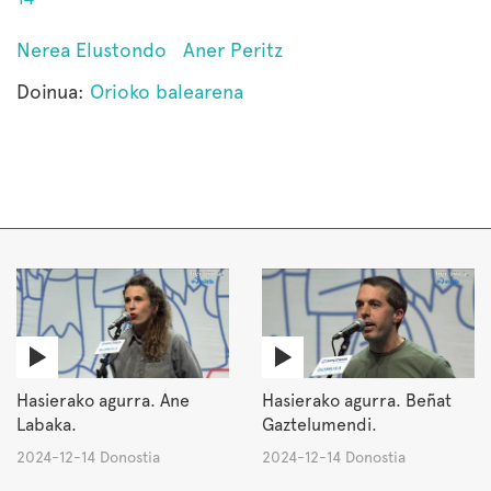
Nerea Elustondo
Aner Peritz
Doinua:
Orioko balearena
Hasierako agurra. Ane
Hasierako agurra. Beñat
Labaka.
Gaztelumendi.
2024-12-14 Donostia
2024-12-14 Donostia