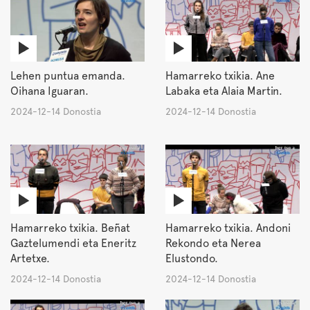
Lehen puntua emanda.
Hamarreko txikia. Ane
Oihana Iguaran.
Labaka eta Alaia Martin.
2024-12-14 Donostia
2024-12-14 Donostia
Hamarreko txikia. Beñat
Hamarreko txikia. Andoni
Gaztelumendi eta Eneritz
Rekondo eta Nerea
Artetxe.
Elustondo.
2024-12-14 Donostia
2024-12-14 Donostia