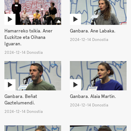
Hamarreko txikia. Aner
Ganbara. Ane Labaka.
Euzkitze eta Oihana
2024-12-14 Donostia
Iguaran.
2024-12-14 Donostia
Ganbara. Beñat
Ganbara. Alaia Martin.
Gaztelumendi.
2024-12-14 Donostia
2024-12-14 Donostia