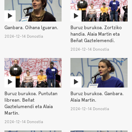
Ganbara. Oihana Iguaran.
Buruz burukoa. Zortziko
handia. Alaia Martin eta
2024-12-14 Donostia
Beñat Gaztelemendi.
2024-12-14 Donostia
Buruz burukoa. Puntutan
Buruz burukoa. Ganbara.
librean. Beñat
Alaia Martin.
Gaztelumendi eta Alaia
2024-12-14 Donostia
Martin.
2024-12-14 Donostia