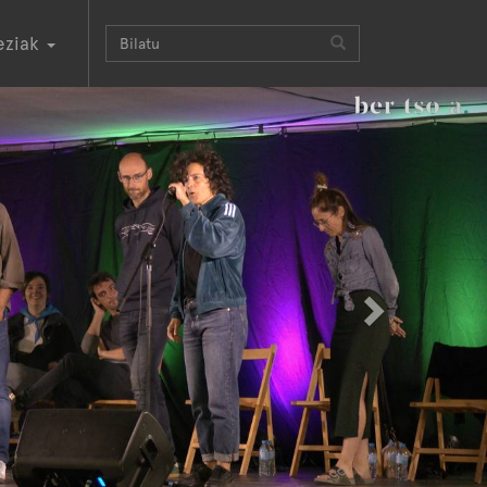
eziak
Next