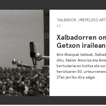
'XALBADOR, UREPELEKO ART
22
Xalbadorren o
Getxon irailean
Aire Ahaizpak taldeak, Xalba
ditu; Xabier Amuriza eta Ame
bertsolariaren bizitza eta so
heriotzaren 50. urteurrenenea
27an jarriko dira salgai.