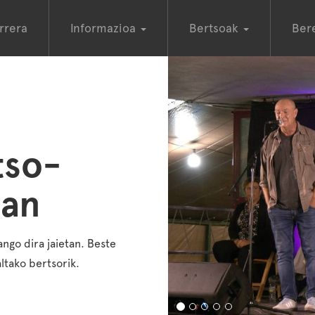
rrera
Informazioa
Bertsoak
Ber
tso-
ean
ango dira jaietan. Beste
altako bertsorik.