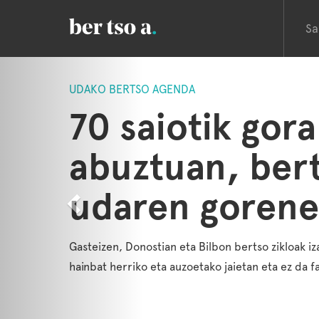
Sa
Previous
UDAKO BERTSO AGENDA
70 saiotik gora
abuztuan, ber
udaren goren
Gasteizen, Donostian eta Bilbon bertso zikloak iz
hainbat herriko eta auzoetako jaietan eta ez da f