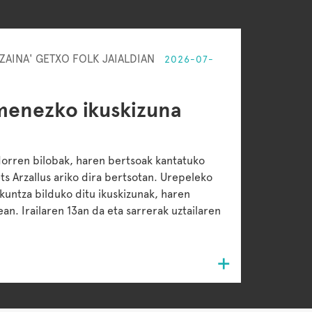
ZAINA' GETXO FOLK JAIALDIAN
2026-07-
menezko ikuskizuna
dorren bilobak, haren bertsoak kantatuko
ts Arzallus ariko dira bertsotan. Urepeleko
rkuntza bilduko ditu ikuskizunak, haren
n. Irailaren 13an da eta sarrerak uztailaren