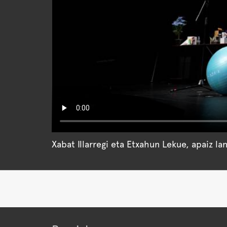
Xabat Illarregi eta Etxahun Lekue, apaiz la