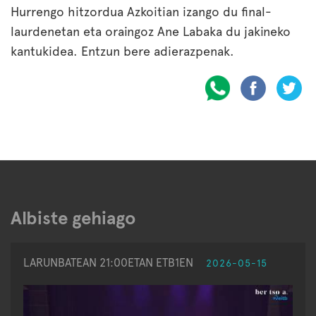
Hurrengo hitzordua Azkoitian izango du final-
laurdenetan eta oraingoz Ane Labaka du jakineko
kantukidea. Entzun bere adierazpenak.
Albiste gehiago
LARUNBATEAN 21:00ETAN ETB1EN
2026-05-15