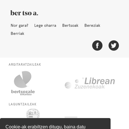
Nor gara?
Lege oharra
Bertsoak
Bereziak
Berriak
ARGITARATZAILEAK
LAGUNTZAILEAK
Cookie-ak erabiltzen ditugu, baina datu