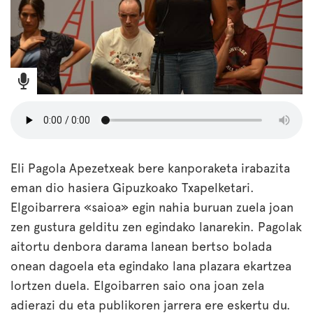
Eli Pagola Apezetxeak bere kanporaketa irabazita
eman dio hasiera Gipuzkoako Txapelketari.
Elgoibarrera «saioa» egin nahia buruan zuela joan
zen gustura gelditu zen egindako lanarekin. Pagolak
aitortu denbora darama lanean bertso bolada
onean dagoela eta egindako lana plazara ekartzea
lortzen duela. Elgoibarren saio ona joan zela
adierazi du eta publikoren jarrera ere eskertu du.