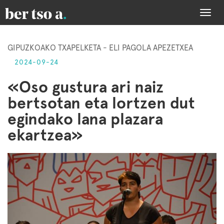
Togg
navi
GIPUZKOAKO TXAPELKETA - ELI PAGOLA APEZETXEA
2024-09-24
«Oso gustura ari naiz
bertsotan eta lortzen dut
egindako lana plazara
ekartzea»