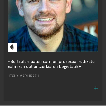
«Bertsolari baten sormen prozesua irudikatu
nahi izan dut antzerkiaren begietatik»
JEXUX MARI IRAZU