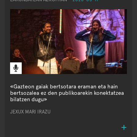
«Gazteon gaiak bertsotara eraman eta hain
bertsozalea ez den publikoarekin konektatzea
bilatzen dugu»
JEXUX MARI IRAZU