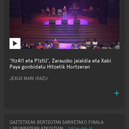
'1tz4l1 eta P1ztU', Zarauzko jaialdia eta Xabi
Paya gonbidatu Hitzetik Hortzeran
JEXUX MARI IRAZU
GAZTETXEAK BERTSOTAN SARIKETAKO FINALA
LARUNBATEAN AZKOITIAN
2026-05-11