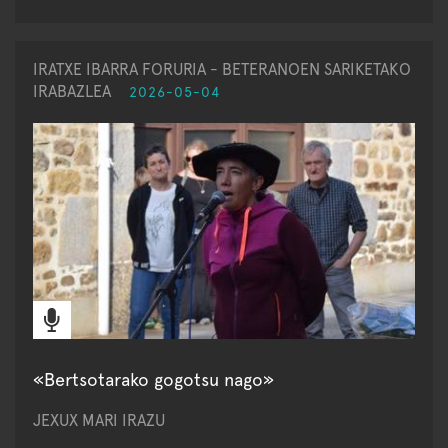
IRATXE IBARRA FORURIA - BETERANOEN SARIKETAKO
IRABAZLEA
2026-05-04
«Bertsotarako gogotsu nago»
JEXUX MARI IRAZU