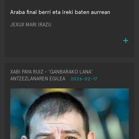
Araba final berri eta ireki baten aurrean
JEXUX MARI IRAZU
XABI PAYA RUIZ - 'GANBARAKO LANA'
ANTZEZLANAREN EGILEA
2026-02-17