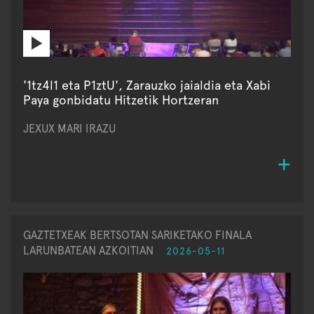
'1tz4l1 eta P1ztU', Zarauzko jaialdia eta Xabi
Paya gonbidatu Hitzetik Hortzeran
JEXUX MARI IRAZU
GAZTETXEAK BERTSOTAN SARIKETAKO FINALA
LARUNBATEAN AZKOITIAN
2026-05-11