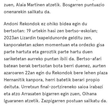
zuen, Alaia Martinen atzetik. Bosgarren puntuazio
onenarekin sailkatu da.
Andoni Rekondok ez ohiko bidea egin du
bertsotan: 19 urtekin hasi zen bertso-eskolan;
2023an Lizardin txapeldunorde gelditu zen,
kanporaketan azken momentuan eta ordezko gisa
parte hartuta eta geroztik parte hartu duen
sariketetan aurreko puntan ibili da. Bertso-afari
batean berak bertsotan bota berri duenez, aurten
azaroaren 22an egin du Rekondok bere lehen plaza
Hernanitik kanpora, herri batetik berari propio
deituta. Urretxun final-zortzireneko saioa irabazi
eta atzo Arrasaten bigarren egin zuen, Oihana
Iguaranen atzetik. Zazpigarren postuan sailkatu da.