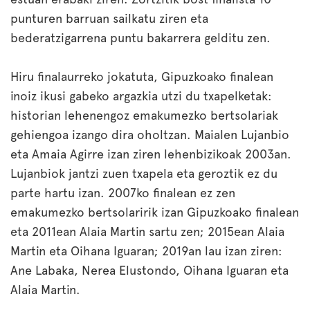
punturen barruan sailkatu ziren eta
bederatzigarrena puntu bakarrera gelditu zen.
Hiru finalaurreko jokatuta, Gipuzkoako finalean
inoiz ikusi gabeko argazkia utzi du txapelketak:
historian lehenengoz emakumezko bertsolariak
gehiengoa izango dira oholtzan. Maialen Lujanbio
eta Amaia Agirre izan ziren lehenbizikoak 2003an.
Lujanbiok jantzi zuen txapela eta geroztik ez du
parte hartu izan. 2007ko finalean ez zen
emakumezko bertsolaririk izan Gipuzkoako finalean
eta 2011ean Alaia Martin sartu zen; 2015ean Alaia
Martin eta Oihana Iguaran; 2019an lau izan ziren:
Ane Labaka, Nerea Elustondo, Oihana Iguaran eta
Alaia Martin.