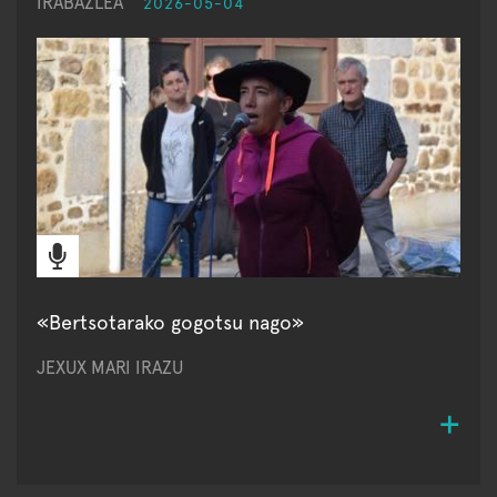
IRABAZLEA
2026-05-04
«Bertsotarako gogotsu nago»
JEXUX MARI IRAZU