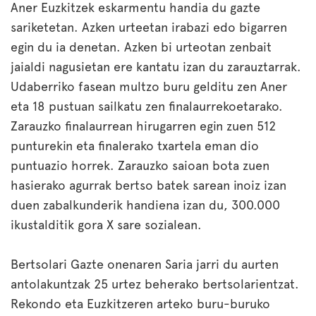
Aner Euzkitzek eskarmentu handia du gazte
sariketetan. Azken urteetan irabazi edo bigarren
egin du ia denetan. Azken bi urteotan zenbait
jaialdi nagusietan ere kantatu izan du zarauztarrak.
Udaberriko fasean multzo buru gelditu zen Aner
eta 18 pustuan sailkatu zen finalaurrekoetarako.
Zarauzko finalaurrean hirugarren egin zuen 512
punturekin eta finalerako txartela eman dio
puntuazio horrek. Zarauzko saioan bota zuen
hasierako agurrak bertso batek sarean inoiz izan
duen zabalkunderik handiena izan du, 300.000
ikustalditik gora X sare sozialean.
Bertsolari Gazte onenaren Saria jarri du aurten
antolakuntzak 25 urtez beherako bertsolarientzat.
Rekondo eta Euzkitzeren arteko buru-buruko