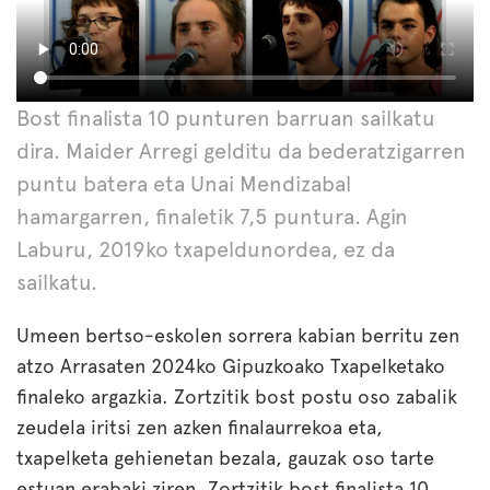
Bost finalista 10 punturen barruan sailkatu
dira. Maider Arregi gelditu da bederatzigarren
puntu batera eta Unai Mendizabal
hamargarren, finaletik 7,5 puntura. Agin
Laburu, 2019ko txapeldunordea, ez da
sailkatu.
Umeen bertso-eskolen sorrera kabian berritu zen
atzo Arrasaten 2024ko Gipuzkoako Txapelketako
finaleko argazkia. Zortzitik bost postu oso zabalik
zeudela iritsi zen azken finalaurrekoa eta,
txapelketa gehienetan bezala, gauzak oso tarte
estuan erabaki ziren. Zortzitik bost finalista 10