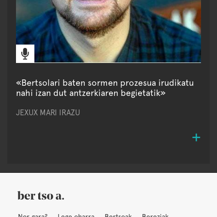
«Bertsolari baten sormen prozesua irudikatu
nahi izan dut antzerkiaren begietatik»
JEXUX MARI IRAZU
Nor gara?
Lege oharra
Bertsoak
Bereziak