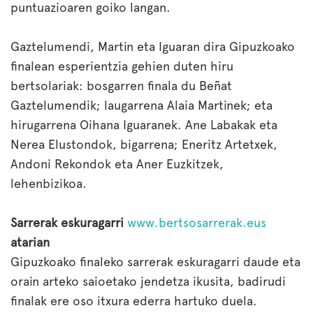
puntuazioaren goiko langan.
Gaztelumendi, Martin eta Iguaran dira Gipuzkoako
finalean esperientzia gehien duten hiru
bertsolariak: bosgarren finala du Beñat
Gaztelumendik; laugarrena Alaia Martinek; eta
hirugarrena Oihana Iguaranek. Ane Labakak eta
Nerea Elustondok, bigarrena; Eneritz Artetxek,
Andoni Rekondok eta Aner Euzkitzek,
lehenbizikoa.
Sarrerak eskuragarri
www.bertsosarrerak.eus
atarian
Gipuzkoako finaleko sarrerak eskuragarri daude eta
orain arteko saioetako jendetza ikusita, badirudi
finalak ere oso itxura ederra hartuko duela.