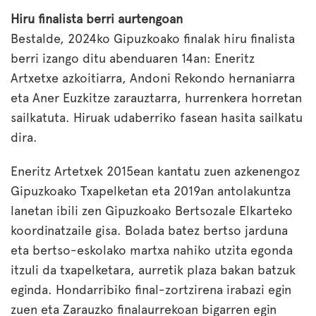
Hiru finalista berri aurtengoan
Bestalde, 2024ko Gipuzkoako finalak hiru finalista
berri izango ditu abenduaren 14an: Eneritz
Artxetxe azkoitiarra, Andoni Rekondo hernaniarra
eta Aner Euzkitze zarauztarra, hurrenkera horretan
sailkatuta. Hiruak udaberriko fasean hasita sailkatu
dira.
Eneritz Artetxek 2015ean kantatu zuen azkenengoz
Gipuzkoako Txapelketan eta 2019an antolakuntza
lanetan ibili zen Gipuzkoako Bertsozale Elkarteko
koordinatzaile gisa. Bolada batez bertso jarduna
eta bertso-eskolako martxa nahiko utzita egonda
itzuli da txapelketara, aurretik plaza bakan batzuk
eginda. Hondarribiko final-zortzirena irabazi egin
zuen eta Zarauzko finalaurrekoan bigarren egin