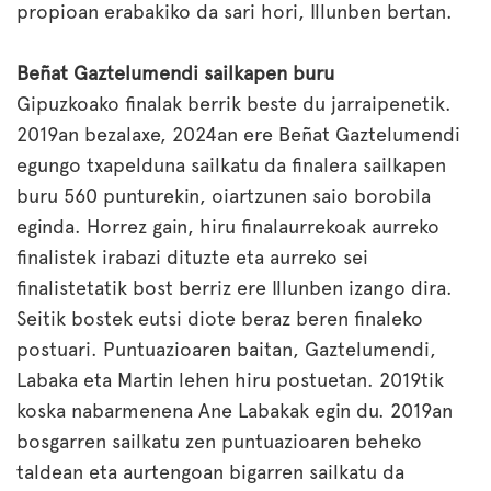
propioan erabakiko da sari hori, Illunben bertan.
Beñat Gaztelumendi sailkapen buru
Gipuzkoako finalak berrik beste du jarraipenetik.
2019an bezalaxe, 2024an ere Beñat Gaztelumendi
egungo txapelduna sailkatu da finalera sailkapen
buru 560 punturekin, oiartzunen saio borobila
eginda. Horrez gain, hiru finalaurrekoak aurreko
finalistek irabazi dituzte eta aurreko sei
finalistetatik bost berriz ere Illunben izango dira.
Seitik bostek eutsi diote beraz beren finaleko
postuari. Puntuazioaren baitan, Gaztelumendi,
Labaka eta Martin lehen hiru postuetan. 2019tik
koska nabarmenena Ane Labakak egin du. 2019an
bosgarren sailkatu zen puntuazioaren beheko
taldean eta aurtengoan bigarren sailkatu da