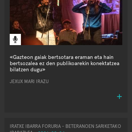
«Gazteon gaiak bertsotara eraman eta hain
bertsozalea ez den publikoarekin konektatzea
bilatzen dugu»
JEXUX MARI IRAZU
IRATXE IBARRA FORURIA - BETERANOEN SARIKETAKO