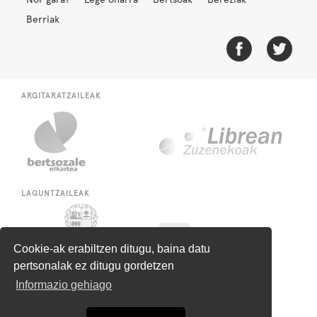
Berriak
ARGITARATZAILEAK
LAGUNTZAILEAK
Cookie-ak erabiltzen ditugu, baina datu
pertsonalak ez ditugu gordetzen
Informazio gehiago