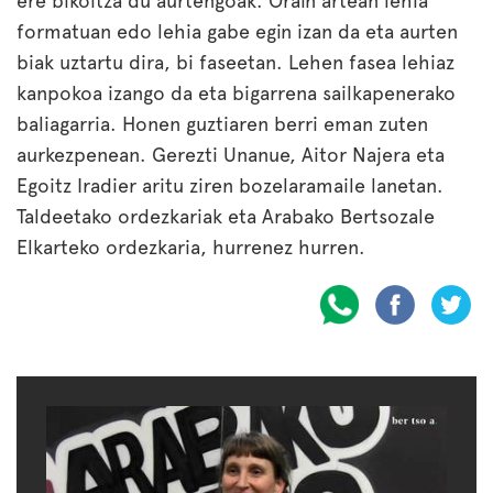
ere bikoitza du aurtengoak. Orain artean lehia
formatuan edo lehia gabe egin izan da eta aurten
biak uztartu dira, bi faseetan. Lehen fasea lehiaz
kanpokoa izango da eta bigarrena sailkapenerako
baliagarria. Honen guztiaren berri eman zuten
aurkezpenean. Gerezti Unanue, Aitor Najera eta
Egoitz Iradier aritu ziren bozelaramaile lanetan.
Taldeetako ordezkariak eta Arabako Bertsozale
Elkarteko ordezkaria, hurrenez hurren.