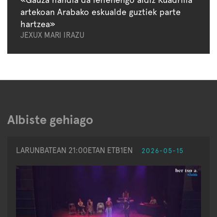
artekoan Arabako eskualde guztiek parte
hartzea»
JEXUX MARI IRAZU
Albiste gehiago
LARUNBATEAN 21:00ETAN ETB1EN
2026-05-15