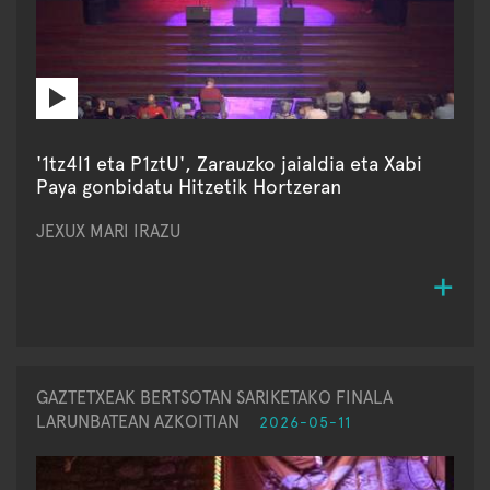
'1tz4l1 eta P1ztU', Zarauzko jaialdia eta Xabi
Paya gonbidatu Hitzetik Hortzeran
JEXUX MARI IRAZU
GAZTETXEAK BERTSOTAN SARIKETAKO FINALA
LARUNBATEAN AZKOITIAN
2026-05-11