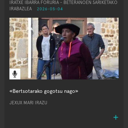
IRATXE IBARRA FORURIA - BETERANOEN SARIKETAKO
IRABAZLEA
2026-05-04
«Bertsotarako gogotsu nago»
JEXUX MARI IRAZU