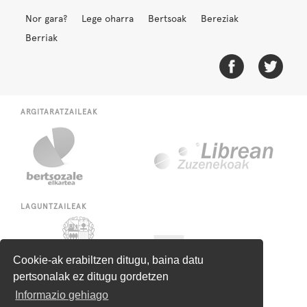
Nor gara?
Lege oharra
Bertsoak
Bereziak
Berriak
ARGITARATZAILEAK
LAGUNTZAILEAK
Cookie-ak erabiltzen ditugu, baina datu
pertsonalak ez ditugu gordetzen
Informazio gehiago