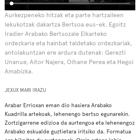
Aurkezpeneko hitzak eta parte hartzaileen
lekukotzak dakartza Bertsoa.eus-ek. Egoitz
Iradier Arabako Bertsozale Elkarteko
ordezkaria eta hainbat taldetako ordezkariak,
antolakuntzan ere ardura dutenak: Gerezti
Unanue, Aitor Najera, Oihane Perea eta Hegoi
Amabizka.
JEXUX MARI IRAZU
Arabar Errioxan eman dio hasiera Arabako
Kuadrilla artekoak, lehenengo bertso egunarekin.
Zortzigarrene edizioa da aurtengoa eta lehenengoz
Arabako eskualde guztietara iritsiko da. Formatua