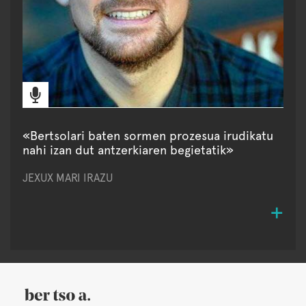
«Bertsolari baten sormen prozesua irudikatu
nahi izan dut antzerkiaren begietatik»
JEXUX MARI IRAZU