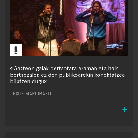
«Gazteon gaiak bertsotara eraman eta hain
bertsozalea ez den publikoarekin konektatzea
bilatzen dugu»
JEXUX MARI IRAZU