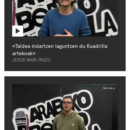
«Taldea indartzen laguntzen du Kuadrilla
artekoak»
JEXUX MARI IRAZU