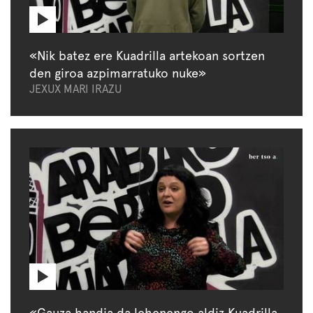
«Nik batez ere Kuadrilla artekoan sortzen
den giroa azpimarratuko nuke»
JEXUX MARI IRAZU
«Gauza handia da lehenengo aldiz Kuadrilla