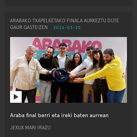
ARABAKO TXAPELKETAKO FINALA AURKEZTU DUTE
GAUR GASTEIZEN
2026-03-25
Araba final berri eta ireki baten aurrean
JEXUX MARI IRAZU