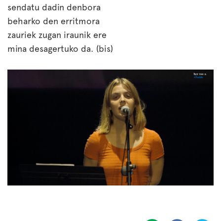
sendatu dadin denbora
beharko den erritmora
zauriek zugan iraunik ere
mina desagertuko da. (bis)