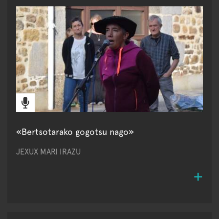
«Bertsotarako gogotsu nago»
JEXUX MARI IRAZU