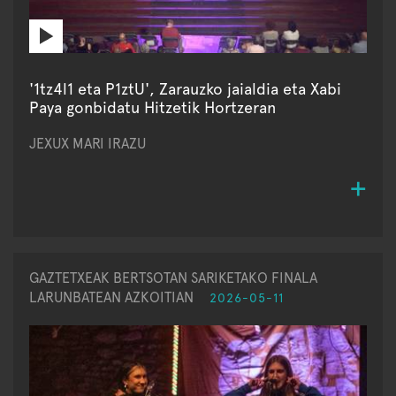
'1tz4l1 eta P1ztU', Zarauzko jaialdia eta Xabi
Paya gonbidatu Hitzetik Hortzeran
JEXUX MARI IRAZU
GAZTETXEAK BERTSOTAN SARIKETAKO FINALA
LARUNBATEAN AZKOITIAN
2026-05-11