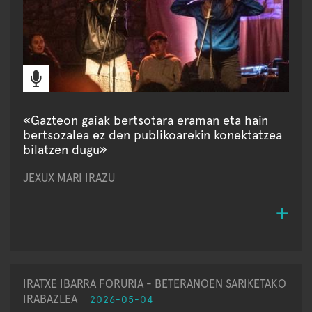
«Gazteon gaiak bertsotara eraman eta hain
bertsozalea ez den publikoarekin konektatzea
bilatzen dugu»
JEXUX MARI IRAZU
IRATXE IBARRA FORURIA - BETERANOEN SARIKETAKO
IRABAZLEA
2026-05-04