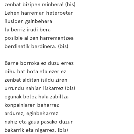
zenbat bizipen minbera! (bis)
Lehen harreman heteroetan
ilusioen gainbehera
ta berriz irudi bera
posible al zen harremantzea
berdinetik berdinera. (bis)
Barne borroka ez duzu errez
oihu bat bota eta ezer ez
zenbat alditan isildu ziren
urrundu nahian liskarrez (bis)
egunak betez hala zabiltza
konpainiaren beharrez
ardurez, eginbeharrez
nahiz eta gaua pasako duzun
bakarrik eta nigarrez. (bis)