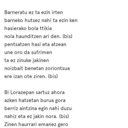
Barneratu ez ta ezin irten
barneko hutsez nahi ta ezin ken
hasierako bola ttikia
nola haunditzen ari den. (bis)
pentsatzen hasi eta atzean
une oro da sufrimen
ta ez zinuke jakinen
noizbait benetan zoriontsua
ere izan ote ziren. (bis)
Bi Lorazepan sartuz ahora
azken hatsetan burua gora
berriz aintzina egin nahi duzu
nahiz eta ez jakin nora. (bis)
Zinen haurrari emanez gero