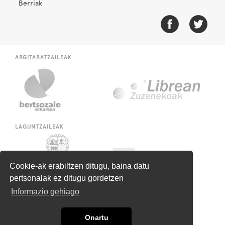
Berriak
ARGITARATZAILEAK
LAGUNTZAILEAK
Cookie-ak erabiltzen ditugu, baina datu
pertsonalak ez ditugu gordetzen
Informazio gehiago
Onartu