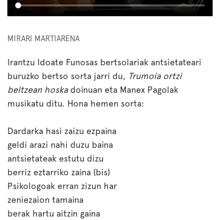
MIRARI MARTIARENA
Irantzu Idoate Funosas bertsolariak antsietateari
buruzko bertso sorta jarri du,
Trumoia ortzi
beltzean hoska
doinuan eta Manex Pagolak
musikatu ditu. Hona hemen sorta:
Dardarka hasi zaizu ezpaina
geldi arazi nahi duzu baina
antsietateak estutu dizu
berriz eztarriko zaina (bis)
Psikologoak erran zizun har
zeniezaion tamaina
berak hartu aitzin gaina