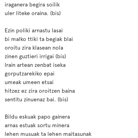
iraganera begira soilik
uler liteke oraina. (bis)
Ezin poliki arnastu lasai
bi malko ttiki ta begiak blai
oroitu zira klasean nola
zinen guztieri irrigai (bis)
Irain artean zenbat iseka
gorputzarekiko epai
umeak umeen etsai
hitzez ez zira oroitzen baina
sentitu zinuenaz bai. (bis)
Bildu eskuak papo gainera
arnas estuak sortu minera
lehen musuak ta lehen maitasunak