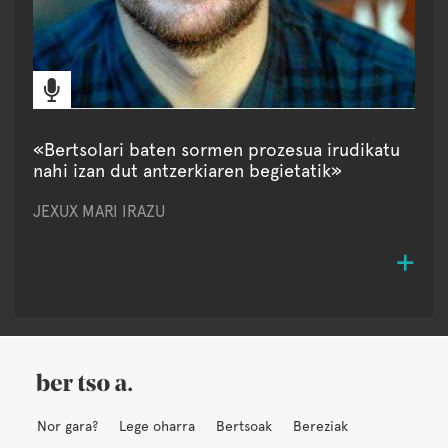
«Bertsolari baten sormen prozesua irudikatu
nahi izan dut antzerkiaren begietatik»
JEXUX MARI IRAZU
Nor gara?
Lege oharra
Bertsoak
Bereziak