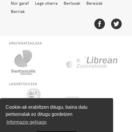
Nor gara?
Lege oharra
Bertsoak
Bereziak
Berriak
ARGITARATZAILEAK
LAGUNTZAILEAK
Cookie-ak erabiltzen ditugu, baina datu
pertsonalak ez ditugu gordetzen
Informazio gehiago