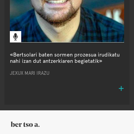
«Bertsolari baten sormen prozesua irudikatu
nahi izan dut antzerkiaren begietatik»
JEXUX MARI IRAZU