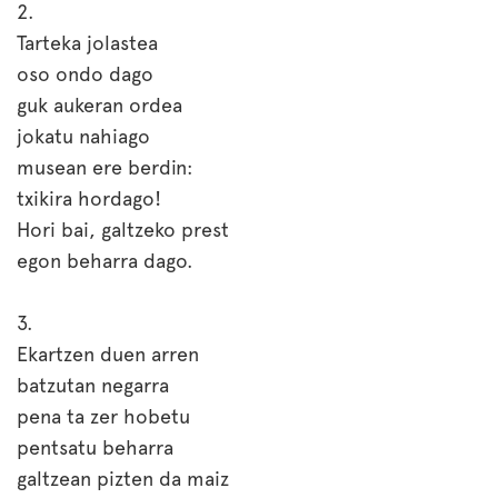
2.
Tarteka jolastea
oso ondo dago
guk aukeran ordea
jokatu nahiago
musean ere berdin:
txikira hordago!
Hori bai, galtzeko prest
egon beharra dago.
3.
Ekartzen duen arren
batzutan negarra
pena ta zer hobetu
pentsatu beharra
galtzean pizten da maiz