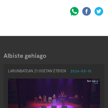
Albiste gehiago
LARUNBATEAN 21:00ETAN ETB1EN
2026-05-15