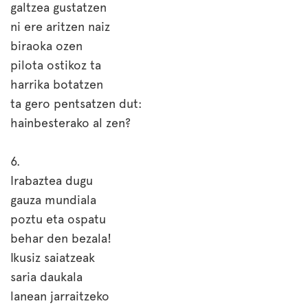
galtzea gustatzen
ni ere aritzen naiz
biraoka ozen
pilota ostikoz ta
harrika botatzen
ta gero pentsatzen dut:
hainbesterako al zen?
6.
Irabaztea dugu
gauza mundiala
poztu eta ospatu
behar den bezala!
Ikusiz saiatzeak
saria daukala
lanean jarraitzeko