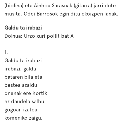
(biolina) eta Ainhoa Sarasuak (gitarra) jarri dute
musita. Odei Barrosok egin ditu ekoizpen lanak.
Galdu ta irabazi
Doinua: Urzo xuri pollit bat A
1.
Galdu ta irabazi
irabazi, galdu
bataren bila eta
bestea azaldu
onenak ere hortik
ez daudela salbu
gogoan izatea
komeniko zaigu.