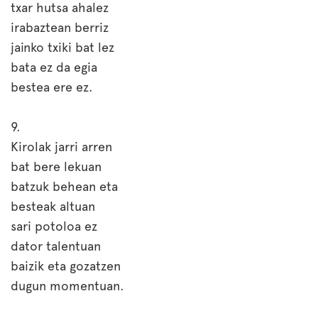
txar hutsa ahalez
irabaztean berriz
jainko txiki bat lez
bata ez da egia
bestea ere ez.
9.
Kirolak jarri arren
bat bere lekuan
batzuk behean eta
besteak altuan
sari potoloa ez
dator talentuan
baizik eta gozatzen
dugun momentuan.