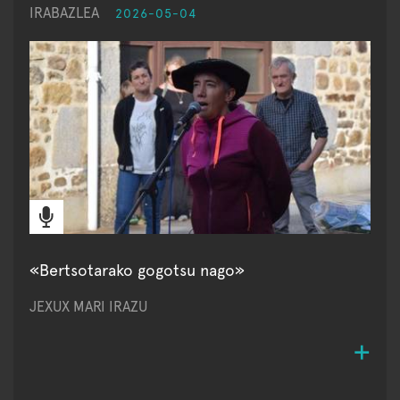
IRABAZLEA
2026-05-04
«Bertsotarako gogotsu nago»
JEXUX MARI IRAZU