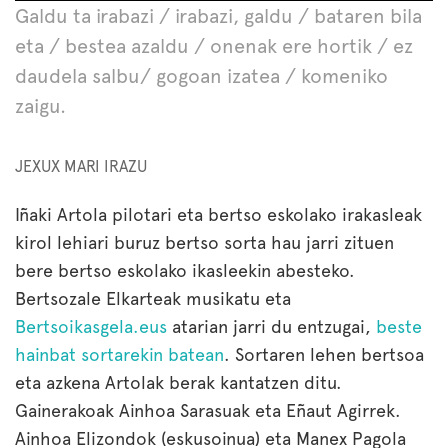
Galdu ta irabazi / irabazi, galdu / bataren bila
eta / bestea azaldu / onenak ere hortik / ez
daudela salbu/ gogoan izatea / komeniko
zaigu.
JEXUX MARI IRAZU
Iñaki Artola pilotari eta bertso eskolako irakasleak
kirol lehiari buruz bertso sorta hau jarri zituen
bere bertso eskolako ikasleekin abesteko.
Bertsozale Elkarteak musikatu eta
Bertsoikasgela.eus
atarian jarri du entzugai,
beste
hainbat sortarekin batean
. Sortaren lehen bertsoa
eta azkena Artolak berak kantatzen ditu.
Gainerakoak Ainhoa Sarasuak eta Eñaut Agirrek.
Ainhoa Elizondok (eskusoinua) eta Manex Pagola