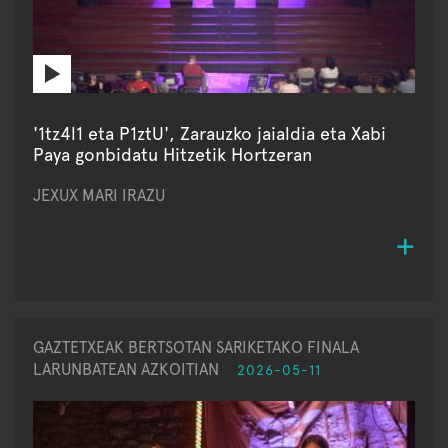
'1tz4l1 eta P1ztU', Zarauzko jaialdia eta Xabi
Paya gonbidatu Hitzetik Hortzeran
JEXUX MARI IRAZU
GAZTETXEAK BERTSOTAN SARIKETAKO FINALA
LARUNBATEAN AZKOITIAN
2026-05-11