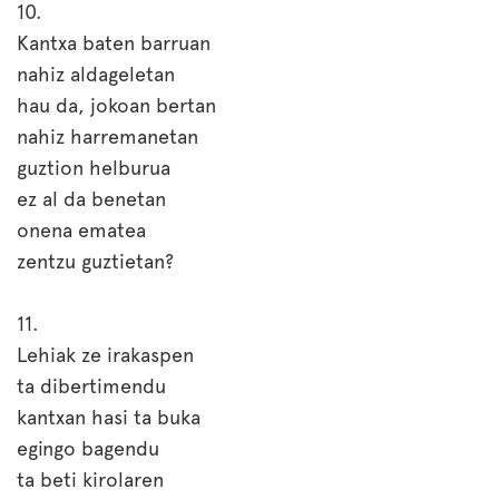
10.
Kantxa baten barruan
nahiz aldageletan
hau da, jokoan bertan
nahiz harremanetan
guztion helburua
ez al da benetan
onena ematea
zentzu guztietan?
11.
Lehiak ze irakaspen
ta dibertimendu
kantxan hasi ta buka
egingo bagendu
ta beti kirolaren