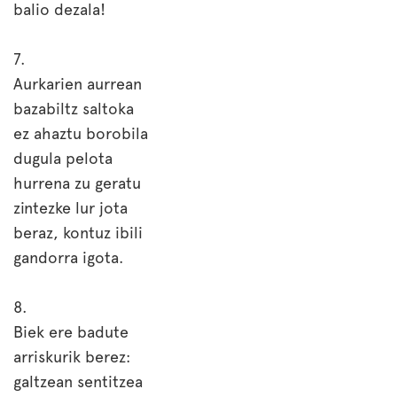
balio dezala!
7.
Aurkarien aurrean
bazabiltz saltoka
ez ahaztu borobila
dugula pelota
hurrena zu geratu
zintezke lur jota
beraz, kontuz ibili
gandorra igota.
8.
Biek ere badute
arriskurik berez:
galtzean sentitzea