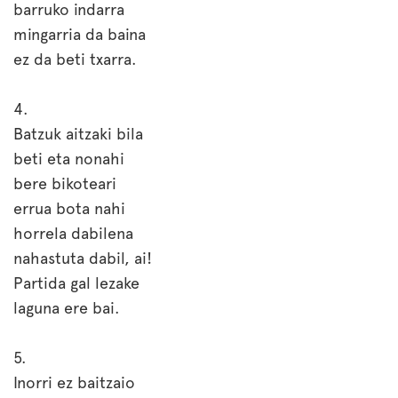
barruko indarra
mingarria da baina
ez da beti txarra.
4.
Batzuk aitzaki bila
beti eta nonahi
bere bikoteari
errua bota nahi
horrela dabilena
nahastuta dabil, ai!
Partida gal lezake
laguna ere bai.
5.
Inorri ez baitzaio