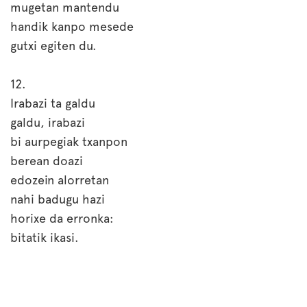
mugetan mantendu
handik kanpo mesede
gutxi egiten du.
12.
Irabazi ta galdu
galdu, irabazi
bi aurpegiak txanpon
berean doazi
edozein alorretan
nahi badugu hazi
horixe da erronka:
bitatik ikasi.