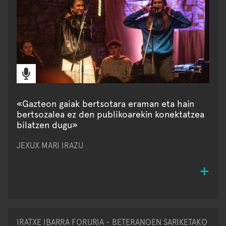
«Gazteon gaiak bertsotara eraman eta hain
bertsozalea ez den publikoarekin konektatzea
bilatzen dugu»
JEXUX MARI IRAZU
IRATXE IBARRA FORURIA - BETERANOEN SARIKETAKO