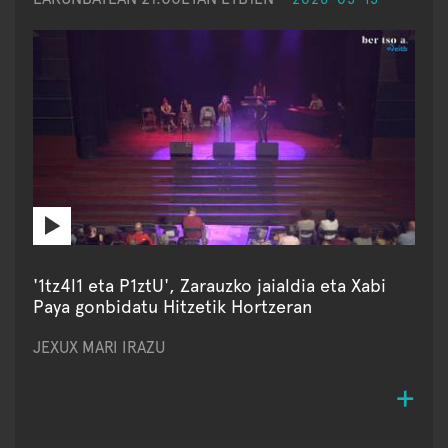
'1tz4l1 eta P1ztU', Zarauzko jaialdia eta Xabi
Paya gonbidatu Hitzetik Hortzeran
JEXUX MARI IRAZU