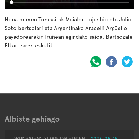
Hona hemen Tomasitak Maialen Lujanbio eta Julio
Soto bertsolari eta Argentinako Aracelli Argüello
payadorearekin Iruñean egindako saioa, Bertsozale
Elkartearen eskutik.
Albiste gehiago
LARUNBATEAN 21:00ETAN ETB1EN
2026-05-15