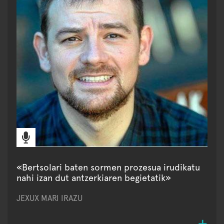
«Bertsolari baten sormen prozesua irudikatu
nahi izan dut antzerkiaren begietatik»
JEXUX MARI IRAZU