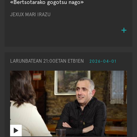
«Bertsotarako gogotsu nago»
JEXUX MARI IRAZU
LARUNBATEAN 21:00ETAN ETB1EN
2026-04-01