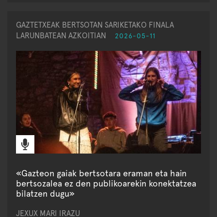
GAZTETXEAK BERTSOTAN SARIKETAKO FINALA
LARUNBATEAN AZKOITIAN
2026-05-11
«Gazteon gaiak bertsotara eraman eta hain
bertsozalea ez den publikoarekin konektatzea
bilatzen dugu»
JEXUX MARI IRAZU