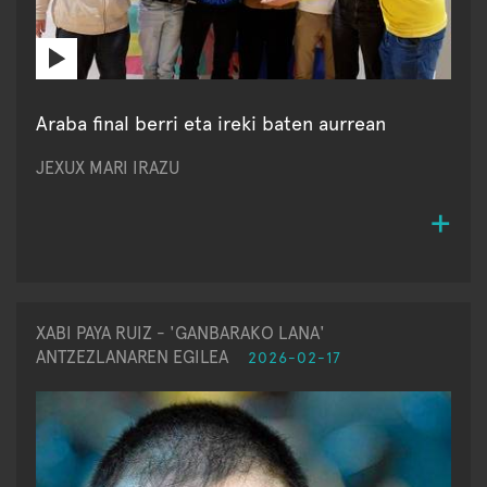
Araba final berri eta ireki baten aurrean
JEXUX MARI IRAZU
XABI PAYA RUIZ - 'GANBARAKO LANA'
ANTZEZLANAREN EGILEA
2026-02-17