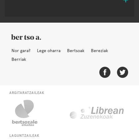
Nor gara?
Lege oharra
Bertsoak
Bereziak
Berriak
ARGITARATZAILEAK
LAGUNTZAILEAK