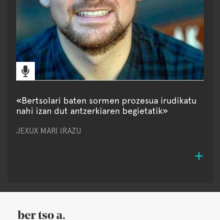
«Bertsolari baten sormen prozesua irudikatu
nahi izan dut antzerkiaren begietatik»
JEXUX MARI IRAZU