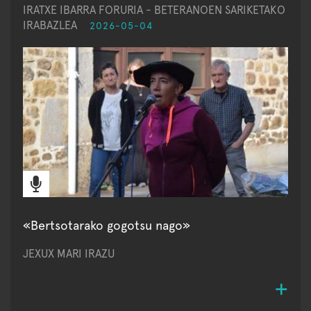
IRATXE IBARRA FORURIA - BETERANOEN SARIKETAKO
IRABAZLEA
2026-05-04
«Bertsotarako gogotsu nago»
JEXUX MARI IRAZU