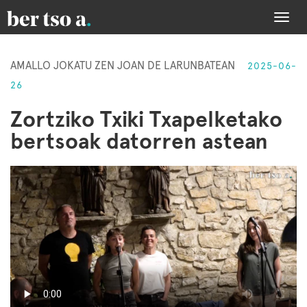
Togg
navi
AMALLO JOKATU ZEN JOAN DE LARUNBATEAN
2025-06-
26
Zortziko Txiki Txapelketako
bertsoak datorren astean