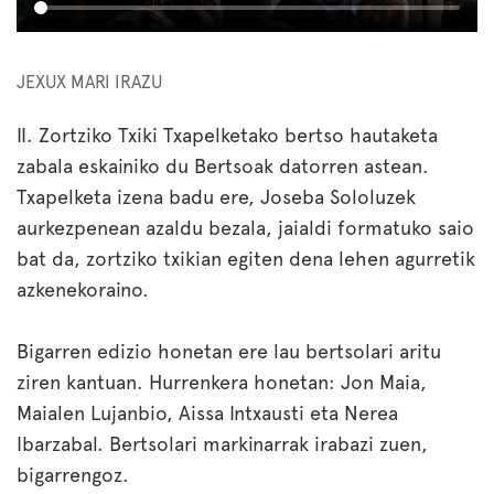
JEXUX MARI IRAZU
II. Zortziko Txiki Txapelketako bertso hautaketa
zabala eskainiko du Bertsoak datorren astean.
Txapelketa izena badu ere, Joseba Sololuzek
aurkezpenean azaldu bezala, jaialdi formatuko saio
bat da, zortziko txikian egiten dena lehen agurretik
azkenekoraino.
Bigarren edizio honetan ere lau bertsolari aritu
ziren kantuan. H
urrenkera honetan: Jon Maia,
Maialen Lujanbio, Aissa Intxausti eta Nerea
Ibarzabal. Bertsolari markinarrak irabazi zuen,
bigarrengoz.