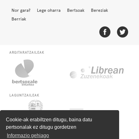
Nor gara?
Lege oharra
Bertsoak
Bereziak
Berriak
ARGITARATZAILEAK
LAGUNTZAILEAK
Cookie-ak erabiltzen ditugu, baina datu
pertsonalak ez ditugu gordetzen
Informazio gehiago