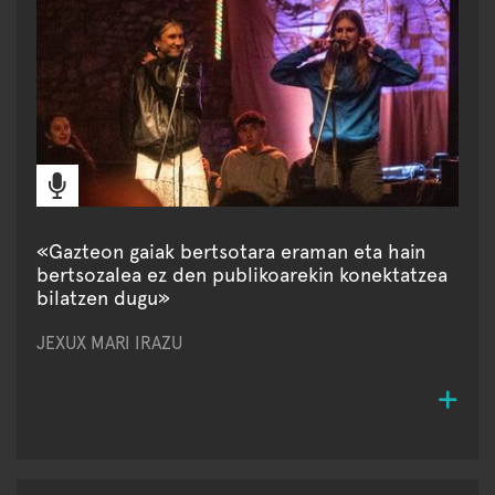
«Gazteon gaiak bertsotara eraman eta hain
bertsozalea ez den publikoarekin konektatzea
bilatzen dugu»
JEXUX MARI IRAZU