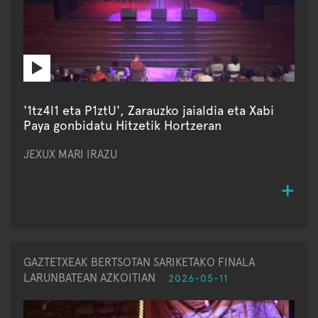
'1tz4l1 eta P1ztU', Zarauzko jaialdia eta Xabi
Paya gonbidatu Hitzetik Hortzeran
JEXUX MARI IRAZU
GAZTETXEAK BERTSOTAN SARIKETAKO FINALA
LARUNBATEAN AZKOITIAN
2026-05-11