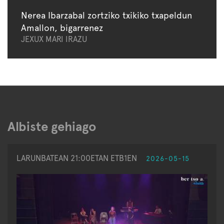
Nerea Ibarzabal zortziko txikiko txapeldun
Amallon, bigarrenez
JEXUX MARI IRAZU
Albiste gehiago
LARUNBATEAN 21:00ETAN ETB1EN
2026-05-15