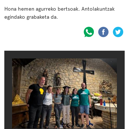
Hona hemen agurreko bertsoak. Antolakuntzak
egindako grabaketa da.