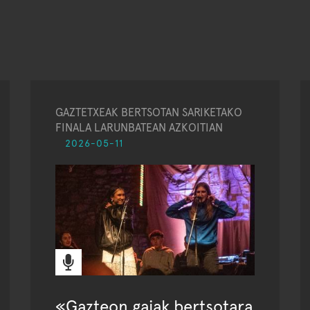
GAZTETXEAK BERTSOTAN SARIKETAKO
FINALA LARUNBATEAN AZKOITIAN
2026-05-11
«Gazteon gaiak bertsotara