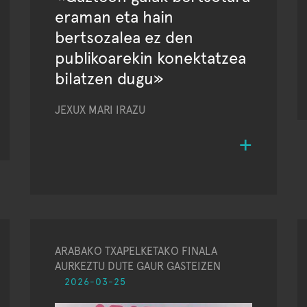
eraman eta hain
bertsozalea ez den
publikoarekin konektatzea
bilatzen dugu»
JEXUX MARI IRAZU
ARABAKO TXAPELKETAKO FINALA
AURKEZTU DUTE GAUR GASTEIZEN
2026-03-25