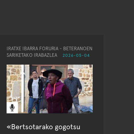
IRATXE IBARRA FORURIA - BETERANOEN
SARIKETAKO IRABAZLEA
2026-05-04
«Bertsotarako gogotsu