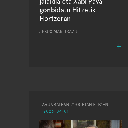
jaialdia eta Xabi Paya
gonbidatu Hitzetik
Hortzeran
JEXUX MARI IRAZU
LARUNBATEAN 21:00ETAN ETB1EN
2026-04-01