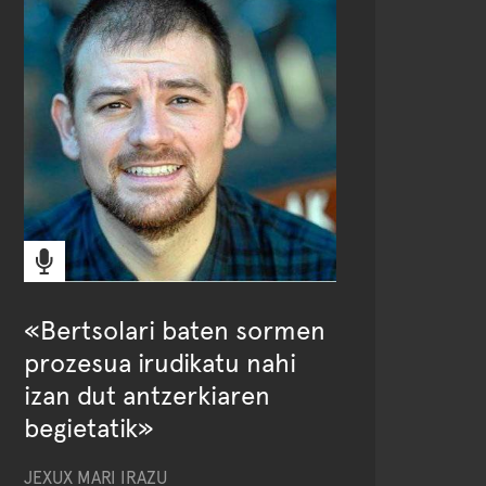
«Bertsolari baten sormen
prozesua irudikatu nahi
izan dut antzerkiaren
begietatik»
JEXUX MARI IRAZU