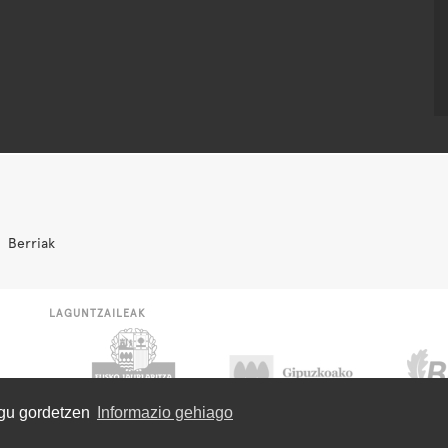
Berriak
LAGUNTZAILEAK
ugu gordetzen
Informazio gehiago