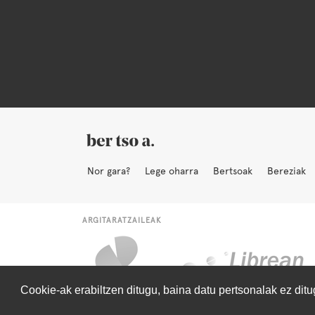
Nor gara?
Lege oharra
Bertsoak
Bereziak
ARGITARATZAILEAK
Cookie-ak erabiltzen ditugu, baina datu pertsonalak ez dit