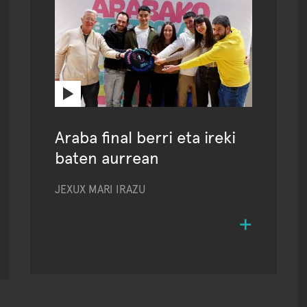
Araba final berri eta ireki
baten aurrean
JEXUX MARI IRAZU