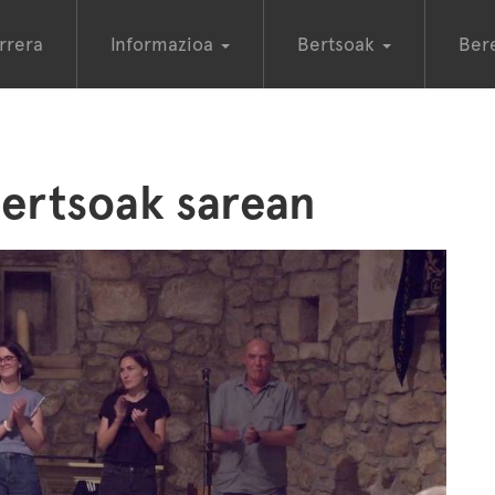
rrera
Informazioa
Bertsoak
Ber
bertsoak sarean