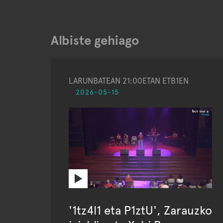
Albiste gehiago
LARUNBATEAN 21:00ETAN ETB1EN
2026-05-15
'1tz4l1 eta P1ztU', Zarauzko