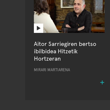
Aitor Sarriegiren bertso
ibilbidea Hitzetik
Hortzeran
MIRARI MARTIARENA