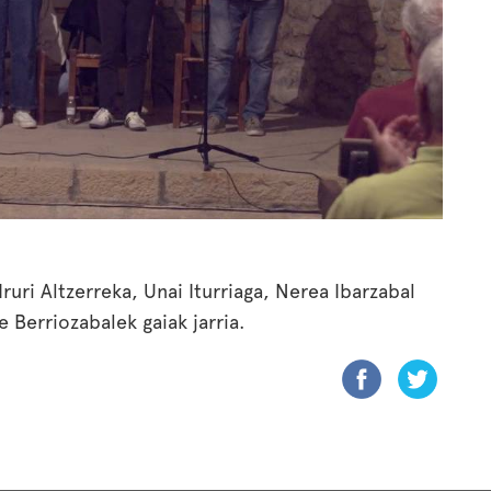
Iruri Altzerreka, Unai Iturriaga, Nerea Ibarzabal
 Berriozabalek gaiak jarria.