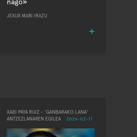
nago»
JEXUX MARI IRAZU
XABI PAYA RUIZ - 'GANBARAKO LANA'
ANTZEZLANAREN EGILEA
2026-02-17