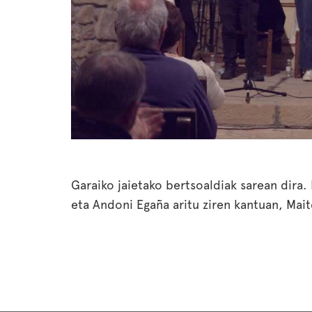
Garaiko jaietako bertsoaldiak sarean dira. 
eta Andoni Egaña aritu ziren kantuan, Maite