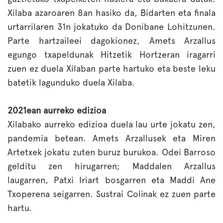
Xilaba azaroaren 8an hasiko da, Bidarten eta finala
urtarrilaren 31n jokatuko da Donibane Lohitzunen.
Parte hartzaileei dagokionez, Amets Arzallus
egungo txapeldunak Hitzetik Hortzeran iragarri
zuen ez duela Xilaban parte hartuko eta beste leku
batetik lagunduko duela Xilaba.
2021ean aurreko edizioa
Xilabako aurreko edizioa duela lau urte jokatu zen,
pandemia betean. Amets Arzallusek eta Miren
Artetxek jokatu zuten buruz burukoa. Odei Barroso
gelditu zen hirugarren; Maddalen Arzallus
laugarren, Patxi Iriart bosgarren eta Maddi Ane
Txoperena seigarren. Sustrai Colinak ez zuen parte
hartu.