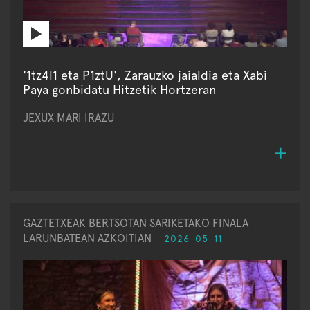
'1tz4l1 eta P1ztU', Zarauzko jaialdia eta Xabi
Paya gonbidatu Hitzetik Hortzeran
JEXUX MARI IRAZU
GAZTETXEAK BERTSOTAN SARIKETAKO FINALA
LARUNBATEAN AZKOITIAN
2026-05-11