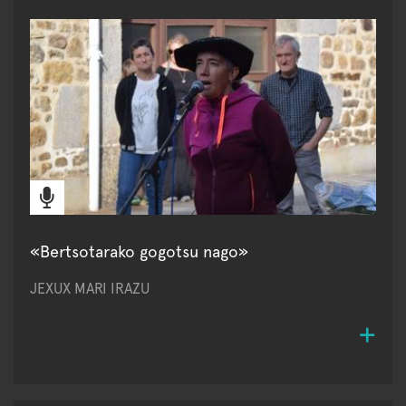
«Bertsotarako gogotsu nago»
JEXUX MARI IRAZU