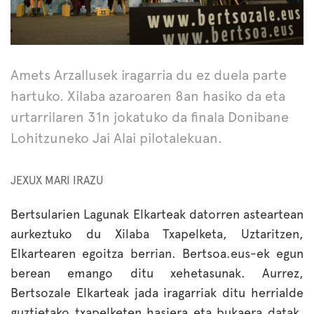
Amets Arzallusek iragarria du ez duela parte
hartuko. Xilaba azaroaren 8an hasiko da eta
urtarrilaren 31n jokatuko da finala Donibane
Lohitzuneko Jai Alai pilotalekuan.
JEXUX MARI IRAZU
Bertsularien Lagunak Elkarteak datorren asteartean
aurkeztuko du Xilaba Txapelketa, Uztaritzen,
Elkartearen egoitza berrian. Bertsoa.eus-ek egun
berean emango ditu xehetasunak. Aurrez,
Bertsozale Elkarteak jada iragarriak ditu herrialde
guztietako txapelketen hasiera eta bukaera datak.