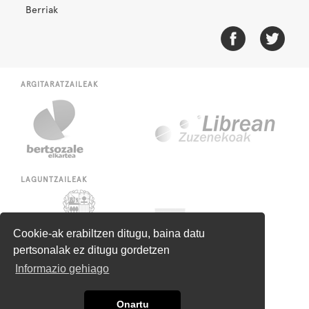
Berriak
ARGITARATZAILEAK
LAGUNTZAILEAK
Cookie-ak erabiltzen ditugu, baina datu
pertsonalak ez ditugu gordetzen
Informazio gehiago
Onartu