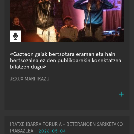
«Gazteon gaiak bertsotara eraman eta hain
bertsozalea ez den publikoarekin konektatzea
bilatzen dugu»
JEXUX MARI IRAZU
IRATXE IBARRA FORURIA - BETERANOEN SARIKETAKO
IRABAZLEA
2026-05-04