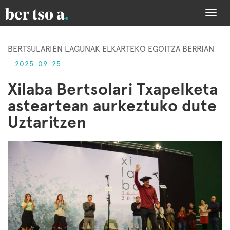
Togg
navi
BERTSULARIEN LAGUNAK ELKARTEKO EGOITZA BERRIAN
2025-09-25
Xilaba Bertsolari Txapelketa
asteartean aurkeztuko dute
Uztaritzen