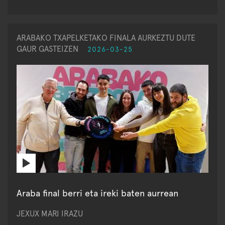
ARABAKO TXAPELKETAKO FINALA AURKEZTU DUTE
GAUR GASTEIZEN
2026-03-25
Araba final berri eta ireki baten aurrean
JEXUX MARI IRAZU