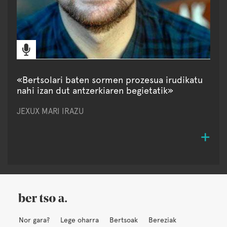
«Bertsolari baten sormen prozesua irudikatu
nahi izan dut antzerkiaren begietatik»
JEXUX MARI IRAZU
Nor gara?
Lege oharra
Bertsoak
Bereziak