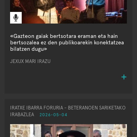
«Gazteon gaiak bertsotara eraman eta hain
bertsozalea ez den publikoarekin konektatzea
bilatzen dugu»
JEXUX MARI IRAZU
IRATXE IBARRA FORURIA - BETERANOEN SARIKETAKO
IRABAZLEA
2026-05-04