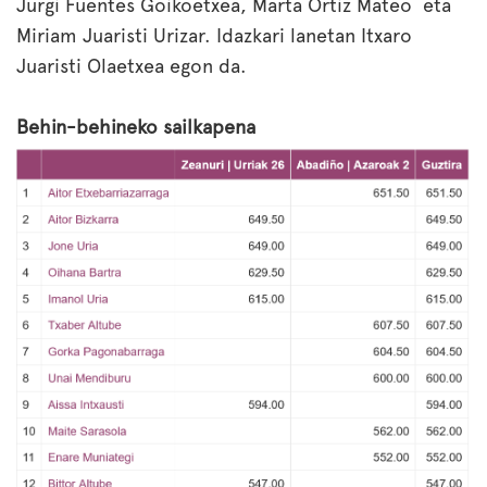
Jurgi Fuentes Goikoetxea, Marta Ortiz Mateo eta
Miriam Juaristi Urizar. Idazkari lanetan Itxaro
Juaristi Olaetxea egon da.
Behin-behineko sailkapena