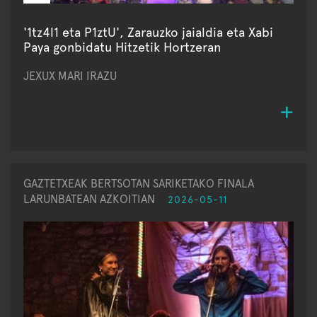
'1tz4l1 eta P1ztU', Zarauzko jaialdia eta Xabi
Paya gonbidatu Hitzetik Hortzeran
JEXUX MARI IRAZU
GAZTETXEAK BERTSOTAN SARIKETAKO FINALA
LARUNBATEAN AZKOITIAN
2026-05-11