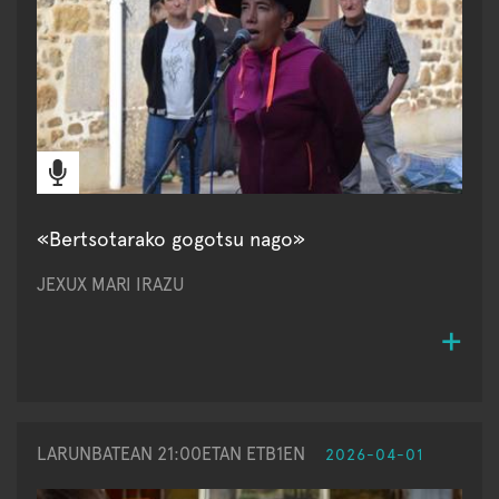
«Bertsotarako gogotsu nago»
JEXUX MARI IRAZU
LARUNBATEAN 21:00ETAN ETB1EN
2026-04-01