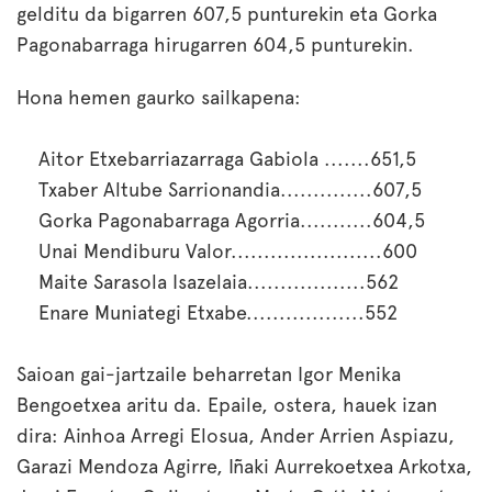
gelditu da bigarren 607,5 punturekin eta Gorka
Pagonabarraga hirugarren 604,5 punturekin.
Hona hemen gaurko sailkapena:
Aitor Etxebarriazarraga Gabiola .......651,5
Txaber Altube Sarrionandia..............607,5
Gorka Pagonabarraga Agorria...........604,5
Unai Mendiburu Valor.......................600
Maite Sarasola Isazelaia..................562
Enare Muniategi Etxabe..................552
Saioan gai-jartzaile beharretan Igor Menika
Bengoetxea aritu da. Epaile, ostera, hauek izan
dira: Ainhoa Arregi Elosua, Ander Arrien Aspiazu,
Garazi Mendoza Agirre, Iñaki Aurrekoetxea Arkotxa,