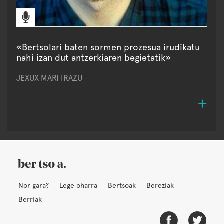
«Bertsolari baten sormen prozesua irudikatu
nahi izan dut antzerkiaren begietatik»
JEXUX MARI IRAZU
Nor gara?
Lege oharra
Bertsoak
Bereziak
Berriak