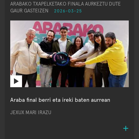
ARABAKO TXAPELKETAKO FINALA AURKEZTU DUTE
GAUR GASTEIZEN
2026-03-25
Araba final berri eta ireki baten aurrean
JEXUX MARI IRAZU