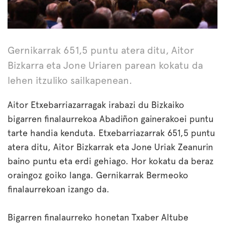
Gernikarrak 651,5 puntu atera ditu, Aitor
Bizkarra eta Jone Uriaren parean kokatu da
lehen itzuliko sailkapenean.
Aitor Etxebarriazarragak irabazi du Bizkaiko
bigarren finalaurrekoa Abadiñon gainerakoei puntu
tarte handia kenduta. Etxebarriazarrak 651,5 puntu
atera ditu, Aitor Bizkarrak eta Jone Uriak Zeanurin
baino puntu eta erdi gehiago. Hor kokatu da beraz
oraingoz goiko langa. Gernikarrak Bermeoko
finalaurrekoan izango da.
Bigarren finalaurreko honetan Txaber Altube