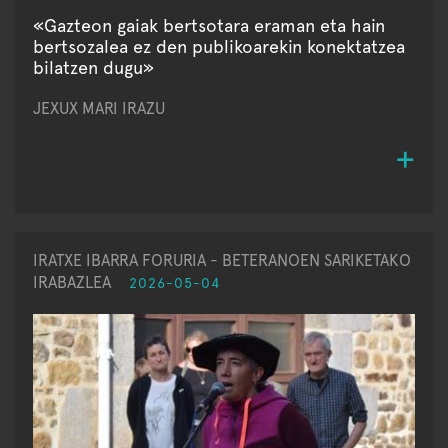
«Gazteon gaiak bertsotara eraman eta hain
bertsozalea ez den publikoarekin konektatzea
bilatzen dugu»
JEXUX MARI IRAZU
IRATXE IBARRA FORURIA - BETERANOEN SARIKETAKO
IRABAZLEA
2026-05-04