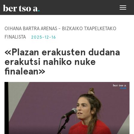
Togg
navi
OIHANA BARTRA ARENAS - BIZKAIKO TXAPELKETAKO
FINALISTA
2025-12-16
«Plazan erakusten dudana
erakutsi nahiko nuke
finalean»