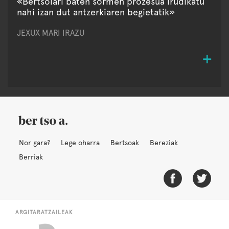
«Bertsolari baten sormen prozesua irudikatu
nahi izan dut antzerkiaren begietatik»
JEXUX MARI IRAZU
Nor gara?
Lege oharra
Bertsoak
Bereziak
Berriak
ARGITARATZAILEAK