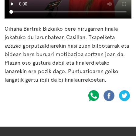
Oihana Bartrak Bizkaiko bere hirugarren finala
jokatuko du larunbatean Casillan. Txapelketa
ezezko
gorputzaldiarekin hasi zuen bilbotarrak eta
bidean bere buruari motibazioa sortzen joan da.
Plazan oso gustura dabil eta finalerdietako
lanarekin ere pozik dago. Puntuazioaren goiko
langatik gertu ibili da bi finalaurrekoetan.