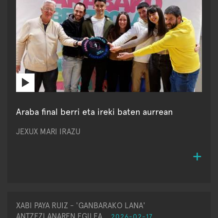
Araba final berri eta ireki baten aurrean
JEXUX MARI IRAZU
XABI PAYA RUIZ - 'GANBARAKO LANA'
ANTZEZLANAREN EGILEA
2026-02-17