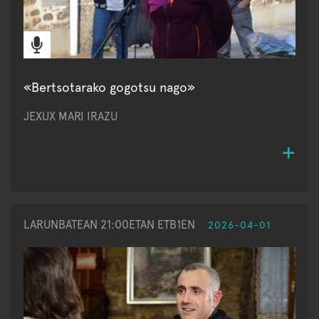
«Bertsotarako gogotsu nago»
JEXUX MARI IRAZU
LARUNBATEAN 21:00ETAN ETB1EN
2026-04-01