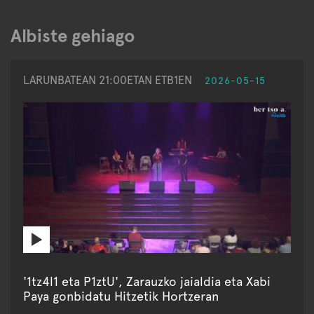
Albiste gehiago
LARUNBATEAN 21:00ETAN ETB1EN
2026-05-15
'1tz4l1 eta P1ztU', Zarauzko jaialdia eta Xabi
Paya gonbidatu Hitzetik Hortzeran