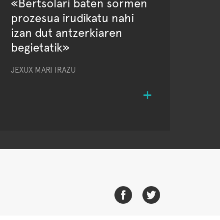
«Bertsolari baten sormen
prozesua irudikatu nahi
izan dut antzerkiaren
begietatik»
JEXUX MARI IRAZU