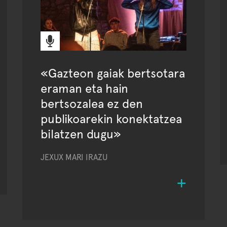
«Gazteon gaiak bertsotara
eraman eta hain
bertsozalea ez den
publikoarekin konektatzea
bilatzen dugu»
JEXUX MARI IRAZU