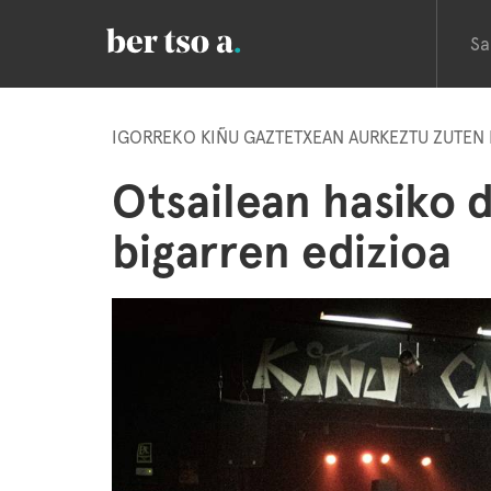
Sa
IGORREKO KIÑU GAZTETXEAN AURKEZTU ZUTEN
Otsailean hasiko
bigarren edizioa