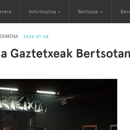
rrera
Informazioa
Bertsoak
Ber
 EKIMENA
2026-01-08
 da Gaztetxeak Bertsot