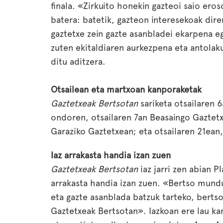
finala. «Zirkuito honekin gazteoi saio eros
batera: batetik, gazteon interesekoak dire
gaztetxe zein gazte asanbladei ekarpena eg
zuten ekitaldiaren aurkezpena eta antola
ditu aditzera.
Otsailean eta martxoan kanporaketak
Gaztetxeak Bertsotan
sariketa otsailaren 6
ondoren, otsailaren 7an Beasaingo Gaztetx
Garaziko Gaztetxean; eta otsailaren 21ean
Iaz arrakasta handia izan zuen
Gaztetxeak Bertsotan
iaz jarri zen abian P
arrakasta handia izan zuen. «Bertso mundu
eta gazte asanblada batzuk tarteko, bertso
Gaztetxeak Bertsotan». Iazkoan ere lau kanp