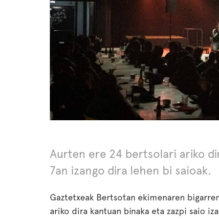
Aurten ere 24 bertsolari ariko d
7an izango dira lehen bi saioak.
Gaztetxeak Bertsotan ekimenaren bigarren
ariko dira kantuan binaka eta zazpi saio iz