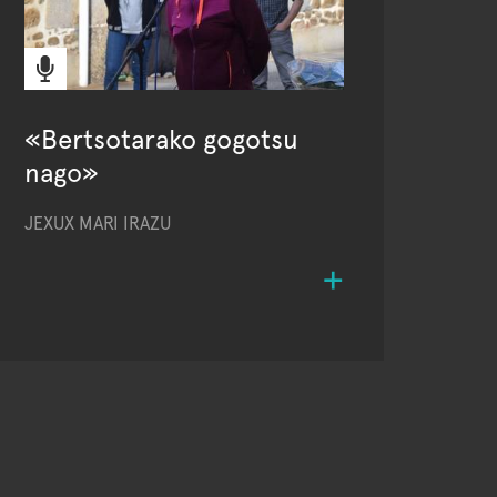
«Bertsotarako gogotsu
nago»
JEXUX MARI IRAZU