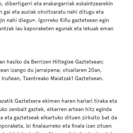
o, dibertigarri eta erakargarriak eskaintzearekin
n gai eta auziak oholtzaratu nahi ditugu eta
in nahi diegu». Igorreko Kiñu gaztetxean egin
kuntzak lau kaporaketen egunak eta lekuak eman
an hasiko da Berrizen Hiltegixe Gaztetxean;
ean izango du jarraipena; otsailaren 20an,
, Iruñean, Txantreako Maiatzak1 Gaztetxean.
lazatik Gaztetxera ekimen haren hariari tiraka eta
ko zenbait gaztek, elkarren artean hitz eginda
a eta gaztetxeak elkartuko dituen zirkuito bat da
oraketa, bi finalaurreko eta finala izan zituen