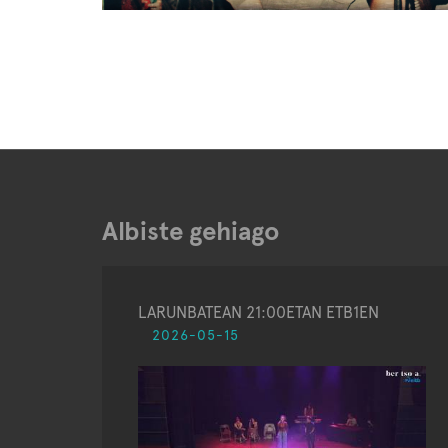
Albiste gehiago
LARUNBATEAN 21:00ETAN ETB1EN
2026-05-15