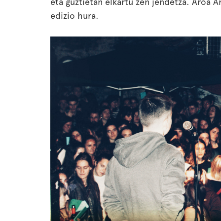
eta guztietan elkartu zen jendetza. Aroa A
edizio hura.