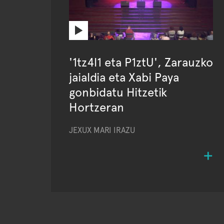
'1tz4l1 eta P1ztU', Zarauzko
jaialdia eta Xabi Paya
gonbidatu Hitzetik
Hortzeran
JEXUX MARI IRAZU