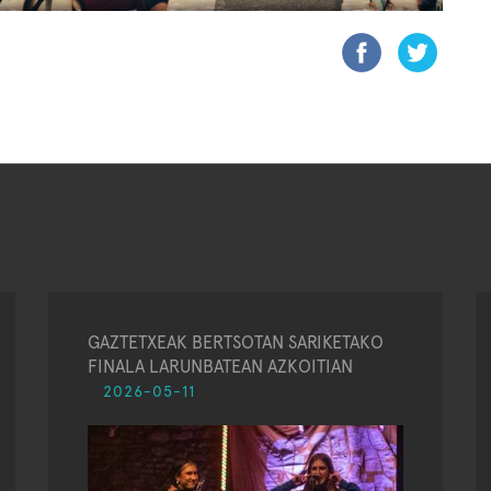
GAZTETXEAK BERTSOTAN SARIKETAKO
FINALA LARUNBATEAN AZKOITIAN
2026-05-11