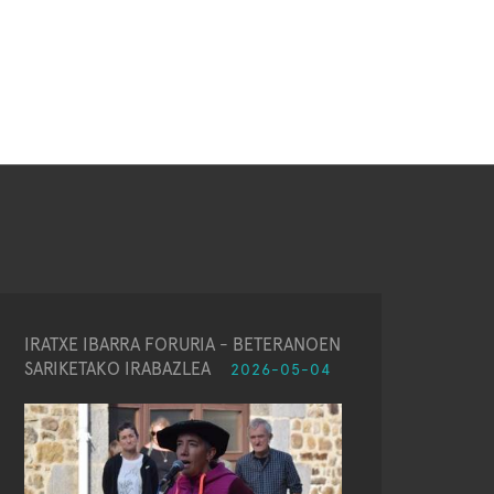
IRATXE IBARRA FORURIA - BETERANOEN
SARIKETAKO IRABAZLEA
2026-05-04