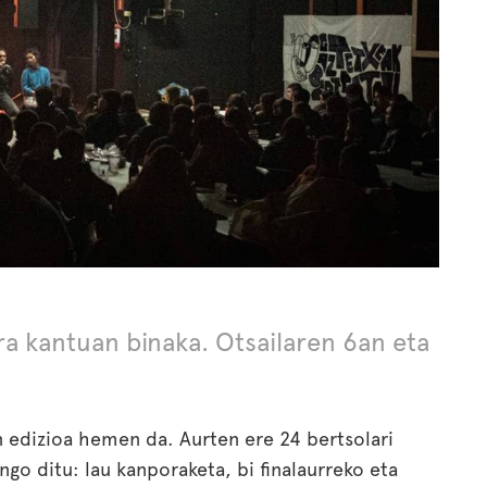
ira kantuan binaka. Otsailaren 6an eta
 edizioa hemen da. Aurten ere 24 bertsolari
ango ditu: lau kanporaketa, bi finalaurreko eta