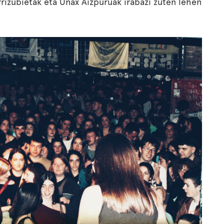
rrizubietak eta Unax Aizpuruak irabazi zuten lehen