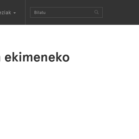
eziak
an ekimeneko