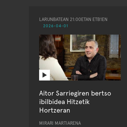
LARUNBATEAN 21:00ETAN ETB1EN
2026-04-01
Aitor Sarriegiren bertso
ibilbidea Hitzetik
Hortzeran
MIRARI MARTIARENA