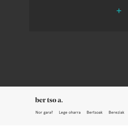
Nor gara?
Lege oharra
Bertsoak
Bereziak