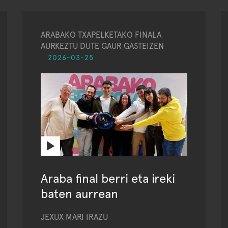
ARABAKO TXAPELKETAKO FINALA
AURKEZTU DUTE GAUR GASTEIZEN
2026-03-25
Araba final berri eta ireki
baten aurrean
JEXUX MARI IRAZU