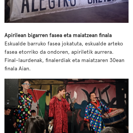
Apirilean bigarren fasea eta maiatzean finala
Eskualde barruko fasea jokatuta, eskualde arteko
fasea etorriko da ondoren, apiriletik aurrera.
Final-laurdenak, finalerdiak eta maiatzaren 30ean
finala Aian.