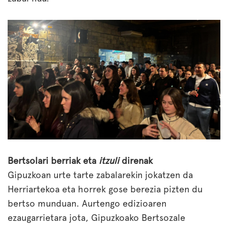
Bertsolari berriak eta
itzuli
direnak
Gipuzkoan urte tarte zabalarekin jokatzen da
Herriartekoa eta horrek gose berezia pizten du
bertso munduan. Aurtengo edizioaren
ezaugarrietara jota, Gipuzkoako Bertsozale