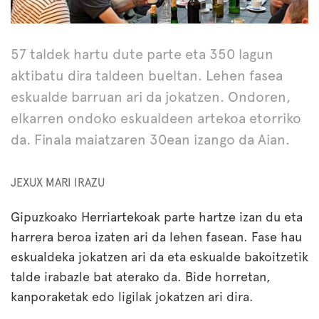
57 taldek hartu dute parte eta 350 lagun
aktibatu dira taldeen bueltan. Lehen fasea
eskualde barruan ari da jokatzen. Ondoren,
elkarren ondoko eskualdeen artekoa etorriko
da. Finala maiatzaren 30ean izango da Aian.
JEXUX MARI IRAZU
Gipuzkoako Herriartekoak parte hartze izan du eta
harrera beroa izaten ari da lehen fasean. Fase hau
eskualdeka jokatzen ari da eta eskualde bakoitzetik
talde irabazle bat aterako da. Bide horretan,
kanporaketak edo ligilak jokatzen ari dira.