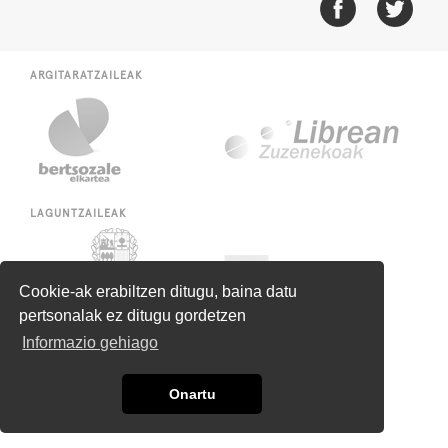
ARGITARATZAILEAK
LAGUNTZAILEAK
Cookie-ak erabiltzen ditugu, baina datu
pertsonalak ez ditugu gordetzen
Informazio gehiago
Onartu