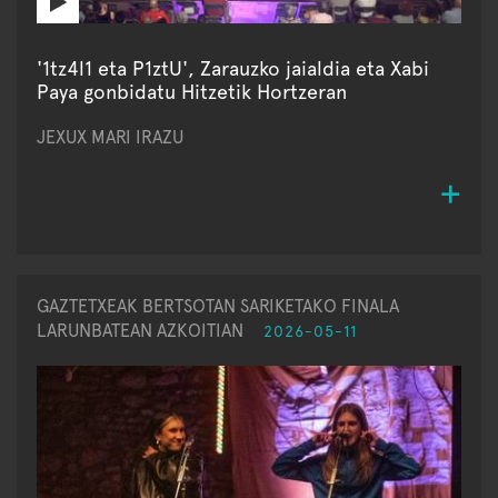
'1tz4l1 eta P1ztU', Zarauzko jaialdia eta Xabi
Paya gonbidatu Hitzetik Hortzeran
JEXUX MARI IRAZU
GAZTETXEAK BERTSOTAN SARIKETAKO FINALA
LARUNBATEAN AZKOITIAN
2026-05-11