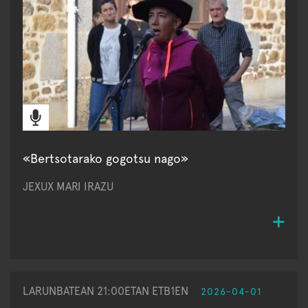
«Bertsotarako gogotsu nago»
JEXUX MARI IRAZU
LARUNBATEAN 21:00ETAN ETB1EN
2026-04-01