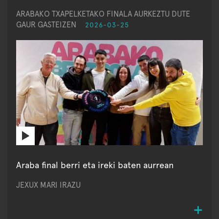
ARABAKO TXAPELKETAKO FINALA AURKEZTU DUTE
GAUR GASTEIZEN
2026-03-25
Araba final berri eta ireki baten aurrean
JEXUX MARI IRAZU