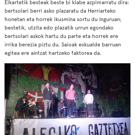
Elkartetik besteak beste bi klabe azpimarratu dira:
bertsolari berri asko plazaratu da Herriarteko
honetan eta horrek ikusmina sortu du inguruan;
bestetik, utzita edo plazatik urrun egondako
bertsolari askok hartu du parte eta horrek ere
irrika berezia piztu du. Saioak eskualde barruan
egitea ere aintzat hartzeko faktorea da.