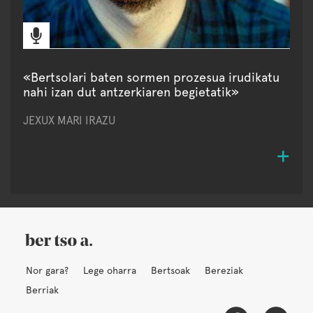
«Bertsolari baten sormen prozesua irudikatu
nahi izan dut antzerkiaren begietatik»
JEXUX MARI IRAZU
Nor gara?
Lege oharra
Bertsoak
Bereziak
Berriak