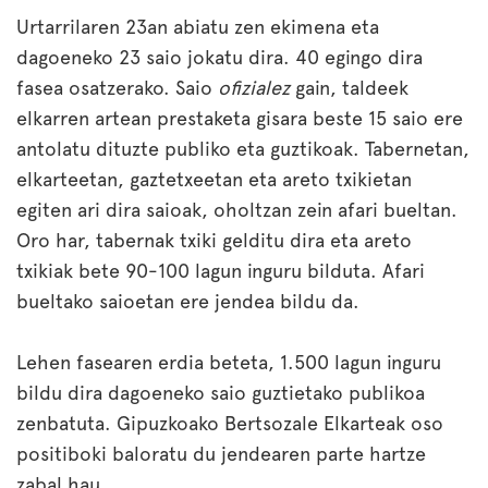
Urtarrilaren 23an abiatu zen ekimena eta
dagoeneko 23 saio jokatu dira. 40 egingo dira
fasea osatzerako. Saio
ofizialez
gain, taldeek
elkarren artean prestaketa gisara beste 15 saio ere
antolatu dituzte publiko eta guztikoak. Tabernetan,
elkarteetan, gaztetxeetan eta areto txikietan
egiten ari dira saioak, oholtzan zein afari bueltan.
Oro har, tabernak txiki gelditu dira eta areto
txikiak bete 90-100 lagun inguru bilduta. Afari
bueltako saioetan ere jendea bildu da.
Lehen fasearen erdia beteta, 1.500 lagun inguru
bildu dira dagoeneko saio guztietako publikoa
zenbatuta. Gipuzkoako Bertsozale Elkarteak oso
positiboki baloratu du jendearen parte hartze
zabal hau.