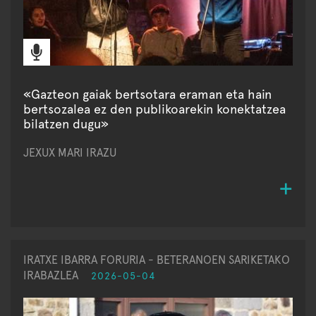
«Gazteon gaiak bertsotara eraman eta hain
bertsozalea ez den publikoarekin konektatzea
bilatzen dugu»
JEXUX MARI IRAZU
IRATXE IBARRA FORURIA - BETERANOEN SARIKETAKO
IRABAZLEA
2026-05-04