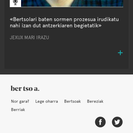
«Bertsolari baten sormen prozesua irudikatu
nahi izan dut antzerkiaren begietatik»
JEXUX MARI IRAZU
Nor gara?
Lege oharra
Bertsoak
Bereziak
Berriak