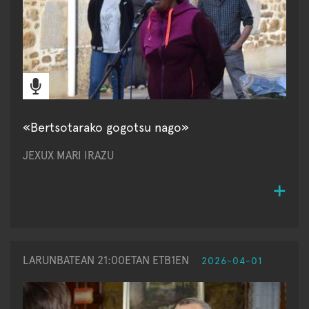
«Bertsotarako gogotsu nago»
JEXUX MARI IRAZU
LARUNBATEAN 21:00ETAN ETB1EN
2026-04-01