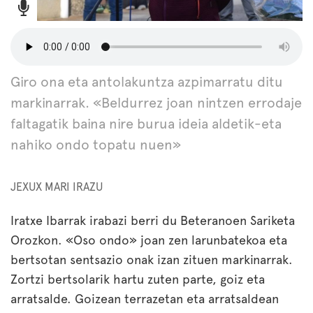
Giro ona eta antolakuntza azpimarratu ditu
markinarrak. «Beldurrez joan nintzen errodaje
faltagatik baina nire burua ideia aldetik-eta
nahiko ondo topatu nuen»
JEXUX MARI IRAZU
Iratxe Ibarrak irabazi berri du Beteranoen Sariketa
Orozkon. «Oso ondo» joan zen larunbatekoa eta
bertsotan sentsazio onak izan zituen markinarrak.
Zortzi bertsolarik hartu zuten parte, goiz eta
arratsalde. Goizean terrazetan eta arratsaldean