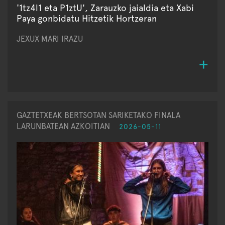
'1tz4l1 eta P1ztU', Zarauzko jaialdia eta Xabi
Paya gonbidatu Hitzetik Hortzeran
JEXUX MARI IRAZU
GAZTETXEAK BERTSOTAN SARIKETAKO FINALA
LARUNBATEAN AZKOITIAN
2026-05-11