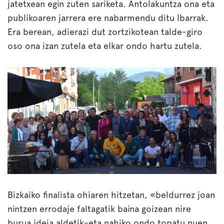
jatetxean egin zuten sariketa. Antolakuntza ona eta
publikoaren jarrera ere nabarmendu ditu Ibarrak.
Era berean, adierazi dut zortzikotean talde-giro
oso ona izan zutela eta elkar ondo hartu zutela.
Bizkaiko finalista ohiaren hitzetan, «beldurrez joan
nintzen errodaje faltagatik baina goizean nire
burua ideia aldetik-eta nahiko ondo topatu nuen,