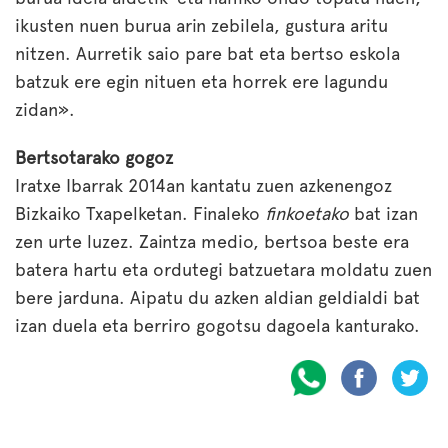
ikusten nuen burua arin zebilela, gustura aritu
nitzen. Aurretik saio pare bat eta bertso eskola
batzuk ere egin nituen eta horrek ere lagundu
zidan».
Bertsotarako gogoz
Iratxe Ibarrak 2014an kantatu zuen azkenengoz
Bizkaiko Txapelketan. Finaleko
finkoetako
bat izan
zen urte luzez. Zaintza medio, bertsoa beste era
batera hartu eta ordutegi batzuetara moldatu zuen
bere jarduna. Aipatu du azken aldian geldialdi bat
izan duela eta berriro gogotsu dagoela kanturako.