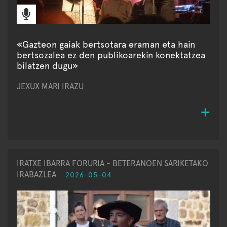
«Gazteon gaiak bertsotara eraman eta hain
bertsozalea ez den publikoarekin konektatzea
bilatzen dugu»
JEXUX MARI IRAZU
IRATXE IBARRA FORURIA - BETERANOEN SARIKETAKO
IRABAZLEA
2026-05-04