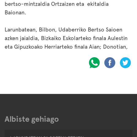
bertso-mintzaldia Ortzaizen eta
ekitaldia
Baionan.
Larunbatean, Bilbon, Udaberriko Bertso Saioen
azken jaialdia, Bizkaiko Eskolarteko finala Aulestin
eta Gipuzkoako Herriarteko finala Aian; Donotian,
Albiste gehiago