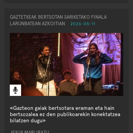
GAZTETXEAK BERTSOTAN SARIKETAKO FINALA
LARUNBATEAN AZKOITIAN
2026-05-11
«Gazteon gaiak bertsotara eraman eta hain
bertsozalea ez den publikoarekin konektatzea
bilatzen dugu»
JEXUX MARI IRAZU