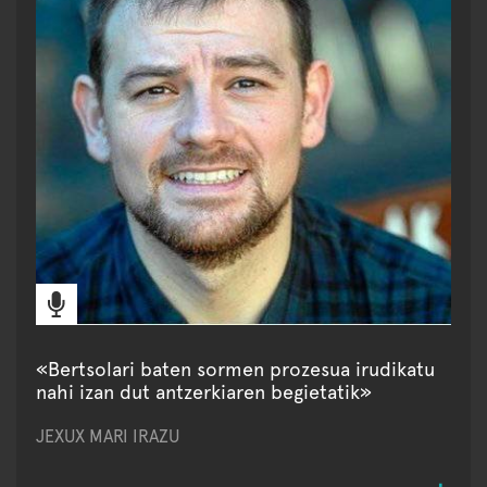
«Bertsolari baten sormen prozesua irudikatu
nahi izan dut antzerkiaren begietatik»
JEXUX MARI IRAZU