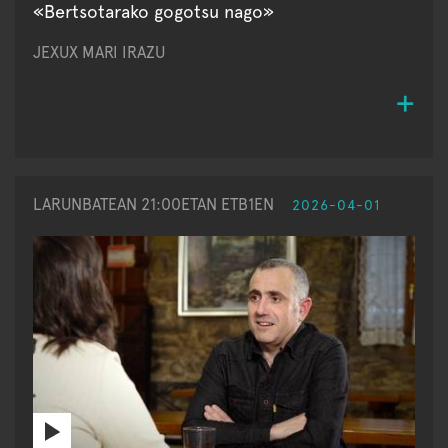
«Bertsotarako gogotsu nago»
JEXUX MARI IRAZU
LARUNBATEAN 21:00ETAN ETB1EN
2026-04-01