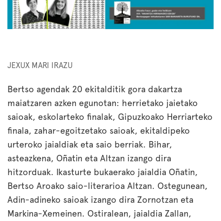
JEXUX MARI IRAZU
Bertso agendak 20 ekitalditik gora dakartza
maiatzaren azken egunotan: herrietako jaietako
saioak, eskolarteko finalak, Gipuzkoako Herriarteko
finala, zahar-egoitzetako saioak, ekitaldipeko
urteroko jaialdiak eta saio berriak. Bihar,
asteazkena, Oñatin eta Altzan izango dira
hitzorduak. Ikasturte bukaerako jaialdia Oñatin,
Bertso Aroako saio-literarioa Altzan. Ostegunean,
Adin-adineko saioak izango dira Zornotzan eta
Markina-Xemeinen. Ostiralean, jaialdia Zallan,