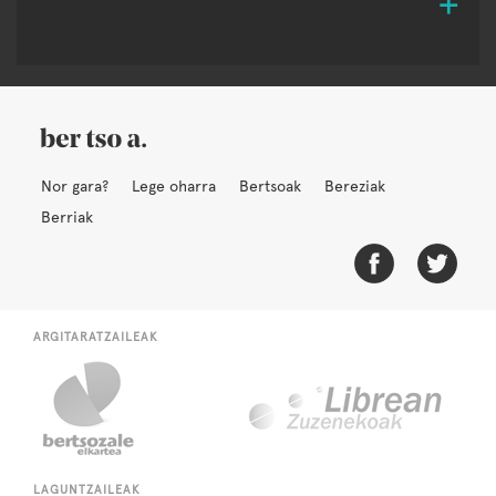
Nor gara?
Lege oharra
Bertsoak
Bereziak
Berriak
ARGITARATZAILEAK
LAGUNTZAILEAK