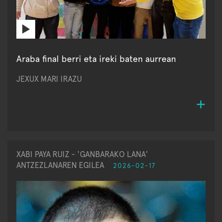
Araba final berri eta ireki baten aurrean
JEXUX MARI IRAZU
XABI PAYA RUIZ - 'GANBARAKO LANA'
ANTZEZLANAREN EGILEA
2026-02-17