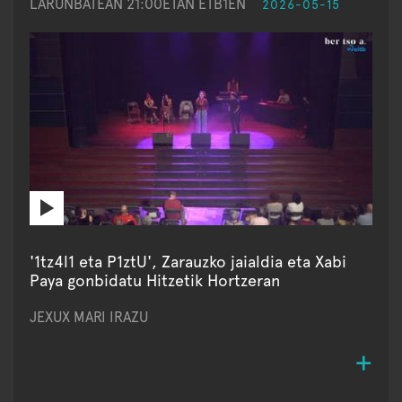
LARUNBATEAN 21:00ETAN ETB1EN
2026-05-15
'1tz4l1 eta P1ztU', Zarauzko jaialdia eta Xabi
Paya gonbidatu Hitzetik Hortzeran
JEXUX MARI IRAZU