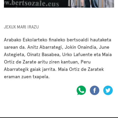
JEXUX MARI IRAZU
Arabako Eskolarteko finaleko bertsoaldi hautaketa
sarean da. Anitz Abarrategi, Jokin Onaindia, June
Astegieta, Oinatz Basabea, Urko Lafuente eta Maia
Ortiz de Zarate aritu ziren kantuan, Peru
Abarrategik gaiak jarrita. Maia Ortiz de Zaratek
eraman zuen txapela.