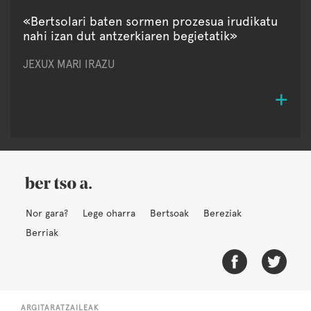
«Bertsolari baten sormen prozesua irudikatu
nahi izan dut antzerkiaren begietatik»
JEXUX MARI IRAZU
Nor gara?
Lege oharra
Bertsoak
Bereziak
Berriak
ARGITARATZAILEAK