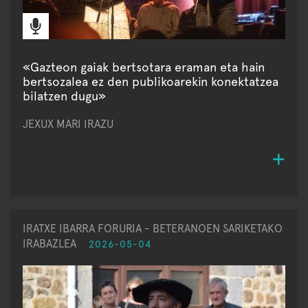
«Gazteon gaiak bertsotara eraman eta hain
bertsozalea ez den publikoarekin konektatzea
bilatzen dugu»
JEXUX MARI IRAZU
IRATXE IBARRA FORURIA - BETERANOEN SARIKETAKO
IRABAZLEA
2026-05-04