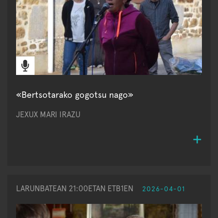
«Bertsotarako gogotsu nago»
JEXUX MARI IRAZU
LARUNBATEAN 21:00ETAN ETB1EN
2026-04-01