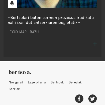
«Bertsolari baten sormen prozesua irudikatu
nahi izan dut antzerkiaren begietatik»
JEXUX MARI IRAZU
Nor gara?
Lege oharra
Bertsoak
Bereziak
Berriak