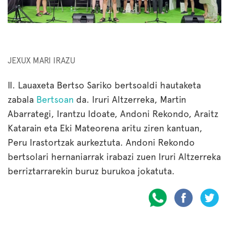
JEXUX MARI IRAZU
II. Lauaxeta Bertso Sariko bertsoaldi hautaketa
zabala
Bertsoan
da. Iruri Altzerreka, Martin
Abarrategi, Irantzu Idoate, Andoni Rekondo, Araitz
Katarain eta Eki Mateorena aritu ziren kantuan,
Peru Irastortzak aurkeztuta. Andoni Rekondo
bertsolari hernaniarrak irabazi zuen Iruri Altzerreka
berriztarrarekin buruz burukoa jokatuta.