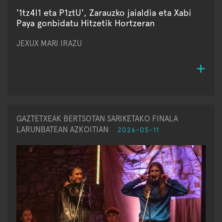
'1tz4l1 eta P1ztU', Zarauzko jaialdia eta Xabi
Paya gonbidatu Hitzetik Hortzeran
JEXUX MARI IRAZU
GAZTETXEAK BERTSOTAN SARIKETAKO FINALA
LARUNBATEAN AZKOITIAN
2026-05-11