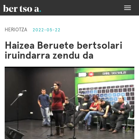
Togg
navi
HERIOTZA
2022-05-22
Haizea Beruete bertsolari
iruindarra zendu da