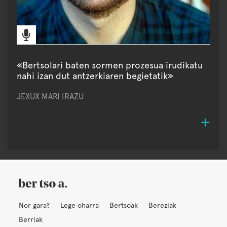
«Bertsolari baten sormen prozesua irudikatu
nahi izan dut antzerkiaren begietatik»
JEXUX MARI IRAZU
Nor gara?
Lege oharra
Bertsoak
Bereziak
Berriak