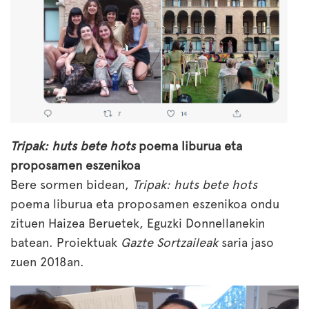
Tripak: huts bete hots
poema liburua eta
proposamen eszenikoa
Bere sormen bidean,
Tripak:
huts bete hots
poema liburua eta
proposamen eszenikoa ondu
zituen Haizea Beruetek, Eguzki Donnellanekin
batean. Proiektuak
Gazte Sortzaileak
saria jaso
zuen 2018an.