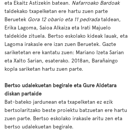
eta Ekaitz Astizekin batean.
Nafarroako Bardoak
taldekako txapelketan ere hartu zuen parte
Beruetek
Gora 12 obario eta 11 pedrada
taldean,
Erika Lagoma, Saioa Alkaiza eta Irati Majuelo
taldekide zituela. Bertso eskolako kideak lauak, eta
Lagoma irakasle ere izan zuen Beruetek. Gazte
sariketetan ere kantatu zuen: Mariano Izeta Sarian
eta Xalto Sarian, esaterako. 2018an, Barañaingo
kopla sariketan hartu zuen parte.
Bertso udalekuetan begirale eta Gure Aldetara
diskan partaide
Bat-bateko jardunean eta txapelketan ez ezik
bertsolaritzako beste proiektu batzuetan ere hartu
zuen parte. Bertso eskolako irakasle aritu zen eta
bertso udalekuetan begirale.