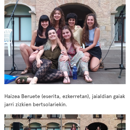
Haizea Beruete (eserita, ezkerretan), jaialdian gaiak
jarri zizkien bertsolariekin.