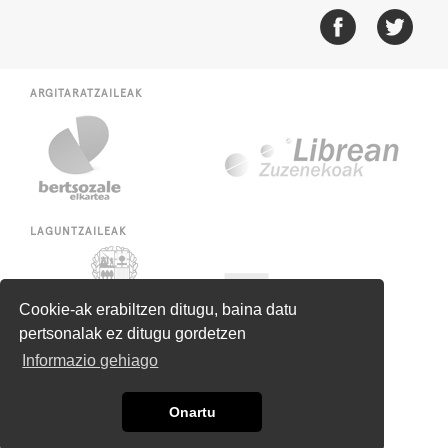
ARGITARATZAILEAK
LAGUNTZAILEAK
Cookie-ak erabiltzen ditugu, baina datu
pertsonalak ez ditugu gordetzen
Informazio gehiago
Onartu