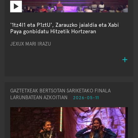
'1tz4l1 eta P1ztU', Zarauzko jaialdia eta Xabi
Paya gonbidatu Hitzetik Hortzeran
JEXUX MARI IRAZU
GAZTETXEAK BERTSOTAN SARIKETAKO FINALA
LARUNBATEAN AZKOITIAN
2026-05-11