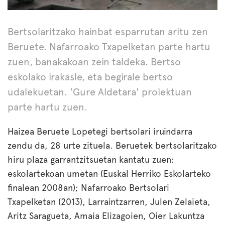
Bertsolaritzako hainbat esparrutan aritu zen
Beruete. Nafarroako Txapelketan parte hartu
zuen, banakakoan zein taldeka. Bertso
eskolako irakasle, eta begirale bertso
udalekuetan. 'Gure Aldetara' proiektuan
parte hartu zuen.
Haizea Beruete Lopetegi bertsolari iruindarra
zendu da, 28 urte zituela. Beruetek bertsolaritzako
hiru plaza garrantzitsuetan kantatu zuen:
eskolartekoan umetan (Euskal Herriko Eskolarteko
finalean 2008an); Nafarroako Bertsolari
Txapelketan (2013), Larraintzarren, Julen Zelaieta,
Aritz Saragueta, Amaia Elizagoien, Oier Lakuntza