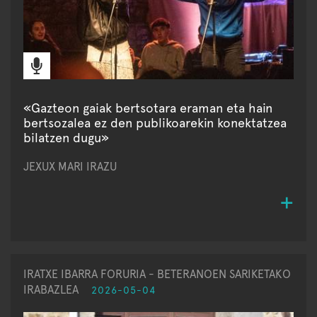
«Gazteon gaiak bertsotara eraman eta hain
bertsozalea ez den publikoarekin konektatzea
bilatzen dugu»
JEXUX MARI IRAZU
IRATXE IBARRA FORURIA - BETERANOEN SARIKETAKO
IRABAZLEA
2026-05-04