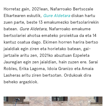
Horretaz gain, 2021ean, Nafarroako Bertsozale
Elkartearen eskutik,
Gure Aldetara
diskan hartu
zuen parte, beste 13 emakumezko bertsolarirekin
batean.
Gure Aldetara
, Nafarroako emakume
bertsolariei ahotsa emateko proiektua da eta 14
kantuz osatua dago. Ekimen horren harira bertso
jaialdiak egin ziren eta horietako batean, gai-
jartzaile aritu zen, 2021ko abuztuan Ezpeleta
Jauregian egin zen jaialdian, hain zuzen ere. Sarai
Robles, Erika Lagoma, Idoia Granizo eta Amaia
Lasheras aritu ziren bertsotan. Ordukoak dira
beheko argazkiok.