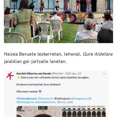
Haizea Beruete (ezkerretan, lehena),
Gure Aldetara
jaialdian gai-jartzaile lanetan.