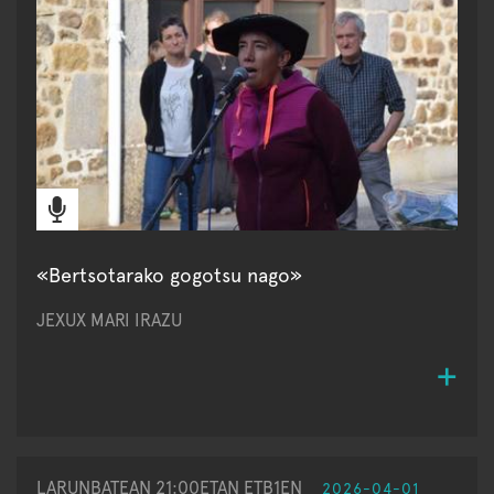
«Bertsotarako gogotsu nago»
JEXUX MARI IRAZU
LARUNBATEAN 21:00ETAN ETB1EN
2026-04-01