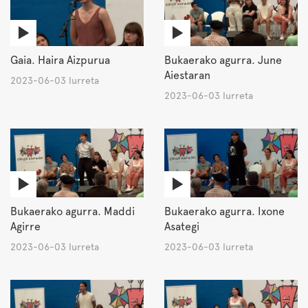
Gaia. Haira Aizpurua
Bukaerako agurra. June
Aiestaran
2023-06-03 Iurreta
2023-06-03 Iurreta
Bukaerako agurra. Maddi
Bukaerako agurra. Ixone
Agirre
Asategi
2023-06-03 Iurreta
2023-06-03 Iurreta