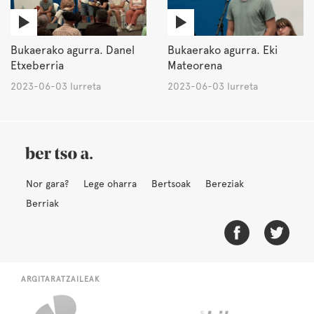
Bukaerako agurra. Danel
Bukaerako agurra. Eki
Etxeberria
Mateorena
2023-06-03 Iurreta
2023-06-03 Iurreta
Nor gara?
Lege oharra
Bertsoak
Bereziak
Berriak
ARGITARATZAILEAK