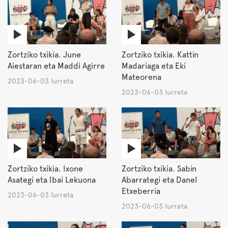
Zortziko txikia. June
Zortziko txikia. Kattin
Aiestaran eta Maddi Agirre
Madariaga eta Eki
Mateorena
2023-06-03 Iurreta
2023-06-03 Iurreta
Zortziko txikia. Ixone
Zortziko txikia. Sabin
Asategi eta Ibai Lekuona
Abarrategi eta Danel
Etxeberria
2023-06-03 Iurreta
2023-06-03 Iurreta