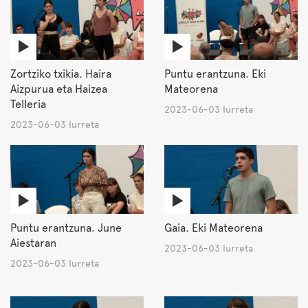
Zortziko txikia. Haira
Puntu erantzuna. Eki
Aizpurua eta Haizea
Mateorena
Telleria
2023-06-03 Iurreta
2023-06-03 Iurreta
Puntu erantzuna. June
Gaia. Eki Mateorena
Aiestaran
2023-06-03 Iurreta
2023-06-03 Iurreta