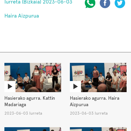
Iurreta (Bizkaia) 2023-06-03
Haira Aizpurua
Hasierako agurra. Kattin
Hasierako agurra. Haira
Madariaga
Aizpurua
2023-06-03 Iurreta
2023-06-03 Iurreta