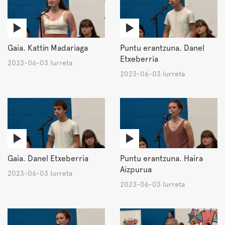
Gaia. Kattin Madariaga
Puntu erantzuna. Danel
Etxeberria
2023-06-03 Iurreta
2023-06-03 Iurreta
Gaia. Danel Etxeberria
Puntu erantzuna. Haira
Aizpurua
2023-06-03 Iurreta
2023-06-03 Iurreta