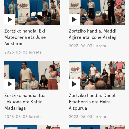
Zortziko handia. Eki
Zortziko handia. Maddi
Mateorena eta June
Agirre eta Ixone Asategi
Aiestaran
2023-06-03 Iurreta
2023-06-03 Iurreta
Zortziko handia. Ibai
Zortziko handia. Danel
Lekuona eta Kattin
Etxeberria eta Haira
Madariaga
Aizpurua
2023-06-03 Iurreta
2023-06-03 Iurreta