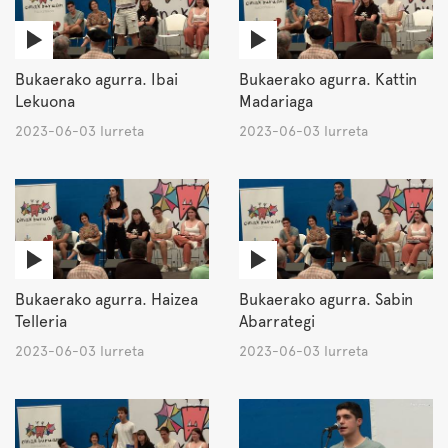
Bukaerako agurra. Ibai
Bukaerako agurra. Kattin
Lekuona
Madariaga
2023-06-03 Iurreta
2023-06-03 Iurreta
Bukaerako agurra. Haizea
Bukaerako agurra. Sabin
Telleria
Abarrategi
2023-06-03 Iurreta
2023-06-03 Iurreta