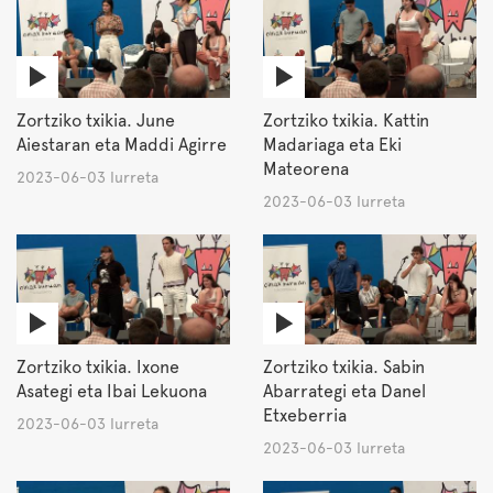
Zortziko txikia. June
Zortziko txikia. Kattin
Aiestaran eta Maddi Agirre
Madariaga eta Eki
Mateorena
2023-06-03 Iurreta
2023-06-03 Iurreta
Zortziko txikia. Ixone
Zortziko txikia. Sabin
Asategi eta Ibai Lekuona
Abarrategi eta Danel
Etxeberria
2023-06-03 Iurreta
2023-06-03 Iurreta