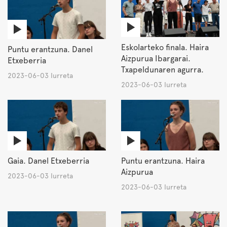
Eskolarteko finala. Haira
Puntu erantzuna. Danel
Aizpurua Ibargarai.
Etxeberria
Txapeldunaren agurra.
2023-06-03 Iurreta
2023-06-03 Iurreta
Gaia. Danel Etxeberria
Puntu erantzuna. Haira
Aizpurua
2023-06-03 Iurreta
2023-06-03 Iurreta