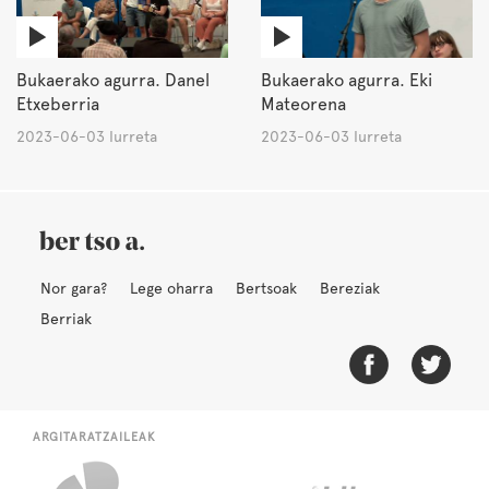
Bukaerako agurra. Danel
Bukaerako agurra. Eki
Etxeberria
Mateorena
2023-06-03 Iurreta
2023-06-03 Iurreta
Nor gara?
Lege oharra
Bertsoak
Bereziak
Berriak
ARGITARATZAILEAK