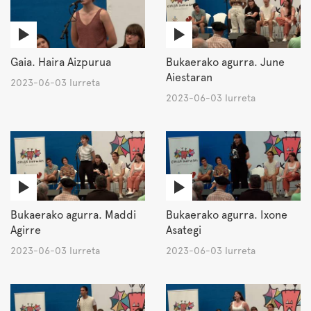
Gaia. Haira Aizpurua
Bukaerako agurra. June
Aiestaran
2023-06-03 Iurreta
2023-06-03 Iurreta
Bukaerako agurra. Maddi
Bukaerako agurra. Ixone
Agirre
Asategi
2023-06-03 Iurreta
2023-06-03 Iurreta