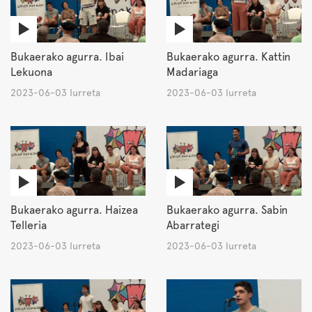
Bukaerako agurra. Ibai
Bukaerako agurra. Kattin
Lekuona
Madariaga
2023-06-03 Iurreta
2023-06-03 Iurreta
Bukaerako agurra. Haizea
Bukaerako agurra. Sabin
Telleria
Abarrategi
2023-06-03 Iurreta
2023-06-03 Iurreta