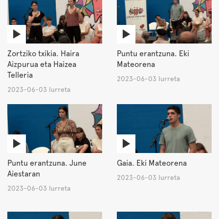
Zortziko txikia. Haira
Puntu erantzuna. Eki
Aizpurua eta Haizea
Mateorena
Telleria
2023-06-03 Iurreta
2023-06-03 Iurreta
Puntu erantzuna. June
Gaia. Eki Mateorena
Aiestaran
2023-06-03 Iurreta
2023-06-03 Iurreta