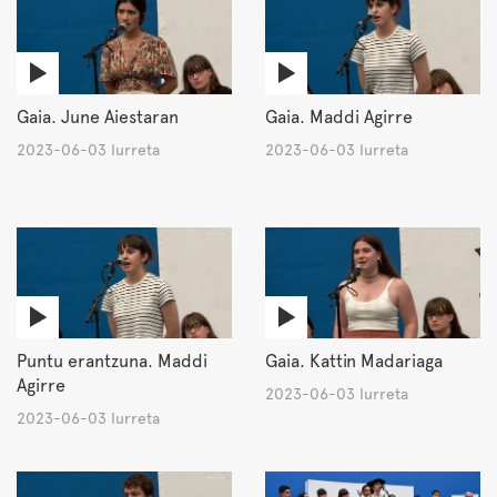
Gaia. June Aiestaran
Gaia. Maddi Agirre
2023-06-03 Iurreta
2023-06-03 Iurreta
Puntu erantzuna. Maddi
Gaia. Kattin Madariaga
Agirre
2023-06-03 Iurreta
2023-06-03 Iurreta