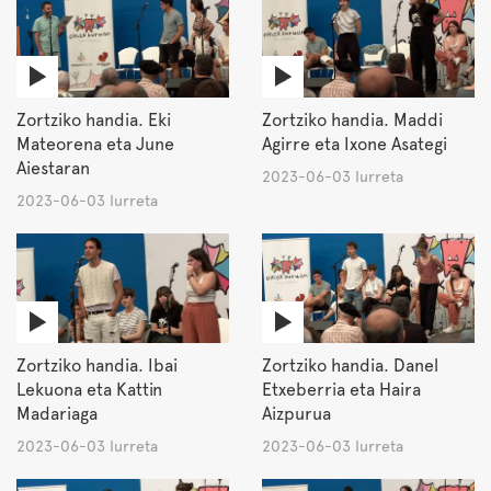
Zortziko handia. Eki
Zortziko handia. Maddi
Mateorena eta June
Agirre eta Ixone Asategi
Aiestaran
2023-06-03 Iurreta
2023-06-03 Iurreta
Zortziko handia. Ibai
Zortziko handia. Danel
Lekuona eta Kattin
Etxeberria eta Haira
Madariaga
Aizpurua
2023-06-03 Iurreta
2023-06-03 Iurreta