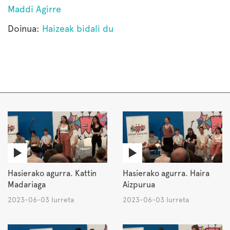
Maddi Agirre
Doinua:
Haizeak bidali du
Hasierako agurra. Kattin
Hasierako agurra. Haira
Madariaga
Aizpurua
2023-06-03 Iurreta
2023-06-03 Iurreta