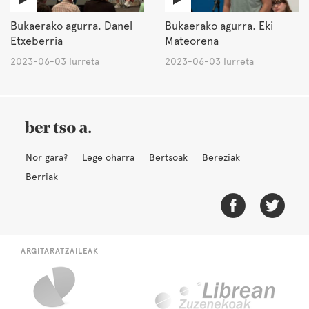
Bukaerako agurra. Danel
Bukaerako agurra. Eki
Etxeberria
Mateorena
2023-06-03 Iurreta
2023-06-03 Iurreta
Nor gara?
Lege oharra
Bertsoak
Bereziak
Berriak
ARGITARATZAILEAK