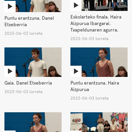
Eskolarteko finala. Haira
Puntu erantzuna. Danel
Aizpurua Ibargarai.
Etxeberria
Txapeldunaren agurra.
2023-06-03 Iurreta
2023-06-03 Iurreta
Gaia. Danel Etxeberria
Puntu erantzuna. Haira
Aizpurua
2023-06-03 Iurreta
2023-06-03 Iurreta