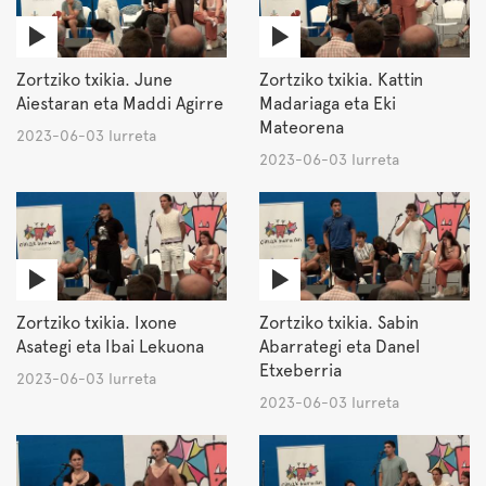
Zortziko txikia. June
Zortziko txikia. Kattin
Aiestaran eta Maddi Agirre
Madariaga eta Eki
Mateorena
2023-06-03 Iurreta
2023-06-03 Iurreta
Zortziko txikia. Ixone
Zortziko txikia. Sabin
Asategi eta Ibai Lekuona
Abarrategi eta Danel
Etxeberria
2023-06-03 Iurreta
2023-06-03 Iurreta