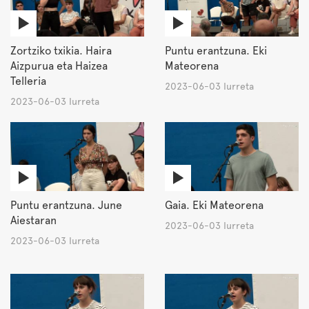
Zortziko txikia. Haira
Puntu erantzuna. Eki
Aizpurua eta Haizea
Mateorena
Telleria
2023-06-03 Iurreta
2023-06-03 Iurreta
Puntu erantzuna. June
Gaia. Eki Mateorena
Aiestaran
2023-06-03 Iurreta
2023-06-03 Iurreta