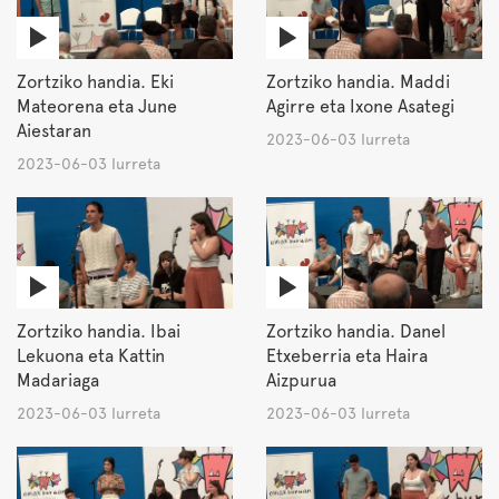
Zortziko handia. Eki
Zortziko handia. Maddi
Mateorena eta June
Agirre eta Ixone Asategi
Aiestaran
2023-06-03 Iurreta
2023-06-03 Iurreta
Zortziko handia. Ibai
Zortziko handia. Danel
Lekuona eta Kattin
Etxeberria eta Haira
Madariaga
Aizpurua
2023-06-03 Iurreta
2023-06-03 Iurreta