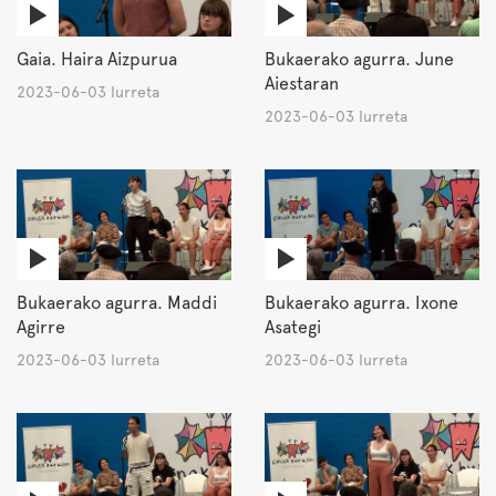
Gaia. Haira Aizpurua
Bukaerako agurra. June
Aiestaran
2023-06-03 Iurreta
2023-06-03 Iurreta
Bukaerako agurra. Maddi
Bukaerako agurra. Ixone
Agirre
Asategi
2023-06-03 Iurreta
2023-06-03 Iurreta