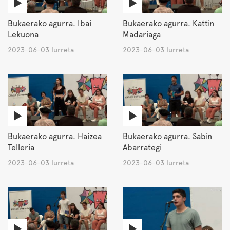
Bukaerako agurra. Ibai
Bukaerako agurra. Kattin
Lekuona
Madariaga
2023-06-03 Iurreta
2023-06-03 Iurreta
Bukaerako agurra. Haizea
Bukaerako agurra. Sabin
Telleria
Abarrategi
2023-06-03 Iurreta
2023-06-03 Iurreta