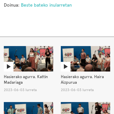
Doinua:
Beste bateko inularretan
Hasierako agurra. Kattin
Hasierako agurra. Haira
Madariaga
Aizpurua
2023-06-03 Iurreta
2023-06-03 Iurreta