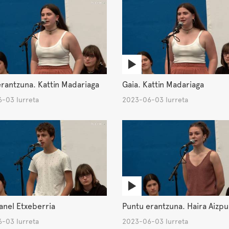
rantzuna. Kattin Madariaga
Gaia. Kattin Madariaga
-03 Iurreta
2023-06-03 Iurreta
anel Etxeberria
Puntu erantzuna. Haira Aizp
-03 Iurreta
2023-06-03 Iurreta