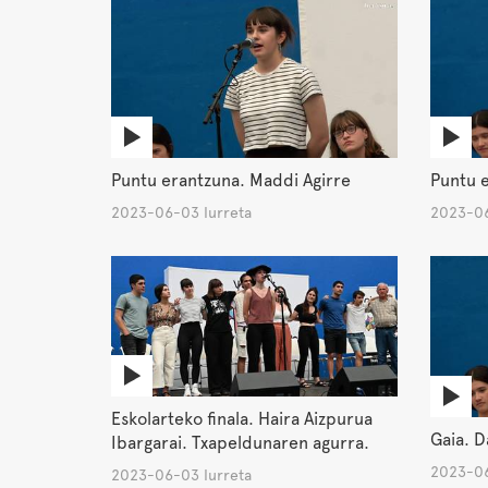
Puntu erantzuna. Maddi Agirre
Puntu e
2023-06-03 Iurreta
2023-06
Eskolarteko finala. Haira Aizpurua
Gaia. D
Ibargarai. Txapeldunaren agurra.
2023-06
2023-06-03 Iurreta