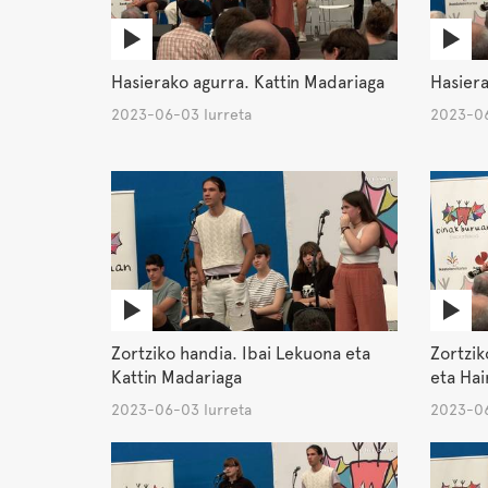
Hasierako agurra. Kattin Madariaga
Hasiera
2023-06-03 Iurreta
2023-06
Zortziko handia. Ibai Lekuona eta
Zortzik
Kattin Madariaga
eta Hai
2023-06-03 Iurreta
2023-06