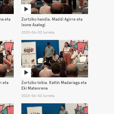
na eta
Zortziko handia. Maddi Agirre eta
Ixone Asategi
2023-06-03 Iurreta
n eta
Zortziko txikia. Kattin Madariaga eta
Eki Mateorena
2023-06-03 Iurreta