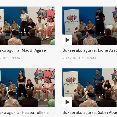
ko agurra. Maddi Agirre
Bukaerako agurra. Ixone Asat
-03 Iurreta
2023-06-03 Iurreta
ko agurra. Haizea Telleria
Bukaerako agurra. Sabin Aba