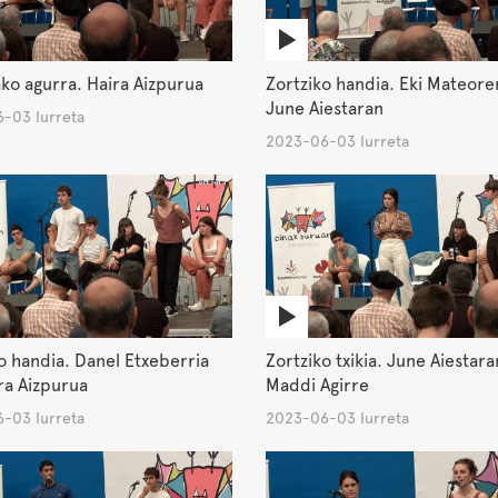
ko agurra. Haira Aizpurua
Zortziko handia. Eki Mateore
June Aiestaran
-03 Iurreta
2023-06-03 Iurreta
o handia. Danel Etxeberria
Zortziko txikia. June Aiestara
ra Aizpurua
Maddi Agirre
-03 Iurreta
2023-06-03 Iurreta