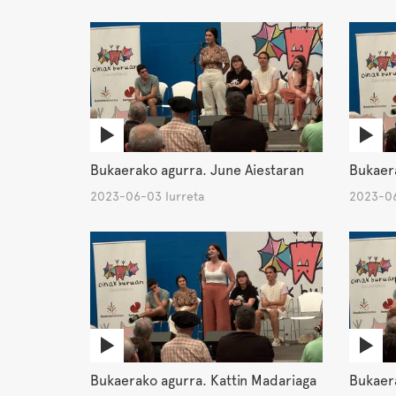
Bukaerako agurra. June Aiestaran
Bukaera
2023-06-03 Iurreta
2023-06
Bukaerako agurra. Kattin Madariaga
Bukaera