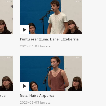
Puntu erantzuna. Danel Etxeberria
2023-06-03 Iurreta
urua
Gaia. Haira Aizpurua
2023-06-03 Iurreta