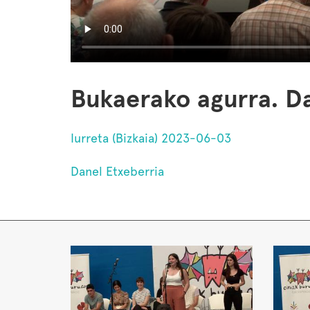
Bukaerako agurra. Da
Iurreta (Bizkaia) 2023-06-03
Danel Etxeberria