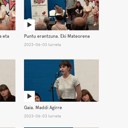
a eta
Puntu erantzuna. Eki Mateorena
2023-06-03 Iurreta
Gaia. Maddi Agirre
2023-06-03 Iurreta