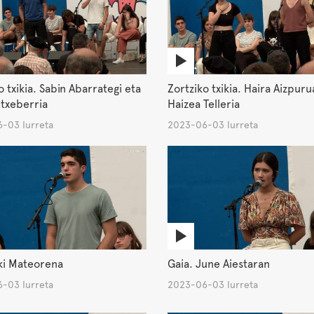
o txikia. Sabin Abarrategi eta
Zortziko txikia. Haira Aizpuru
txeberria
Haizea Telleria
-03 Iurreta
2023-06-03 Iurreta
ki Mateorena
Gaia. June Aiestaran
-03 Iurreta
2023-06-03 Iurreta