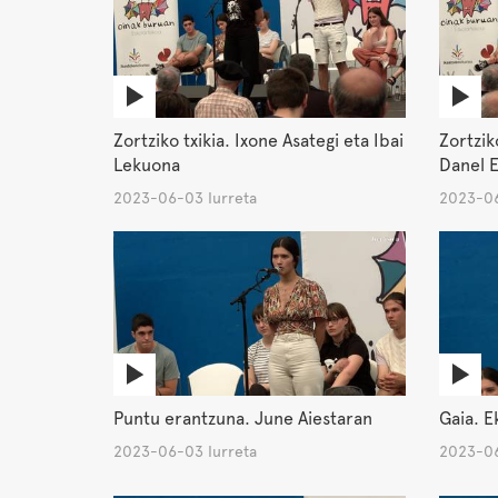
Zortziko txikia. Ixone Asategi eta Ibai
Zortzik
Lekuona
Danel E
2023-06-03 Iurreta
2023-06
Puntu erantzuna. June Aiestaran
Gaia. E
2023-06-03 Iurreta
2023-06