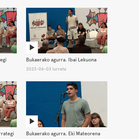
egi
Bukaerako agurra. Ibai Lekuona
2023-06-03 Iurreta
rrategi
Bukaerako agurra. Eki Mateorena