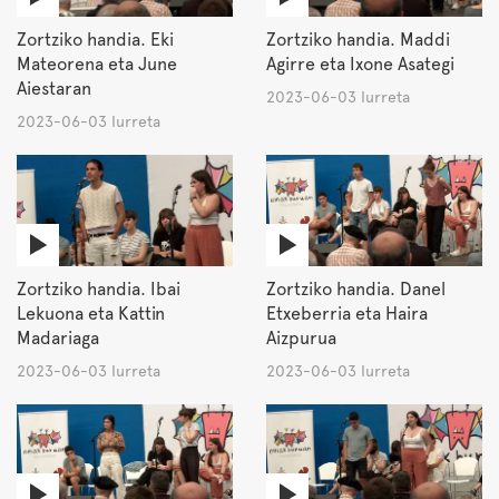
Zortziko handia. Eki
Zortziko handia. Maddi
Mateorena eta June
Agirre eta Ixone Asategi
Aiestaran
2023-06-03 Iurreta
2023-06-03 Iurreta
Zortziko handia. Ibai
Zortziko handia. Danel
Lekuona eta Kattin
Etxeberria eta Haira
Madariaga
Aizpurua
2023-06-03 Iurreta
2023-06-03 Iurreta