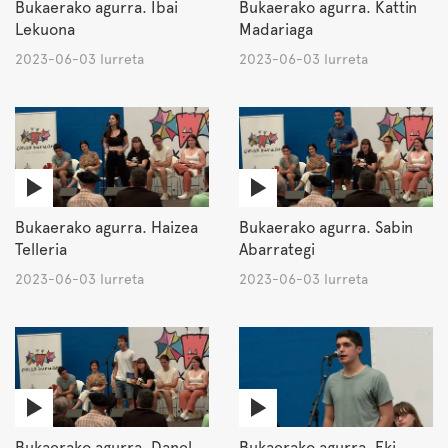
Bukaerako agurra. Ibai
Bukaerako agurra. Kattin
Lekuona
Madariaga
2023-06-03 Iurreta
2023-06-03 Iurreta
Bukaerako agurra. Haizea
Bukaerako agurra. Sabin
Telleria
Abarrategi
2023-06-03 Iurreta
2023-06-03 Iurreta
Bukaerako agurra. Danel
Bukaerako agurra. Eki