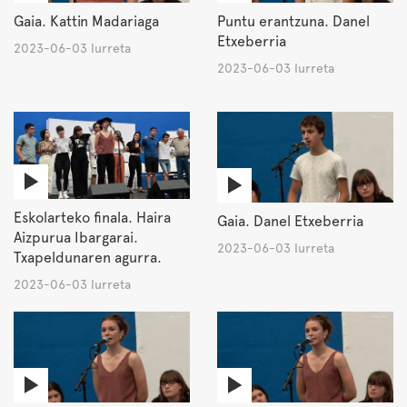
Gaia. Kattin Madariaga
Puntu erantzuna. Danel
Etxeberria
2023-06-03 Iurreta
2023-06-03 Iurreta
Eskolarteko finala. Haira
Gaia. Danel Etxeberria
Aizpurua Ibargarai.
2023-06-03 Iurreta
Txapeldunaren agurra.
2023-06-03 Iurreta