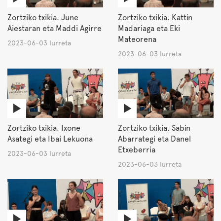
Zortziko txikia. June
Zortziko txikia. Kattin
Aiestaran eta Maddi Agirre
Madariaga eta Eki
Mateorena
2023-06-03 Iurreta
2023-06-03 Iurreta
Zortziko txikia. Ixone
Zortziko txikia. Sabin
Asategi eta Ibai Lekuona
Abarrategi eta Danel
Etxeberria
2023-06-03 Iurreta
2023-06-03 Iurreta