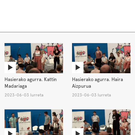
Hasierako agurra. Kattin
Hasierako agurra. Haira
Madariaga
Aizpurua
2023-06-03 Iurreta
2023-06-03 Iurreta