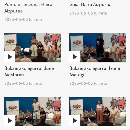
Puntu erantzuna. Haira
Gaia. Haira Aizpurua
Aizpurua
2023-06-03 Iurreta
2023-06-03 Iurreta
Bukaerako agurra. June
Bukaerako agurra. Ixone
Aiestaran
Asategi
2023-06-03 Iurreta
2023-06-03 Iurreta