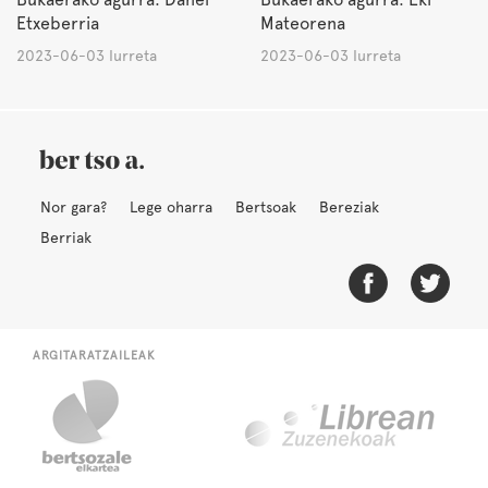
Etxeberria
Mateorena
2023-06-03 Iurreta
2023-06-03 Iurreta
Nor gara?
Lege oharra
Bertsoak
Bereziak
Berriak
ARGITARATZAILEAK