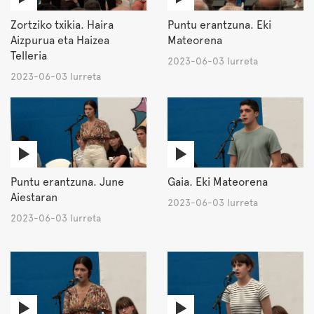
Zortziko txikia. Haira
Puntu erantzuna. Eki
Aizpurua eta Haizea
Mateorena
Telleria
2023-06-03 Iurreta
2023-06-03 Iurreta
Puntu erantzuna. June
Gaia. Eki Mateorena
Aiestaran
2023-06-03 Iurreta
2023-06-03 Iurreta