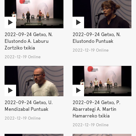
2022-09-24 Getxo, N.
2022-09-24 Getxo, N.
Elustondo A. Laburu
Elustondo Puntuak
Zortziko txikia
2022-12-19 Online
2022-12-19 Online
2022-09-24 Getxo, U.
2022-09-24 Getxo, P.
Mendizabal Puntuak
Abarrategi A. Martin
Hamarreko txikia
2022-12-19 Online
2022-12-19 Online