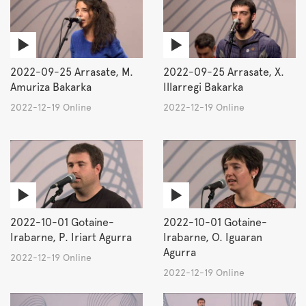
2022-09-25 Arrasate, M.
2022-09-25 Arrasate, X.
Amuriza Bakarka
Illarregi Bakarka
2022-12-19 Online
2022-12-19 Online
2022-10-01 Gotaine-
2022-10-01 Gotaine-
Irabarne, P. Iriart Agurra
Irabarne, O. Iguaran
Agurra
2022-12-19 Online
2022-12-19 Online