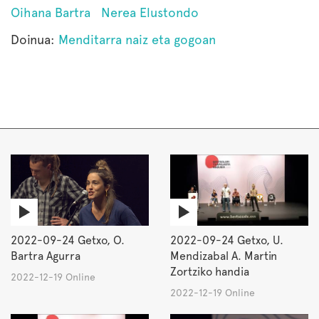
Oihana Bartra
Nerea Elustondo
Doinua:
Menditarra naiz eta gogoan
2022-09-24 Getxo, O.
2022-09-24 Getxo, U.
Bartra Agurra
Mendizabal A. Martin
Zortziko handia
2022-12-19 Online
2022-12-19 Online