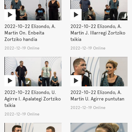
2022-10-22 Elizondo, A.
2022-10-22 Elizondo, A.
Martin On. Enbeita
Martin J. Illarregi Zortziko
Zortziko handia
txikia
2022-12-19 Online
2022-12-19 Online
2022-10-22 Elizondo, U.
2022-10-22 Elizondo, A.
Agirre I. Apalategi Zortziko
Martin U. Agirre puntutan
txikia
2022-12-19 Online
2022-12-19 Online