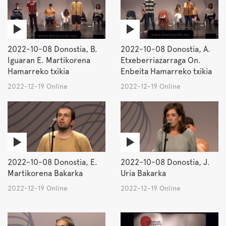
2022-10-08 Donostia, B.
2022-10-08 Donostia, A.
Iguaran E. Martikorena
Etxeberriazarraga On.
Hamarreko txikia
Enbeita Hamarreko txikia
2022-12-19 Online
2022-12-19 Online
2022-10-08 Donostia, E.
2022-10-08 Donostia, J.
Martikorena Bakarka
Uria Bakarka
2022-12-19 Online
2022-12-19 Online