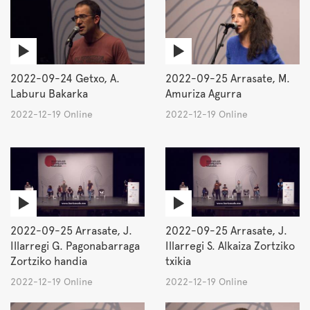
2022-09-24 Getxo, A.
2022-09-25 Arrasate, M.
Laburu Bakarka
Amuriza Agurra
2022-12-19 Online
2022-12-19 Online
2022-09-25 Arrasate, J.
2022-09-25 Arrasate, J.
Illarregi G. Pagonabarraga
Illarregi S. Alkaiza Zortziko
Zortziko handia
txikia
2022-12-19 Online
2022-12-19 Online