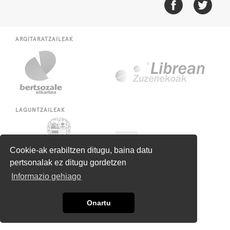
ARGITARATZAILEAK
LAGUNTZAILEAK
Cookie-ak erabiltzen ditugu, baina datu
pertsonalak ez ditugu gordetzen
Informazio gehiago
Onartu