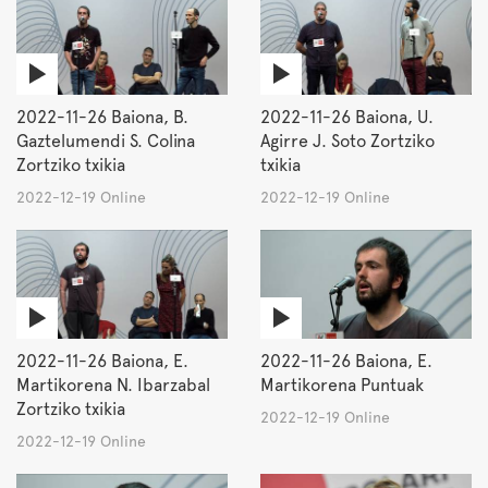
2022-11-26 Baiona, B.
2022-11-26 Baiona, U.
Gaztelumendi S. Colina
Agirre J. Soto Zortziko
Zortziko txikia
txikia
2022-12-19 Online
2022-12-19 Online
2022-11-26 Baiona, E.
2022-11-26 Baiona, E.
Martikorena N. Ibarzabal
Martikorena Puntuak
Zortziko txikia
2022-12-19 Online
2022-12-19 Online