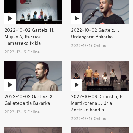
2022-10-02 Gasteiz, H.
2022-10-02 Gasteiz, I.
Mujika A, Iturrioz
Urdangarin Bakarka
Hamarreko txikia
2022-12-19 Online
2022-12-19 Online
2022-10-02 Gasteiz, X.
2022-10-08 Donostia, E.
Galletebeitia Bakarka
Martikorena J. Uria
Zortziko handia
2022-12-19 Online
2022-12-19 Online