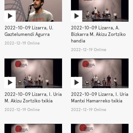
2022-10-09 Lizarra, U.
2022-10-09 Lizarra, A.
Gaztelumendi Agurra
Bizkarra M. Akizu Zortziko
handia
2022-12-19 Online
2022-12-19 Online
2022-10-09 Lizarra, I. Uria
2022-10-09 Lizarra, I. Uria
M. Akizu Zortziko txikia
Mantxi Hamarreko txikia
2022-12-19 Online
2022-12-19 Online