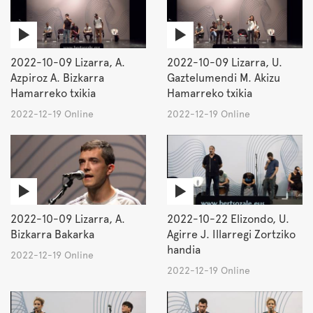
2022-10-09 Lizarra, A.
2022-10-09 Lizarra, U.
Azpiroz A. Bizkarra
Gaztelumendi M. Akizu
Hamarreko txikia
Hamarreko txikia
2022-12-19 Online
2022-12-19 Online
2022-10-09 Lizarra, A.
2022-10-22 Elizondo, U.
Bizkarra Bakarka
Agirre J. Illarregi Zortziko
handia
2022-12-19 Online
2022-12-19 Online