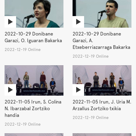
2022-10-29 Donibane
2022-10-29 Donibane
Garazi, O. Iguaran Bakarka
Garazi, A.
Etxeberriazarraga Bakarka
2022-12-19 Online
2022-12-19 Online
2022-11-05 Irun, S. Colina
2022-11-05 Irun, J. Uria M.
N. Ibarzabal Zortziko
Arzallus Zortziko txikia
handia
2022-12-19 Online
2022-12-19 Online