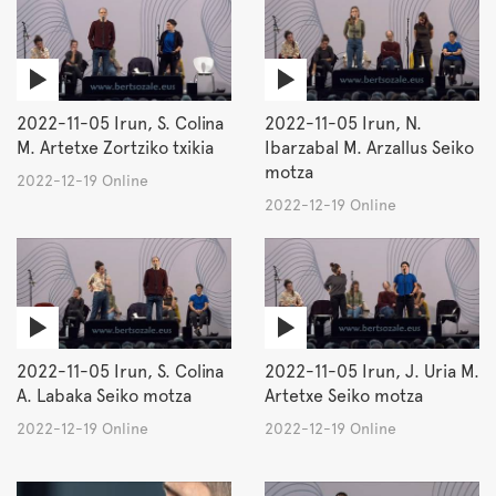
2022-11-05 Irun, S. Colina
2022-11-05 Irun, N.
M. Artetxe Zortziko txikia
Ibarzabal M. Arzallus Seiko
motza
2022-12-19 Online
2022-12-19 Online
2022-11-05 Irun, S. Colina
2022-11-05 Irun, J. Uria M.
A. Labaka Seiko motza
Artetxe Seiko motza
2022-12-19 Online
2022-12-19 Online