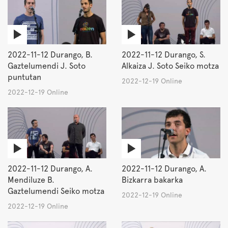
2022-11-12 Durango, B.
2022-11-12 Durango, S.
Gaztelumendi J. Soto
Alkaiza J. Soto Seiko motza
puntutan
2022-12-19 Online
2022-12-19 Online
2022-11-12 Durango, A.
2022-11-12 Durango, A.
Mendiluze B.
Bizkarra bakarka
Gaztelumendi Seiko motza
2022-12-19 Online
2022-12-19 Online