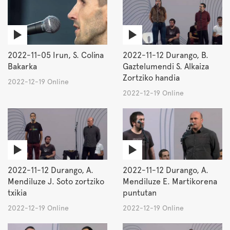
2022-11-05 Irun, S. Colina
2022-11-12 Durango, B.
Bakarka
Gaztelumendi S. Alkaiza
Zortziko handia
2022-12-19 Online
2022-12-19 Online
2022-11-12 Durango, A.
2022-11-12 Durango, A.
Mendiluze J. Soto zortziko
Mendiluze E. Martikorena
txikia
puntutan
2022-12-19 Online
2022-12-19 Online