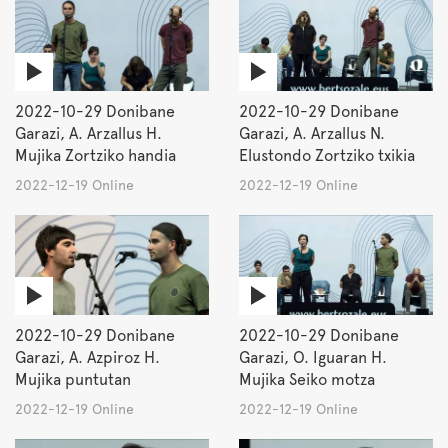
2022-10-29 Donibane
2022-10-29 Donibane
Garazi, A. Arzallus H.
Garazi, A. Arzallus N.
Mujika Zortziko handia
Elustondo Zortziko txikia
2022-12-19 Online
2022-12-19 Online
2022-10-29 Donibane
2022-10-29 Donibane
Garazi, A. Azpiroz H.
Garazi, O. Iguaran H.
Mujika puntutan
Mujika Seiko motza
2022-12-19 Online
2022-12-19 Online