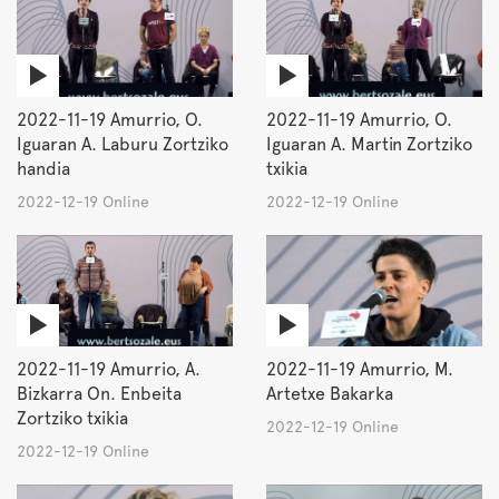
2022-11-19 Amurrio, O.
2022-11-19 Amurrio, O.
Iguaran A. Laburu Zortziko
Iguaran A. Martin Zortziko
handia
txikia
2022-12-19 Online
2022-12-19 Online
2022-11-19 Amurrio, A.
2022-11-19 Amurrio, M.
Bizkarra On. Enbeita
Artetxe Bakarka
Zortziko txikia
2022-12-19 Online
2022-12-19 Online