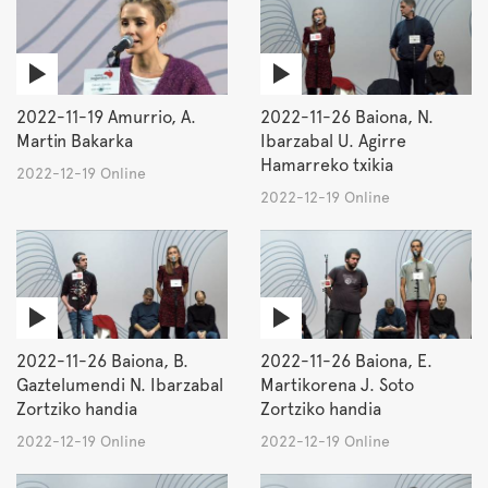
2022-11-19 Amurrio, A.
2022-11-26 Baiona, N.
Martin Bakarka
Ibarzabal U. Agirre
Hamarreko txikia
2022-12-19 Online
2022-12-19 Online
2022-11-26 Baiona, B.
2022-11-26 Baiona, E.
Gaztelumendi N. Ibarzabal
Martikorena J. Soto
Zortziko handia
Zortziko handia
2022-12-19 Online
2022-12-19 Online