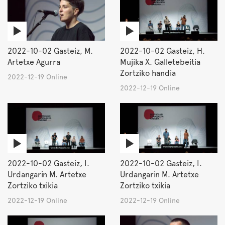
2022-10-02 Gasteiz, M.
2022-10-02 Gasteiz, H.
Artetxe Agurra
Mujika X. Galletebeitia
Zortziko handia
2022-12-19 Online
2022-12-19 Online
2022-10-02 Gasteiz, I.
2022-10-02 Gasteiz, I.
Urdangarin M. Artetxe
Urdangarin M. Artetxe
Zortziko txikia
Zortziko txikia
2022-12-19 Online
2022-12-19 Online