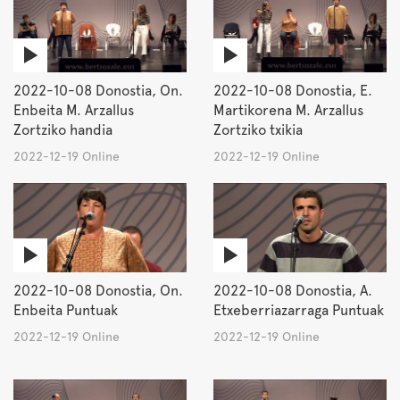
2022-10-08 Donostia, On.
2022-10-08 Donostia, E.
Enbeita M. Arzallus
Martikorena M. Arzallus
Zortziko handia
Zortziko txikia
2022-12-19 Online
2022-12-19 Online
2022-10-08 Donostia, On.
2022-10-08 Donostia, A.
Enbeita Puntuak
Etxeberriazarraga Puntuak
2022-12-19 Online
2022-12-19 Online