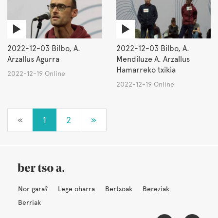
2022-12-03 Bilbo, A.
2022-12-03 Bilbo, A.
Arzallus Agurra
Mendiluze A. Arzallus
Hamarreko txikia
2022-12-19 Online
2022-12-19 Online
«
1
2
»
Nor gara?
Lege oharra
Bertsoak
Bereziak
Berriak