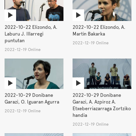
2022-10-22 Elizondo, A.
2022-10-22 Elizondo, A.
Laburu J. Illarregi
Martin Bakarka
puntutan
2022-12-19 Online
2022-12-19 Online
2022-10-29 Donibane
2022-10-29 Donibane
Garazi, O. Iguaran Agurra
Garazi, A. Azpiroz A.
Etxeberriazarraga Zortziko
2022-12-19 Online
handia
2022-12-19 Online