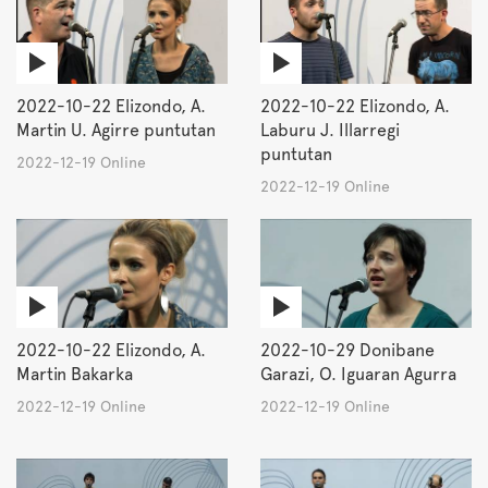
2022-10-22 Elizondo, A.
2022-10-22 Elizondo, A.
Martin U. Agirre puntutan
Laburu J. Illarregi
puntutan
2022-12-19 Online
2022-12-19 Online
2022-10-22 Elizondo, A.
2022-10-29 Donibane
Martin Bakarka
Garazi, O. Iguaran Agurra
2022-12-19 Online
2022-12-19 Online