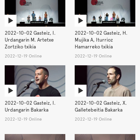
2022-10-02 Gasteiz, I.
2022-10-02 Gasteiz, H.
Urdangarin M. Artetxe
Mujika A, Iturrioz
Zortziko txikia
Hamarreko txikia
2022-12-19 Online
2022-12-19 Online
2022-10-02 Gasteiz, I.
2022-10-02 Gasteiz, X.
Urdangarin Bakarka
Galletebeitia Bakarka
2022-12-19 Online
2022-12-19 Online