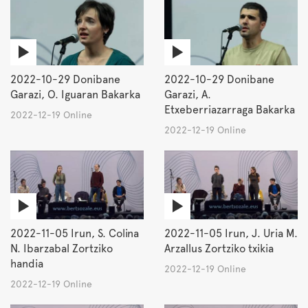
2022-10-29 Donibane
2022-10-29 Donibane
Garazi, O. Iguaran Bakarka
Garazi, A.
Etxeberriazarraga Bakarka
2022-12-19 Online
2022-12-19 Online
2022-11-05 Irun, S. Colina
2022-11-05 Irun, J. Uria M.
N. Ibarzabal Zortziko
Arzallus Zortziko txikia
handia
2022-12-19 Online
2022-12-19 Online