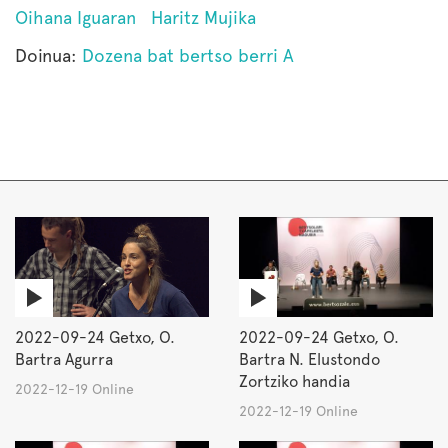
Oihana Iguaran
Haritz Mujika
Doinua:
Dozena bat bertso berri A
2022-09-24 Getxo, O.
2022-09-24 Getxo, O.
Bartra Agurra
Bartra N. Elustondo
Zortziko handia
2022-12-19 Online
2022-12-19 Online