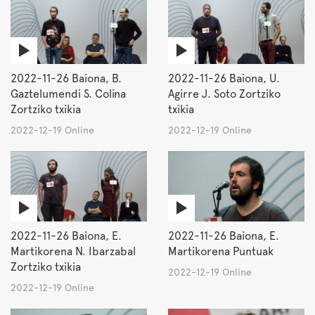
2022-11-26 Baiona, B.
2022-11-26 Baiona, U.
Gaztelumendi S. Colina
Agirre J. Soto Zortziko
Zortziko txikia
txikia
2022-12-19 Online
2022-12-19 Online
2022-11-26 Baiona, E.
2022-11-26 Baiona, E.
Martikorena N. Ibarzabal
Martikorena Puntuak
Zortziko txikia
2022-12-19 Online
2022-12-19 Online