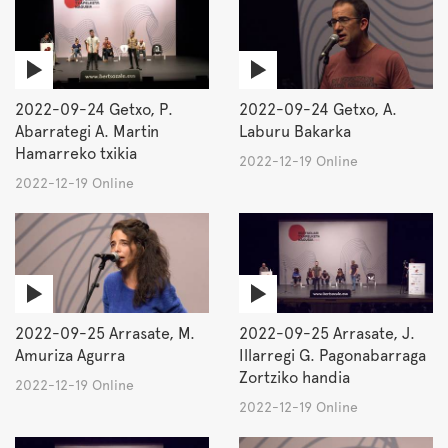
2022-09-24 Getxo, P.
2022-09-24 Getxo, A.
Abarrategi A. Martin
Laburu Bakarka
Hamarreko txikia
2022-12-19 Online
2022-12-19 Online
2022-09-25 Arrasate, M.
2022-09-25 Arrasate, J.
Amuriza Agurra
Illarregi G. Pagonabarraga
Zortziko handia
2022-12-19 Online
2022-12-19 Online