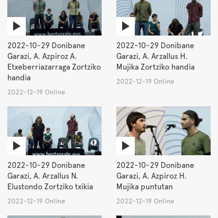
2022-10-29 Donibane
2022-10-29 Donibane
Garazi, A. Azpiroz A.
Garazi, A. Arzallus H.
Etxeberriazarraga Zortziko
Mujika Zortziko handia
handia
2022-12-19 Online
2022-12-19 Online
2022-10-29 Donibane
2022-10-29 Donibane
Garazi, A. Arzallus N.
Garazi, A. Azpiroz H.
Elustondo Zortziko txikia
Mujika puntutan
2022-12-19 Online
2022-12-19 Online