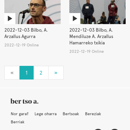
2022-12-03 Bilbo, A.
2022-12-03 Bilbo, A.
Arzallus Agurra
Mendiluze A. Arzallus
Hamarreko txikia
2022-12-19 Online
2022-12-19 Online
«
1
2
»
Nor gara?
Lege oharra
Bertsoak
Bereziak
Berriak