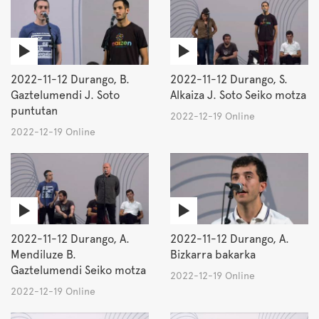
2022-11-12 Durango, B.
2022-11-12 Durango, S.
Gaztelumendi J. Soto
Alkaiza J. Soto Seiko motza
puntutan
2022-12-19 Online
2022-12-19 Online
2022-11-12 Durango, A.
2022-11-12 Durango, A.
Mendiluze B.
Bizkarra bakarka
Gaztelumendi Seiko motza
2022-12-19 Online
2022-12-19 Online