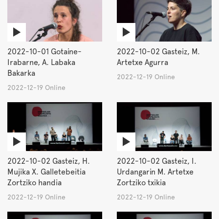
2022-10-01 Gotaine-
2022-10-02 Gasteiz, M.
Irabarne, A. Labaka
Artetxe Agurra
Bakarka
2022-12-19 Online
2022-12-19 Online
2022-10-02 Gasteiz, H.
2022-10-02 Gasteiz, I.
Mujika X. Galletebeitia
Urdangarin M. Artetxe
Zortziko handia
Zortziko txikia
2022-12-19 Online
2022-12-19 Online