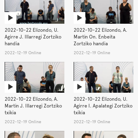
2022-10-22 Elizondo, U.
2022-10-22 Elizondo, A.
Agirre J. Illarregi Zortziko
Martin On. Enbeita
handia
Zortziko handia
2022-12-19 Online
2022-12-19 Online
2022-10-22 Elizondo, A.
2022-10-22 Elizondo, U.
Martin J. Illarregi Zortziko
Agirre I. Apalategi Zortziko
txikia
txikia
2022-12-19 Online
2022-12-19 Online