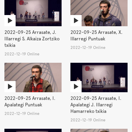
2022-09-25 Arrasate, J.
2022-09-25 Arrasate, X.
Illarregi S. Alkaiza Zortziko
Illarregi Puntuak
txikia
2022-12-19 Online
2022-12-19 Online
2022-09-25 Arrasate, I.
2022-09-25 Arrasate, I.
Apalategi Puntuak
Apalategi J. Illarregi
Hamarreko txikia
2022-12-19 Online
2022-12-19 Online