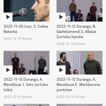
2022-11-05 Irun, S. Colina
2022-11-12 Durango, B.
Bakarka
Gaztelumendi S. Alkaiza
Zortziko handia
2022-12-19 Online
2022-12-19 Online
2022-11-12 Durango, A.
2022-11-12 Durango, A.
Mendiluze J. Soto zortziko
Mendiluze E. Martikorena
txikia
puntutan
2022-12-19 Online
2022-12-19 Online