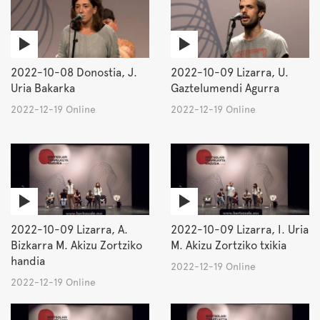
2022-10-08 Donostia, J.
2022-10-09 Lizarra, U.
Uria Bakarka
Gaztelumendi Agurra
2022-12-19 Online
2022-12-19 Online
2022-10-09 Lizarra, A.
2022-10-09 Lizarra, I. Uria
Bizkarra M. Akizu Zortziko
M. Akizu Zortziko txikia
handia
2022-12-19 Online
2022-12-19 Online