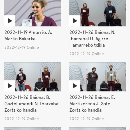
2022-11-19 Amurrio, A.
2022-11-26 Baiona, N.
Martin Bakarka
Ibarzabal U. Agirre
Hamarreko txikia
2022-12-19 Online
2022-12-19 Online
2022-11-26 Baiona, B.
2022-11-26 Baiona, E.
Gaztelumendi N. Ibarzabal
Martikorena J. Soto
Zortziko handia
Zortziko handia
2022-12-19 Online
2022-12-19 Online