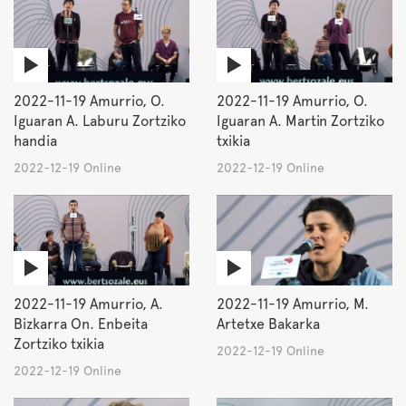
2022-11-19 Amurrio, O.
2022-11-19 Amurrio, O.
Iguaran A. Laburu Zortziko
Iguaran A. Martin Zortziko
handia
txikia
2022-12-19 Online
2022-12-19 Online
2022-11-19 Amurrio, A.
2022-11-19 Amurrio, M.
Bizkarra On. Enbeita
Artetxe Bakarka
Zortziko txikia
2022-12-19 Online
2022-12-19 Online