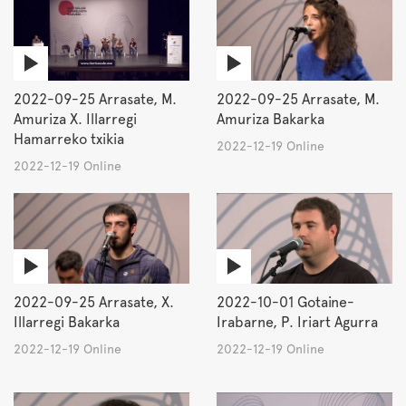
2022-09-25 Arrasate, M.
2022-09-25 Arrasate, M.
Amuriza X. Illarregi
Amuriza Bakarka
Hamarreko txikia
2022-12-19 Online
2022-12-19 Online
2022-09-25 Arrasate, X.
2022-10-01 Gotaine-
Illarregi Bakarka
Irabarne, P. Iriart Agurra
2022-12-19 Online
2022-12-19 Online