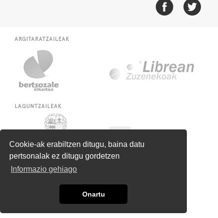
ARGITARATZAILEAK
LAGUNTZAILEAK
Cookie-ak erabiltzen ditugu, baina datu
pertsonalak ez ditugu gordetzen
Informazio gehiago
Onartu