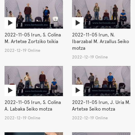
2022-11-05 Irun, S. Colina
2022-11-05 Irun, N.
M. Artetxe Zortziko txikia
Ibarzabal M. Arzallus Seiko
motza
2022-12-19 Online
2022-12-19 Online
2022-11-05 Irun, S. Colina
2022-11-05 Irun, J. Uria M.
A. Labaka Seiko motza
Artetxe Seiko motza
2022-12-19 Online
2022-12-19 Online