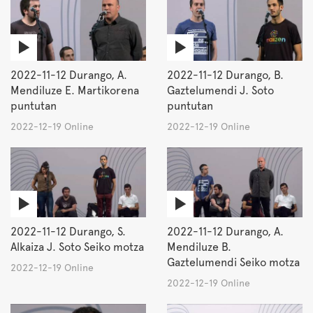
2022-11-12 Durango, A.
2022-11-12 Durango, B.
Mendiluze E. Martikorena
Gaztelumendi J. Soto
puntutan
puntutan
2022-12-19 Online
2022-12-19 Online
2022-11-12 Durango, S.
2022-11-12 Durango, A.
Alkaiza J. Soto Seiko motza
Mendiluze B.
Gaztelumendi Seiko motza
2022-12-19 Online
2022-12-19 Online