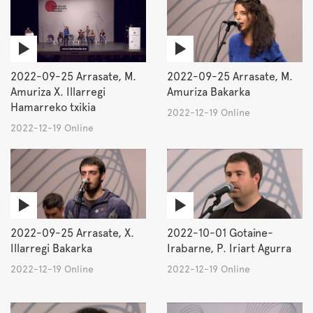
2022-09-25 Arrasate, M.
2022-09-25 Arrasate, M.
Amuriza X. Illarregi
Amuriza Bakarka
Hamarreko txikia
2022-12-19 Online
2022-12-19 Online
2022-09-25 Arrasate, X.
2022-10-01 Gotaine-
Illarregi Bakarka
Irabarne, P. Iriart Agurra
2022-12-19 Online
2022-12-19 Online