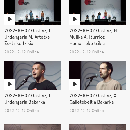
2022-10-02 Gasteiz, I.
2022-10-02 Gasteiz, H.
Urdangarin M. Artetxe
Mujika A, Iturrioz
Zortziko txikia
Hamarreko txikia
2022-12-19 Online
2022-12-19 Online
2022-10-02 Gasteiz, I.
2022-10-02 Gasteiz, X.
Urdangarin Bakarka
Galletebeitia Bakarka
2022-12-19 Online
2022-12-19 Online