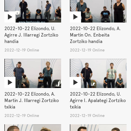
2022-10-22 Elizondo, U.
2022-10-22 Elizondo, A.
Agirre J. Illarregi Zortziko
Martin On. Enbeita
handia
Zortziko handia
2022-12-19 Online
2022-12-19 Online
2022-10-22 Elizondo, A.
2022-10-22 Elizondo, U.
Martin J. Illarregi Zortziko
Agirre I. Apalategi Zortziko
txikia
txikia
2022-12-19 Online
2022-12-19 Online