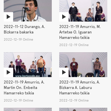
2022-11-12 Durango, A.
2022-11-19 Amurrio, M.
Bizkarra bakarka
Artetxe O. Iguaran
Hamarreko txikia
2022-12-19 Online
2022-12-19 Online
2022-11-19 Amurrio, A.
2022-11-19 Amurrio, A.
Martin On. Enbeita
Bizkarra A. Laburu
Hamarreko txikia
Hamarreko txikia
2022-12-19 Online
2022-12-19 Online