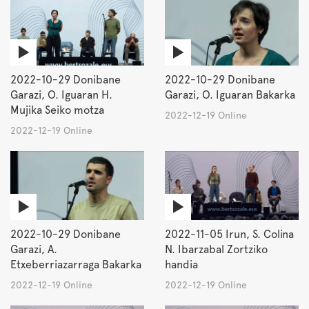
2022-10-29 Donibane
2022-10-29 Donibane
Garazi, O. Iguaran H.
Garazi, O. Iguaran Bakarka
Mujika Seiko motza
2022-12-19 Online
2022-12-19 Online
2022-10-29 Donibane
2022-11-05 Irun, S. Colina
Garazi, A.
N. Ibarzabal Zortziko
Etxeberriazarraga Bakarka
handia
2022-12-19 Online
2022-12-19 Online