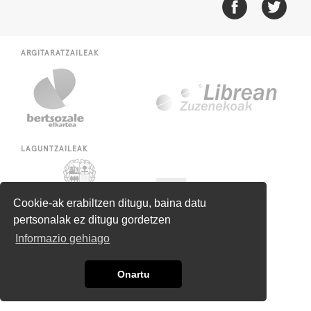
ARGITARATZAILEAK
LAGUNTZAILEAK
Cookie-ak erabiltzen ditugu, baina datu
pertsonalak ez ditugu gordetzen
Informazio gehiago
Onartu