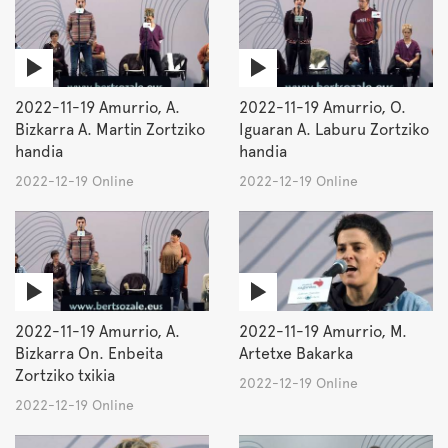
2022-11-19 Amurrio, A.
2022-11-19 Amurrio, O.
Bizkarra A. Martin Zortziko
Iguaran A. Laburu Zortziko
handia
handia
2022-12-19 Online
2022-12-19 Online
2022-11-19 Amurrio, A.
2022-11-19 Amurrio, M.
Bizkarra On. Enbeita
Artetxe Bakarka
Zortziko txikia
2022-12-19 Online
2022-12-19 Online