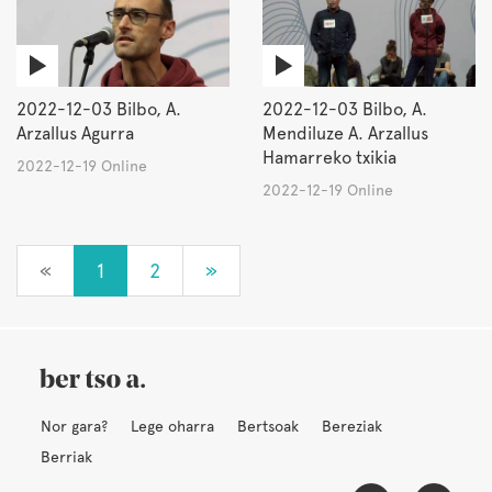
2022-12-03 Bilbo, A.
2022-12-03 Bilbo, A.
Arzallus Agurra
Mendiluze A. Arzallus
Hamarreko txikia
2022-12-19 Online
2022-12-19 Online
«
1
2
»
Nor gara?
Lege oharra
Bertsoak
Bereziak
Berriak