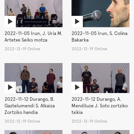
2022-11-05 Irun, J. Uria M.
2022-11-05 Irun, S. Colina
Artetxe Seiko motza
Bakarka
2022-12-19 Online
2022-12-19 Online
2022-11-12 Durango, B.
2022-11-12 Durango, A.
Gaztelumendi S. Alkaiza
Mendiluze J. Soto zortziko
Zortziko handia
txikia
2022-12-19 Online
2022-12-19 Online