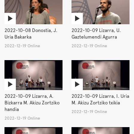
2022-10-08 Donostia, J.
2022-10-09 Lizarra, U.
Uria Bakarka
Gaztelumendi Agurra
2022-12-19 Online
2022-12-19 Online
2022-10-09 Lizarra, A.
2022-10-09 Lizarra, I. Uria
Bizkarra M. Akizu Zortziko
M. Akizu Zortziko txikia
handia
2022-12-19 Online
2022-12-19 Online