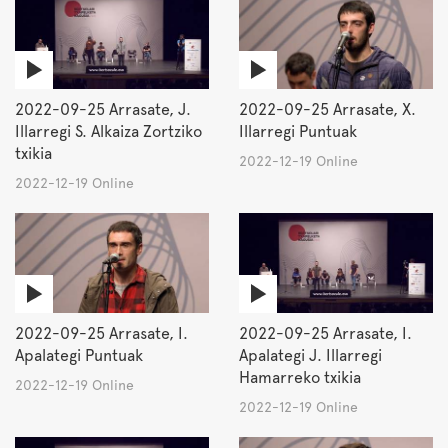
2022-09-25 Arrasate, J.
2022-09-25 Arrasate, X.
Illarregi S. Alkaiza Zortziko
Illarregi Puntuak
txikia
2022-12-19 Online
2022-12-19 Online
2022-09-25 Arrasate, I.
2022-09-25 Arrasate, I.
Apalategi Puntuak
Apalategi J. Illarregi
Hamarreko txikia
2022-12-19 Online
2022-12-19 Online