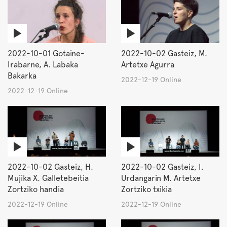
2022-10-01 Gotaine-
2022-10-02 Gasteiz, M.
Irabarne, A. Labaka
Artetxe Agurra
Bakarka
2022-12-19 Online
2022-12-19 Online
2022-10-02 Gasteiz, H.
2022-10-02 Gasteiz, I.
Mujika X. Galletebeitia
Urdangarin M. Artetxe
Zortziko handia
Zortziko txikia
2022-12-19 Online
2022-12-19 Online