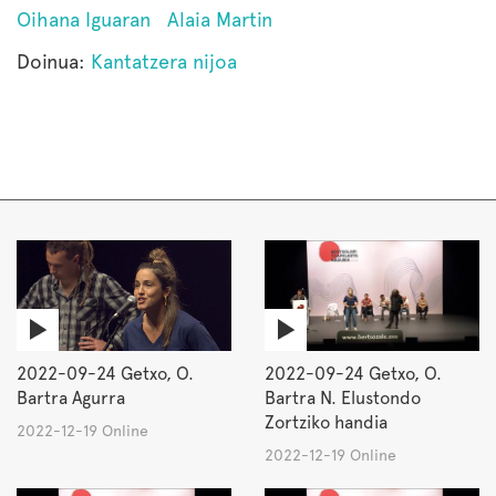
Oihana Iguaran
Alaia Martin
Doinua:
Kantatzera nijoa
2022-09-24 Getxo, O.
2022-09-24 Getxo, O.
Bartra Agurra
Bartra N. Elustondo
Zortziko handia
2022-12-19 Online
2022-12-19 Online