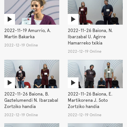
2022-11-19 Amurrio, A.
2022-11-26 Baiona, N.
Martin Bakarka
Ibarzabal U. Agirre
Hamarreko txikia
2022-12-19 Online
2022-12-19 Online
2022-11-26 Baiona, B.
2022-11-26 Baiona, E.
Gaztelumendi N. Ibarzabal
Martikorena J. Soto
Zortziko handia
Zortziko handia
2022-12-19 Online
2022-12-19 Online