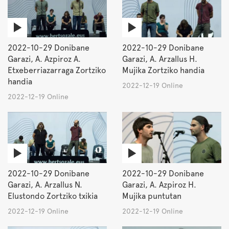
2022-10-29 Donibane
2022-10-29 Donibane
Garazi, A. Azpiroz A.
Garazi, A. Arzallus H.
Etxeberriazarraga Zortziko
Mujika Zortziko handia
handia
2022-12-19 Online
2022-12-19 Online
2022-10-29 Donibane
2022-10-29 Donibane
Garazi, A. Arzallus N.
Garazi, A. Azpiroz H.
Elustondo Zortziko txikia
Mujika puntutan
2022-12-19 Online
2022-12-19 Online