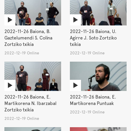
2022-11-26 Baiona, B.
2022-11-26 Baiona, U.
Gaztelumendi S. Colina
Agirre J. Soto Zortziko
Zortziko txikia
txikia
2022-12-19 Online
2022-12-19 Online
2022-11-26 Baiona, E.
2022-11-26 Baiona, E.
Martikorena N. Ibarzabal
Martikorena Puntuak
Zortziko txikia
2022-12-19 Online
2022-12-19 Online