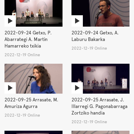
2022-09-24 Getxo, P.
2022-09-24 Getxo, A.
Abarrategi A. Martin
Laburu Bakarka
Hamarreko txikia
2022-12-19 Online
2022-12-19 Online
2022-09-25 Arrasate, M.
2022-09-25 Arrasate, J.
Amuriza Agurra
Illarregi G. Pagonabarraga
Zortziko handia
2022-12-19 Online
2022-12-19 Online