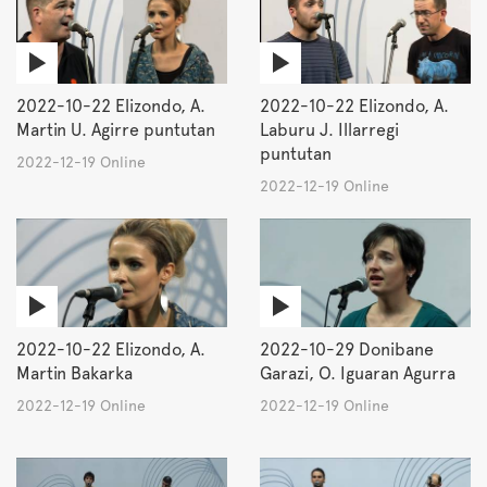
2022-10-22 Elizondo, A.
2022-10-22 Elizondo, A.
Martin U. Agirre puntutan
Laburu J. Illarregi
puntutan
2022-12-19 Online
2022-12-19 Online
2022-10-22 Elizondo, A.
2022-10-29 Donibane
Martin Bakarka
Garazi, O. Iguaran Agurra
2022-12-19 Online
2022-12-19 Online