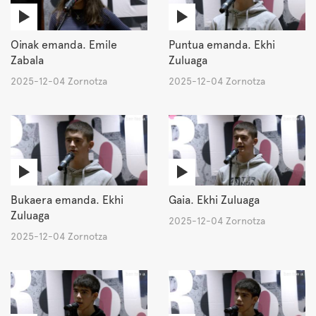
Oinak emanda. Emile
Puntua emanda. Ekhi
Zabala
Zuluaga
2025-12-04 Zornotza
2025-12-04 Zornotza
Bukaera emanda. Ekhi
Gaia. Ekhi Zuluaga
Zuluaga
2025-12-04 Zornotza
2025-12-04 Zornotza