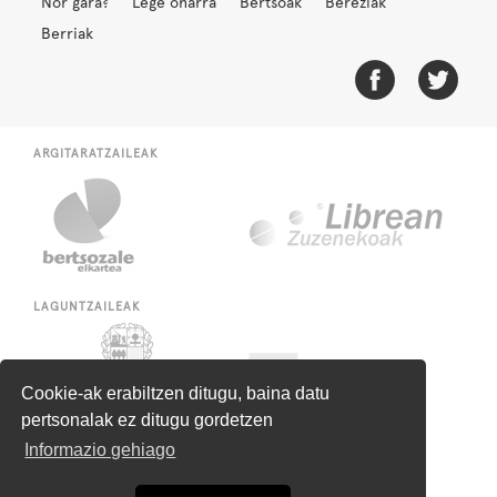
Nor gara?
Lege oharra
Bertsoak
Bereziak
Berriak
ARGITARATZAILEAK
LAGUNTZAILEAK
Cookie-ak erabiltzen ditugu, baina datu
pertsonalak ez ditugu gordetzen
Informazio gehiago