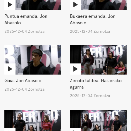
Puntua emanda. Jon
Bukaera emanda. Jon
Abasolo
Abasolo
2025-12-04 Zornotza
2025-12-04 Zornotza
Gaia. Jon Abasolo
Zerobi taldea. Hasierako
agurra
2025-12-04 Zornotza
2025-12-04 Zornotza