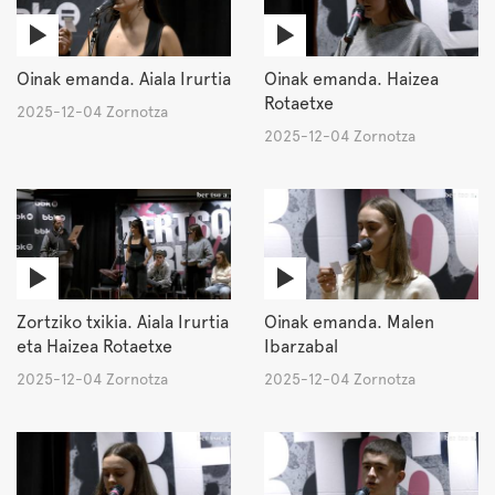
Oinak emanda. Aiala Irurtia
Oinak emanda. Haizea
Rotaetxe
2025-12-04 Zornotza
2025-12-04 Zornotza
Zortziko txikia. Aiala Irurtia
Oinak emanda. Malen
eta Haizea Rotaetxe
Ibarzabal
2025-12-04 Zornotza
2025-12-04 Zornotza