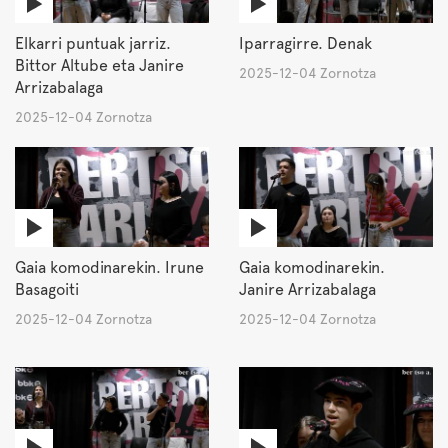
Elkarri puntuak jarriz.
Iparragirre. Denak
Bittor Altube eta Janire
2025-12-04 Zornotza
Arrizabalaga
2025-12-04 Zornotza
Gaia komodinarekin. Irune
Gaia komodinarekin.
Basagoiti
Janire Arrizabalaga
2025-12-04 Zornotza
2025-12-04 Zornotza