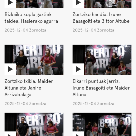
Bizkaiko kopla gaztiek
Zortziko handia. Irune
taldea. Hasierako agurra
Basagoiti eta Bittor Altube
2025-12-04 Zornotza
2025-12-04 Zornotza
Zortziko txikia. Maider
Elkarri puntuak jarriz.
Altuna eta Janire
Irune Basagoiti eta Maider
Arrizabalaga
Altuna
2025-12-04 Zornotza
2025-12-04 Zornotza