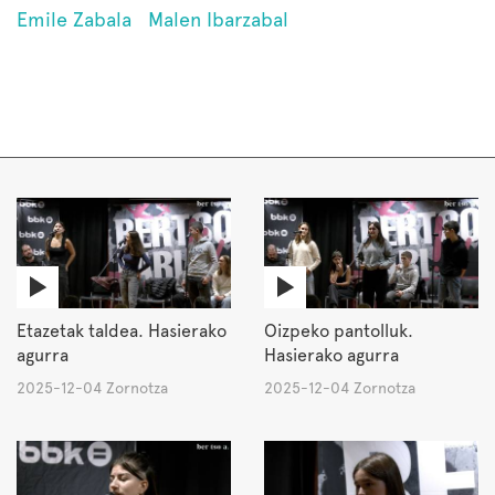
Emile Zabala
Malen Ibarzabal
Etazetak taldea. Hasierako
Oizpeko pantolluk.
agurra
Hasierako agurra
2025-12-04 Zornotza
2025-12-04 Zornotza