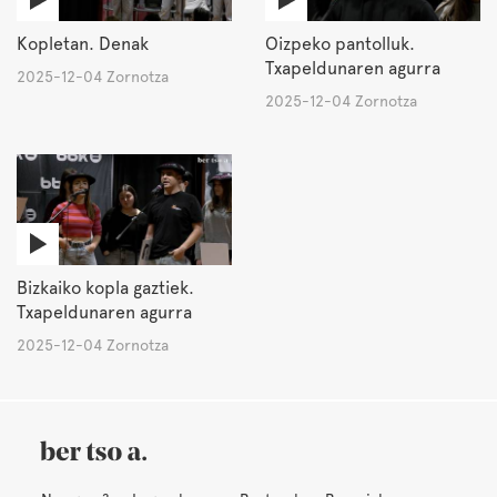
Kopletan. Denak
Oizpeko pantolluk.
Txapeldunaren agurra
2025-12-04 Zornotza
2025-12-04 Zornotza
Bizkaiko kopla gaztiek.
Txapeldunaren agurra
2025-12-04 Zornotza