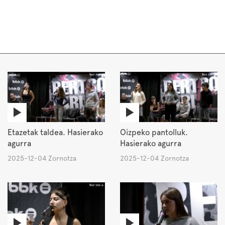
Etazetak taldea. Hasierako
Oizpeko pantolluk.
agurra
Hasierako agurra
2025-12-04 Zornotza
2025-12-04 Zornotza