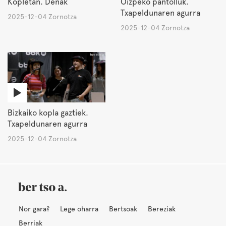
Kopletan. Denak
Oizpeko pantolluk.
Txapeldunaren agurra
2025-12-04 Zornotza
2025-12-04 Zornotza
Bizkaiko kopla gaztiek.
Txapeldunaren agurra
2025-12-04 Zornotza
Nor gara?
Lege oharra
Bertsoak
Bereziak
Berriak