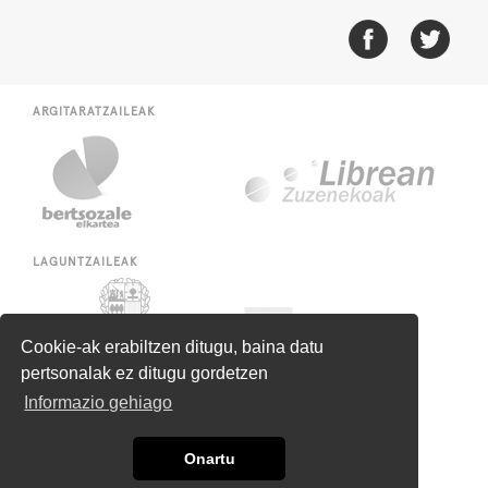
ARGITARATZAILEAK
LAGUNTZAILEAK
Cookie-ak erabiltzen ditugu, baina datu
pertsonalak ez ditugu gordetzen
Informazio gehiago
Onartu