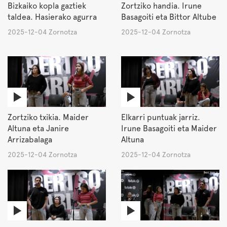
Bizkaiko kopla gaztiek
Zortziko handia. Irune
taldea. Hasierako agurra
Basagoiti eta Bittor Altube
2025-12-04 Zornotza
2025-12-04 Zornotza
Zortziko txikia. Maider
Elkarri puntuak jarriz.
Altuna eta Janire
Irune Basagoiti eta Maider
Arrizabalaga
Altuna
2025-12-04 Zornotza
2025-12-04 Zornotza