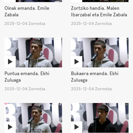
Oinak emanda. Emile
Zortziko handia. Malen
Zabala
Ibarzabal eta Emile Zabala
2025-12-04 Zornotza
2025-12-04 Zornotza
Puntua emanda. Ekhi
Bukaera emanda. Ekhi
Zuluaga
Zuluaga
2025-12-04 Zornotza
2025-12-04 Zornotza