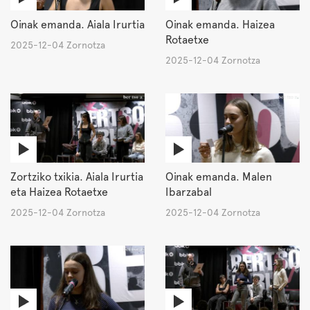
Oinak emanda. Aiala Irurtia
Oinak emanda. Haizea
Rotaetxe
2025-12-04 Zornotza
2025-12-04 Zornotza
Zortziko txikia. Aiala Irurtia
Oinak emanda. Malen
eta Haizea Rotaetxe
Ibarzabal
2025-12-04 Zornotza
2025-12-04 Zornotza