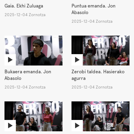
Gaia. Ekhi Zuluaga
Puntua emanda. Jon
Abasolo
2025-12-04 Zornotza
2025-12-04 Zornotza
Bukaera emanda. Jon
Zerobi taldea. Hasierako
Abasolo
agurra
2025-12-04 Zornotza
2025-12-04 Zornotza