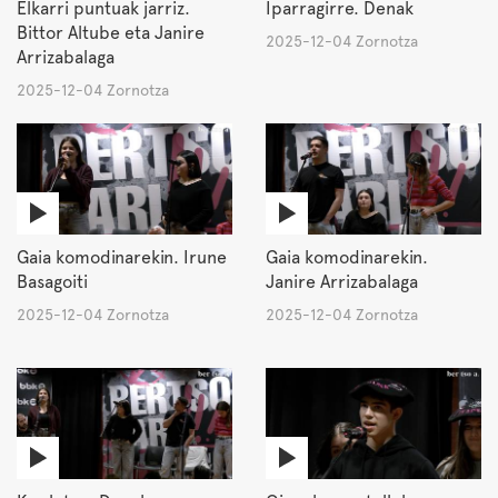
Elkarri puntuak jarriz.
Iparragirre. Denak
Bittor Altube eta Janire
2025-12-04 Zornotza
Arrizabalaga
2025-12-04 Zornotza
Gaia komodinarekin. Irune
Gaia komodinarekin.
Basagoiti
Janire Arrizabalaga
2025-12-04 Zornotza
2025-12-04 Zornotza