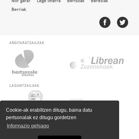
Nor gara?
Lege oharra
Bertsoak
Bereziak
Berriak
ARGITARATZAILEAK
LAGUNTZAILEAK
Cookie-ak erabiltzen ditugu, baina datu
pertsonalak ez ditugu gordetzen
Informazio gehiago