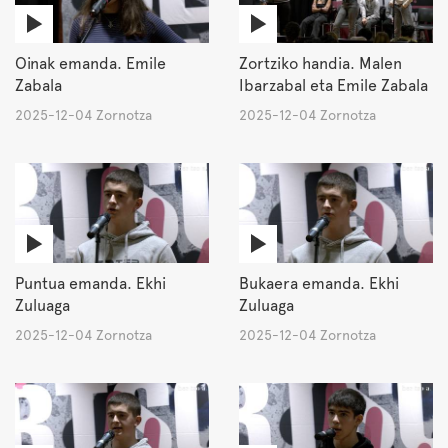
Oinak emanda. Emile
Zortziko handia. Malen
Zabala
Ibarzabal eta Emile Zabala
2025-12-04 Zornotza
2025-12-04 Zornotza
Puntua emanda. Ekhi
Bukaera emanda. Ekhi
Zuluaga
Zuluaga
2025-12-04 Zornotza
2025-12-04 Zornotza