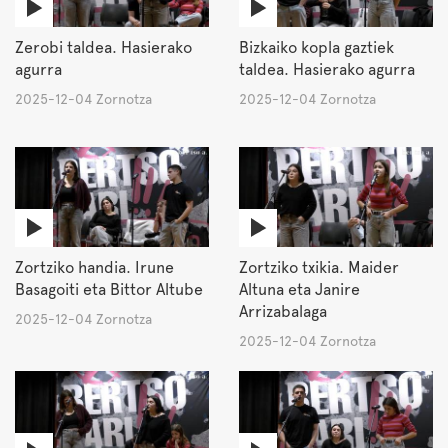
Zerobi taldea. Hasierako
Bizkaiko kopla gaztiek
agurra
taldea. Hasierako agurra
2025-12-04 Zornotza
2025-12-04 Zornotza
Zortziko handia. Irune
Zortziko txikia. Maider
Basagoiti eta Bittor Altube
Altuna eta Janire
Arrizabalaga
2025-12-04 Zornotza
2025-12-04 Zornotza