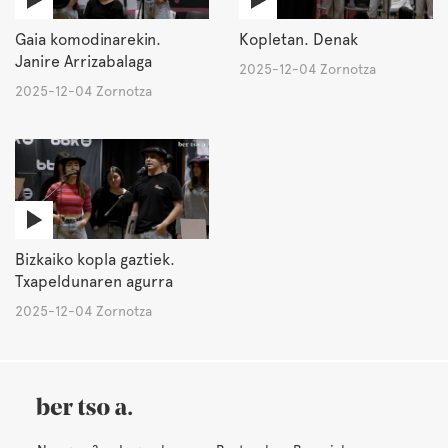
Gaia komodinarekin.
Kopletan. Denak
Janire Arrizabalaga
2025-12-04 Zornotza
2025-12-04 Zornotza
Bizkaiko kopla gaztiek.
Txapeldunaren agurra
2025-12-04 Zornotza