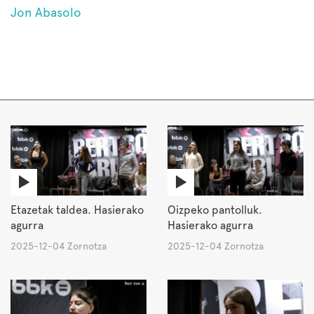
Jon Abasolo
Etazetak taldea. Hasierako
Oizpeko pantolluk.
agurra
Hasierako agurra
2025-12-04 Zornotza
2025-12-04 Zornotza