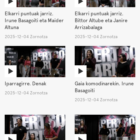
Elkarri puntuak jarriz.
Elkarri puntuak jarriz.
Irune Basagoiti eta Maider
Bittor Altube eta Janire
Altuna
Arrizabalaga
2025-12-04 Zornotza
2025-12-04 Zornotza
Iparragirre. Denak
Gaia komodinarekin. Irune
Basagoiti
2025-12-04 Zornotza
2025-12-04 Zornotza