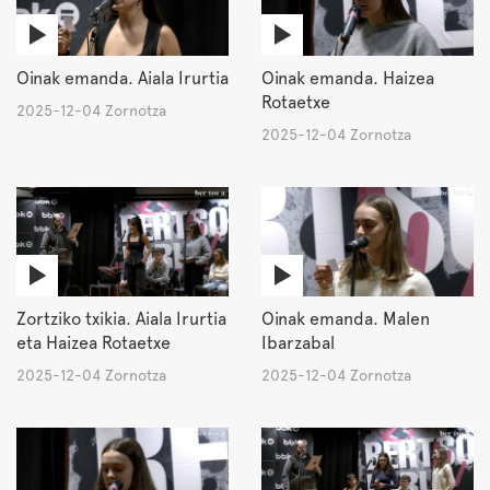
Oinak emanda. Aiala Irurtia
Oinak emanda. Haizea
Rotaetxe
2025-12-04 Zornotza
2025-12-04 Zornotza
Zortziko txikia. Aiala Irurtia
Oinak emanda. Malen
eta Haizea Rotaetxe
Ibarzabal
2025-12-04 Zornotza
2025-12-04 Zornotza