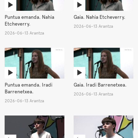
Puntua emanda. Nahia
Gaia. Nahia Etcheverry.
Etcheverry.
2026-06-13 Arantza
2026-06-13 Arantza
Puntua emanda. Iradi
Gaia. Iradi Barrenetxea.
Barrenetxea.
2026-06-13 Arantza
2026-06-13 Arantza