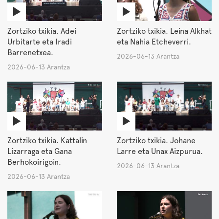
Zortziko txikia. Adei
Zortziko txikia. Leina Alkhat
Urbitarte eta Iradi
eta Nahia Etcheverri.
Barrenetxea.
2026-06-13 Arantza
2026-06-13 Arantza
Zortziko txikia. Kattalin
Zortziko txikia. Johane
Lizarraga eta Gana
Larre eta Unax Aizpurua.
Berhokoirigoin.
2026-06-13 Arantza
2026-06-13 Arantza