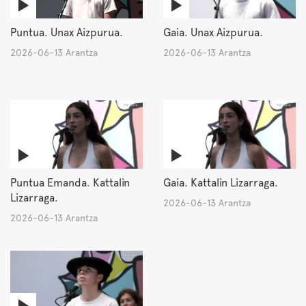
Puntua. Unax Aizpurua.
Gaia. Unax Aizpurua.
2026-06-13 Arantza
2026-06-13 Arantza
Puntua Emanda. Kattalin
Gaia. Kattalin Lizarraga.
Lizarraga.
2026-06-13 Arantza
2026-06-13 Arantza