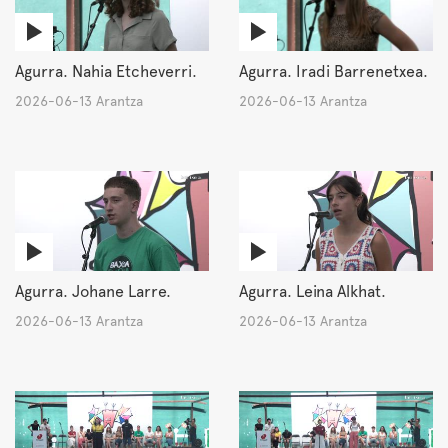
Agurra. Nahia Etcheverri.
Agurra. Iradi Barrenetxea.
2026-06-13 Arantza
2026-06-13 Arantza
Agurra. Johane Larre.
Agurra. Leina Alkhat.
2026-06-13 Arantza
2026-06-13 Arantza