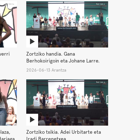
verri
Zortziko handia. Gana
Berhokoirigoin eta Johane Larre.
2026-06-13 Arantza
laza,
Zortziko txikia. Adei Urbitarte eta
dariaga.
Iradi Barrenetxea.