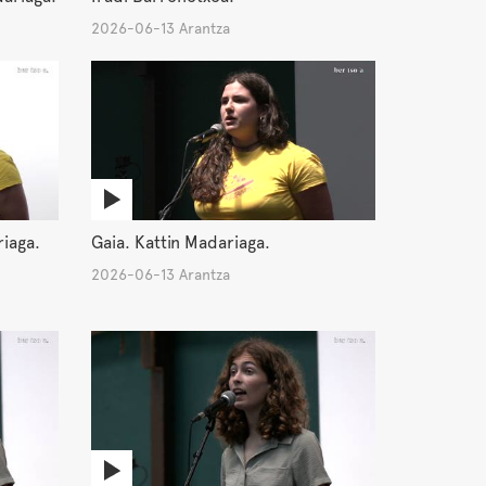
2026-06-13 Arantza
iaga.
Gaia. Kattin Madariaga.
2026-06-13 Arantza