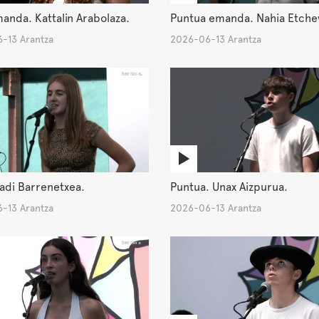
anda. Kattalin Arabolaza.
Puntua emanda. Nahia Etche
-13 Arantza
2026-06-13 Arantza
radi Barrenetxea.
Puntua. Unax Aizpurua.
-13 Arantza
2026-06-13 Arantza