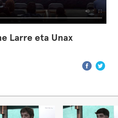
ne Larre eta Unax