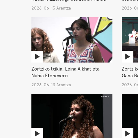
2026-06-13 Arantza
2026-06
Zortziko txikia. Leina Alkhat eta
Zortziko
Nahia Etcheverri.
Gana Be
2026-06-13 Arantza
2026-06