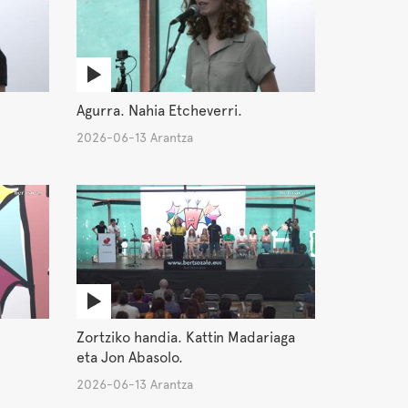
Agurra. Nahia Etcheverri.
2026-06-13 Arantza
Zortziko handia. Kattin Madariaga
eta Jon Abasolo.
2026-06-13 Arantza