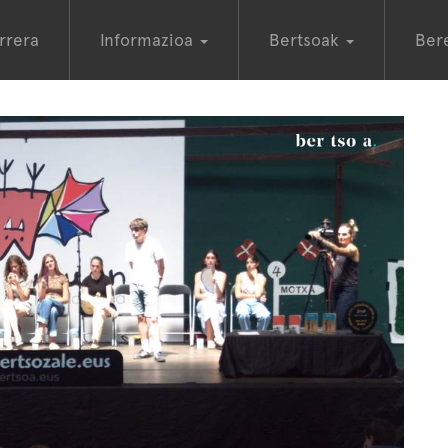
rrera
Informazioa
Bertsoak
Ber