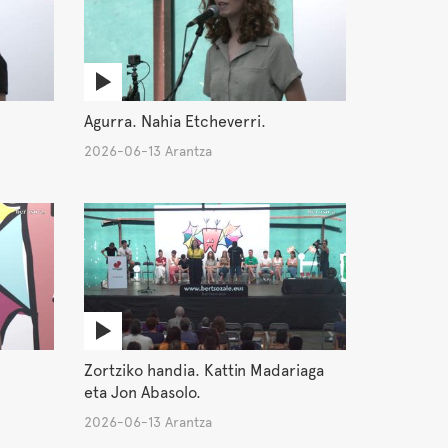
Agurra. Nahia Etcheverri.
2026-06-13 Arantza
Zortziko handia. Kattin Madariaga
eta Jon Abasolo.
2026-06-13 Arantza