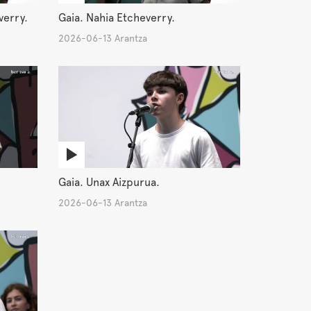
verry.
Gaia. Nahia Etcheverry.
2026-06-13 Arantza
Gaia. Unax Aizpurua.
2026-06-13 Arantza