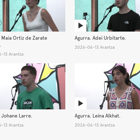
 Maia Ortiz de Zarate
Agurra. Adei Urbitarte.
.
2026-06-13 Arantza
-13 Arantza
 Johane Larre.
Agurra. Leina Alkhat.
-13 Arantza
2026-06-13 Arantza