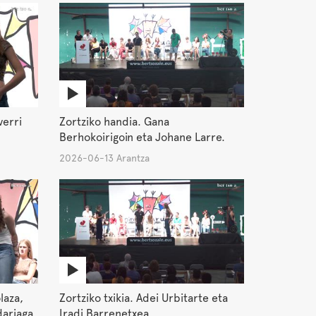
verri
Zortziko handia. Gana
Berhokoirigoin eta Johane Larre.
2026-06-13 Arantza
laza,
Zortziko txikia. Adei Urbitarte eta
dariaga.
Iradi Barrenetxea.