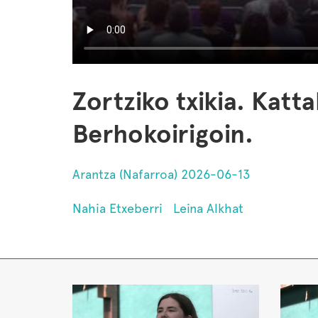
Zortziko txikia. Katt
Berhokoirigoin.
Arantza (Nafarroa) 2026-06-13
Nahia Etxeberri
Leina Alkhat