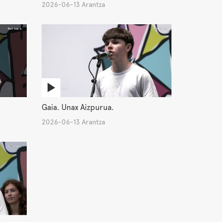
2026-06-13 Arantza
Gaia. Unax Aizpurua.
2026-06-13 Arantza