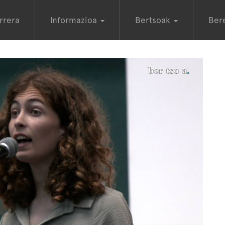
rrera
Informazioa
Bertsoak
Ber