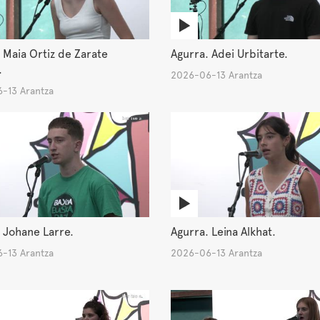
 Maia Ortiz de Zarate
Agurra. Adei Urbitarte.
.
2026-06-13 Arantza
-13 Arantza
 Johane Larre.
Agurra. Leina Alkhat.
-13 Arantza
2026-06-13 Arantza