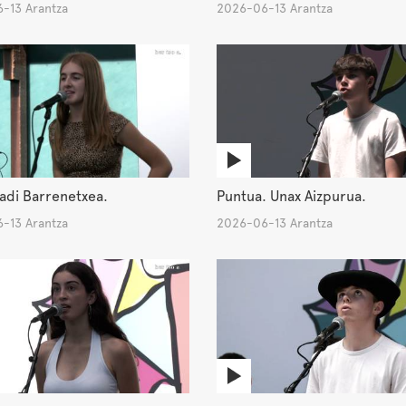
-13 Arantza
2026-06-13 Arantza
radi Barrenetxea.
Puntua. Unax Aizpurua.
-13 Arantza
2026-06-13 Arantza