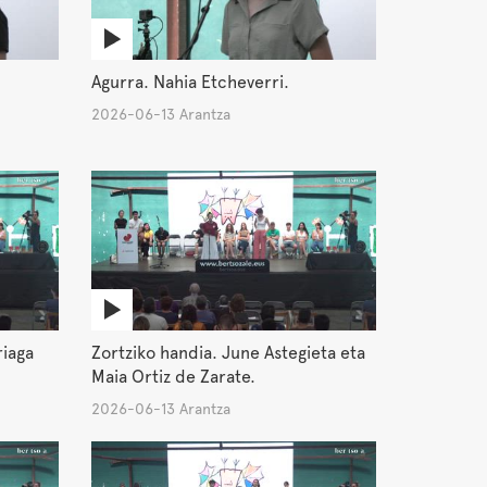
Agurra. Nahia Etcheverri.
2026-06-13 Arantza
riaga
Zortziko handia. June Astegieta eta
Maia Ortiz de Zarate.
2026-06-13 Arantza