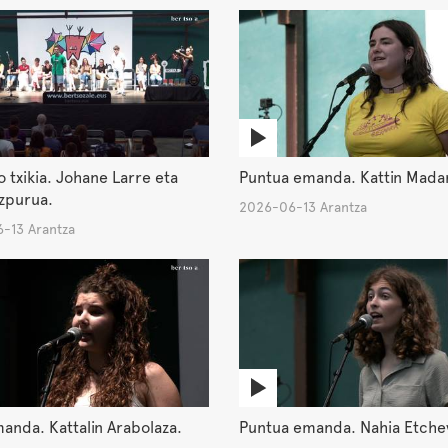
o txikia. Johane Larre eta
Puntua emanda. Kattin Madar
zpurua.
2026-06-13 Arantza
-13 Arantza
anda. Kattalin Arabolaza.
Puntua emanda. Nahia Etche