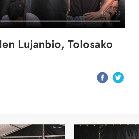
alen Lujanbio, Tolosako