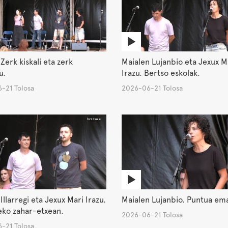
Zerk kiskali eta zerk
Maialen Lujanbio eta Jexux M
u.
Irazu. Bertso eskolak.
-21 Tolosa
2026-06-21 Tolosa
Illarregi eta Jexux Mari Irazu.
Maialen Lujanbio. Puntua em
eko zahar-etxean.
2026-06-21 Tolosa
-21 Tolosa