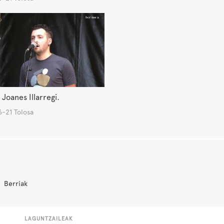
 Joanes Illarregi.
-21 Tolosa
Berriak
LAGUNTZAILEAK