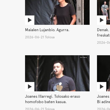
Maialen Lujanbio. Agurra.
Denak. 
freskat
2026-06-21 Tolosa
2026-06
Joanes Illarregi. Tolosako eraso
Joanes 
homofobo baten kasua.
Bi adin
2026-06-21 Tolosa
2026-06