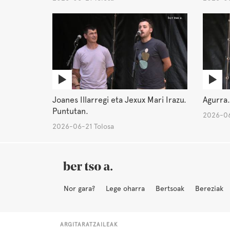
Joanes Illarregi eta Jexux Mari Irazu.
Agurra.
Puntutan.
2026-06
2026-06-21 Tolosa
Nor gara?
Lege oharra
Bertsoak
Bereziak
ARGITARATZAILEAK