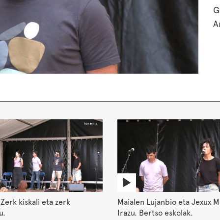
G
A
Zerk kiskali eta zerk
Maialen Lujanbio eta Jexux M
u.
Irazu. Bertso eskolak.