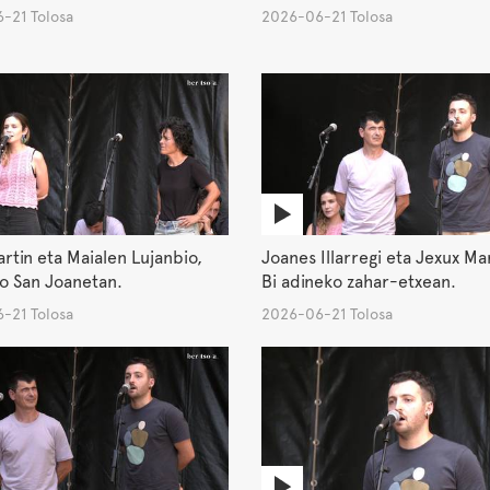
-21 Tolosa
2026-06-21 Tolosa
artin eta Maialen Lujanbio,
Joanes Illarregi eta Jexux Mar
o San Joanetan.
Bi adineko zahar-etxean.
-21 Tolosa
2026-06-21 Tolosa