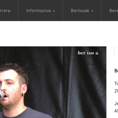
rrera
Informazioa
Bertsoak
Ber
B
T
2
J
A