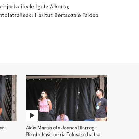
ai-jartzaileak: Igotz Alkorta;
ntolatzaileak: Harituz Bertsozale Taldea
ari
Alaia Martin eta Joanes Illarregi.
Bikote hasi berria Tolosako baltsa