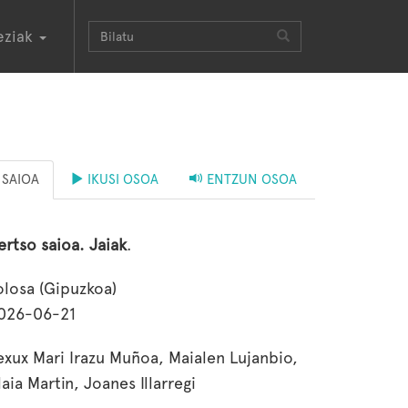
eziak
SAIOA
IKUSI OSOA
ENTZUN OSOA
ertso saioa. Jaiak
.
olosa (Gipuzkoa)
026-06-21
exux Mari Irazu Muñoa, Maialen Lujanbio,
laia Martin, Joanes Illarregi