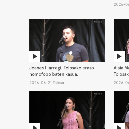
2026-06
Joanes Illarregi. Tolosako eraso
Alaia M
homofobo baten kasua.
Tolosak
2026-06-21 Tolosa
2026-06