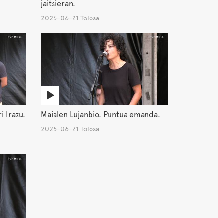
jaitsieran.
2026-06-21 Tolosa
i Irazu.
Maialen Lujanbio. Puntua emanda.
2026-06-21 Tolosa