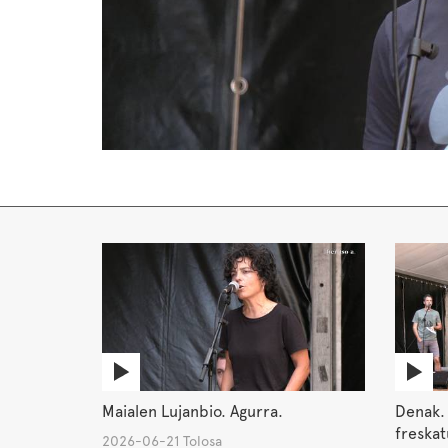
Maialen Lujanbio. Agurra.
Denak. 
freskat
2026-06-21 Tolosa