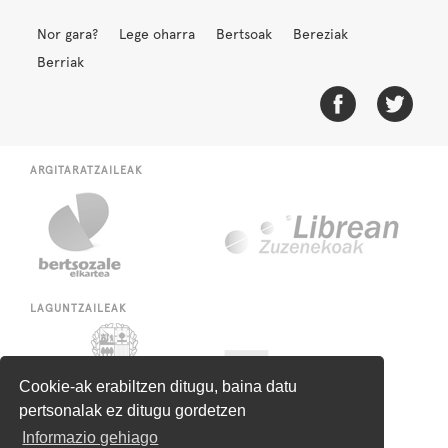
Nor gara?
Lege oharra
Bertsoak
Bereziak
Berriak
ARGITARATZAILEAK
LAGUNTZAILEAK
Cookie-ak erabiltzen ditugu, baina datu
pertsonalak ez ditugu gordetzen
Informazio gehiago