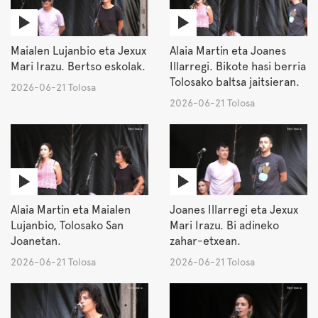
Maialen Lujanbio eta Jexux
Alaia Martin eta Joanes
Mari Irazu. Bertso eskolak.
Illarregi. Bikote hasi berria
Tolosako baltsa jaitsieran.
2026-06-21 Tolosa
2026-06-21 Tolosa
Alaia Martin eta Maialen
Joanes Illarregi eta Jexux
Lujanbio, Tolosako San
Mari Irazu. Bi adineko
Joanetan.
zahar-etxean.
2026-06-21 Tolosa
2026-06-21 Tolosa