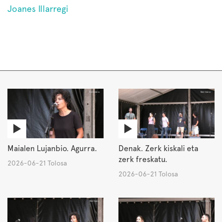
Joanes Illarregi
Maialen Lujanbio. Agurra.
Denak. Zerk kiskali eta
zerk freskatu.
2026-06-21 Tolosa
2026-06-21 Tolosa