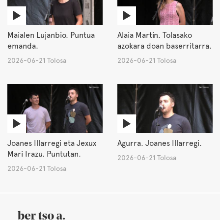
Maialen Lujanbio. Puntua
Alaia Martin. Tolasako
emanda.
azokara doan baserritarra.
2026-06-21 Tolosa
2026-06-21 Tolosa
Joanes Illarregi eta Jexux
Agurra. Joanes Illarregi.
Mari Irazu. Puntutan.
2026-06-21 Tolosa
2026-06-21 Tolosa