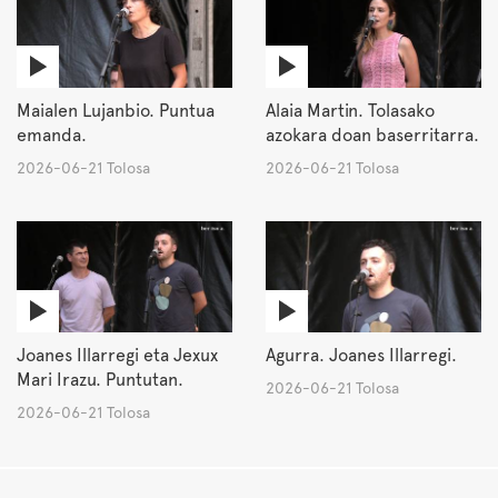
Maialen Lujanbio. Puntua
Alaia Martin. Tolasako
emanda.
azokara doan baserritarra.
2026-06-21 Tolosa
2026-06-21 Tolosa
Joanes Illarregi eta Jexux
Agurra. Joanes Illarregi.
Mari Irazu. Puntutan.
2026-06-21 Tolosa
2026-06-21 Tolosa