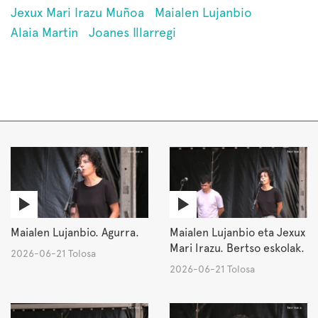
Jexux Mari Irazu Muñoa
Maialen Lujanbio
Alaia Martin
Joanes Illarregi
Maialen Lujanbio. Agurra.
Maialen Lujanbio eta Jexux
Mari Irazu. Bertso eskolak.
2026-06-21 Tolosa
2026-06-21 Tolosa