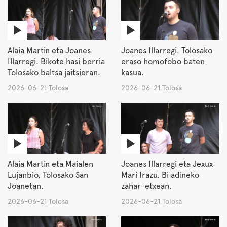
Alaia Martin eta Joanes
Joanes Illarregi. Tolosako
Illarregi. Bikote hasi berria
eraso homofobo baten
Tolosako baltsa jaitsieran.
kasua.
2026-06-21 Tolosa
2026-06-21 Tolosa
Alaia Martin eta Maialen
Joanes Illarregi eta Jexux
Lujanbio, Tolosako San
Mari Irazu. Bi adineko
Joanetan.
zahar-etxean.
2026-06-21 Tolosa
2026-06-21 Tolosa