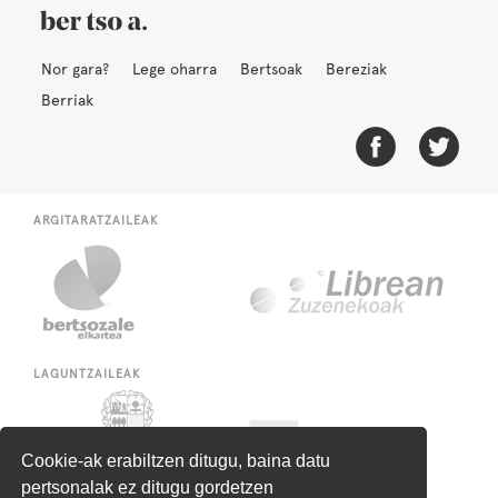
Nor gara?
Lege oharra
Bertsoak
Bereziak
Berriak
ARGITARATZAILEAK
LAGUNTZAILEAK
Cookie-ak erabiltzen ditugu, baina datu
pertsonalak ez ditugu gordetzen