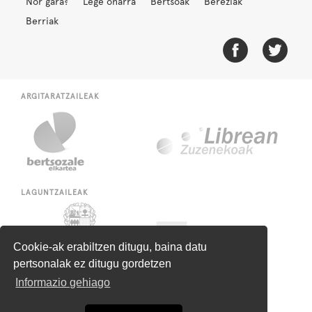
Nor gara?
Lege oharra
Bertsoak
Bereziak
Berriak
ARGITARATZAILEAK
LAGUNTZAILEAK
Cookie-ak erabiltzen ditugu, baina datu
pertsonalak ez ditugu gordetzen
Informazio gehiago