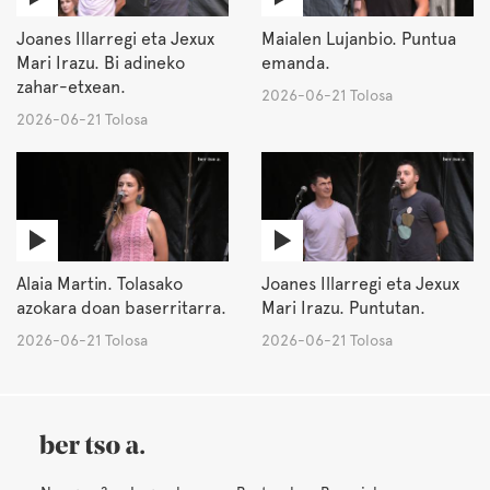
Joanes Illarregi eta Jexux
Maialen Lujanbio. Puntua
Mari Irazu. Bi adineko
emanda.
zahar-etxean.
2026-06-21 Tolosa
2026-06-21 Tolosa
Alaia Martin. Tolasako
Joanes Illarregi eta Jexux
azokara doan baserritarra.
Mari Irazu. Puntutan.
2026-06-21 Tolosa
2026-06-21 Tolosa