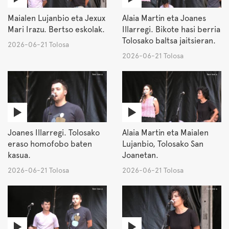
Maialen Lujanbio eta Jexux
Alaia Martin eta Joanes
Mari Irazu. Bertso eskolak.
Illarregi. Bikote hasi berria
Tolosako baltsa jaitsieran.
2026-06-21 Tolosa
2026-06-21 Tolosa
Joanes Illarregi. Tolosako
Alaia Martin eta Maialen
eraso homofobo baten
Lujanbio, Tolosako San
kasua.
Joanetan.
2026-06-21 Tolosa
2026-06-21 Tolosa