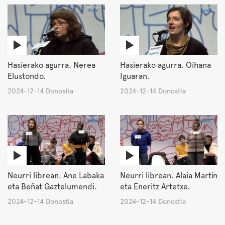
Hasierako agurra. Nerea
Hasierako agurra. Oihana
Elustondo.
Iguaran.
2024-12-14 Donostia
2024-12-14 Donostia
Neurri librean. Ane Labaka
Neurri librean. Alaia Martin
eta Beñat Gaztelumendi.
eta Eneritz Artetxe.
2024-12-14 Donostia
2024-12-14 Donostia