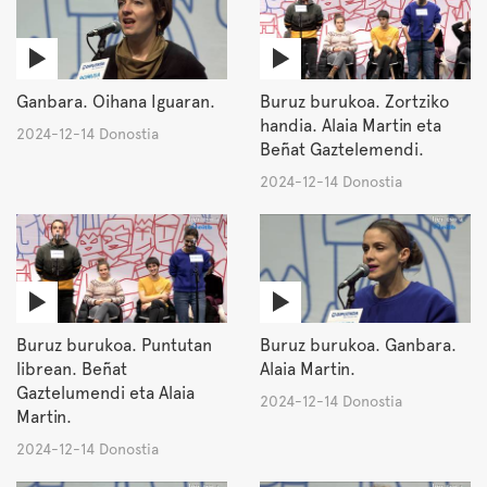
Ganbara. Oihana Iguaran.
Buruz burukoa. Zortziko
handia. Alaia Martin eta
2024-12-14 Donostia
Beñat Gaztelemendi.
2024-12-14 Donostia
Buruz burukoa. Puntutan
Buruz burukoa. Ganbara.
librean. Beñat
Alaia Martin.
Gaztelumendi eta Alaia
2024-12-14 Donostia
Martin.
2024-12-14 Donostia