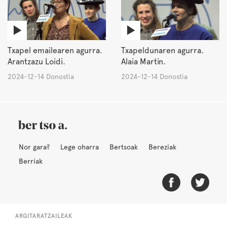
Txapel emailearen agurra.
Txapeldunaren agurra.
Arantzazu Loidi.
Alaia Martin.
2024-12-14 Donostia
2024-12-14 Donostia
Nor gara?
Lege oharra
Bertsoak
Bereziak
Berriak
ARGITARATZAILEAK