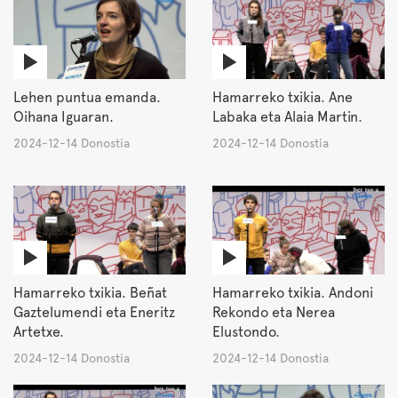
Lehen puntua emanda.
Hamarreko txikia. Ane
Oihana Iguaran.
Labaka eta Alaia Martin.
2024-12-14 Donostia
2024-12-14 Donostia
Hamarreko txikia. Beñat
Hamarreko txikia. Andoni
Gaztelumendi eta Eneritz
Rekondo eta Nerea
Artetxe.
Elustondo.
2024-12-14 Donostia
2024-12-14 Donostia