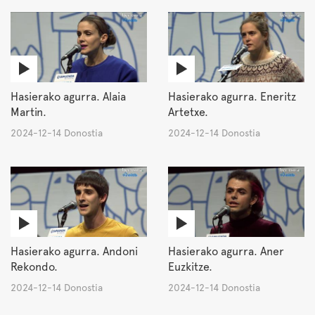
Hasierako agurra. Alaia
Hasierako agurra. Eneritz
Martin.
Artetxe.
2024-12-14 Donostia
2024-12-14 Donostia
Hasierako agurra. Andoni
Hasierako agurra. Aner
Rekondo.
Euzkitze.
2024-12-14 Donostia
2024-12-14 Donostia