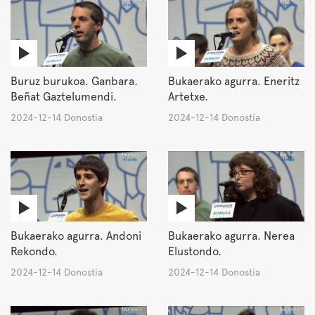
Buruz burukoa. Ganbara.
Bukaerako agurra. Eneritz
Beñat Gaztelumendi.
Artetxe.
2024-12-14 Donostia
2024-12-14 Donostia
Bukaerako agurra. Andoni
Bukaerako agurra. Nerea
Rekondo.
Elustondo.
2024-12-14 Donostia
2024-12-14 Donostia