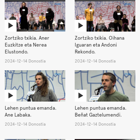
Zortziko txikia. Aner
Zortziko txikia. Oihana
Euzkitze eta Nerea
Iguaran eta Andoni
Elustondo.
Rekondo.
2024-12-14 Donostia
2024-12-14 Donostia
Lehen puntua emanda.
Lehen puntua emanda.
Ane Labaka.
Beñat Gaztelumendi.
2024-12-14 Donostia
2024-12-14 Donostia