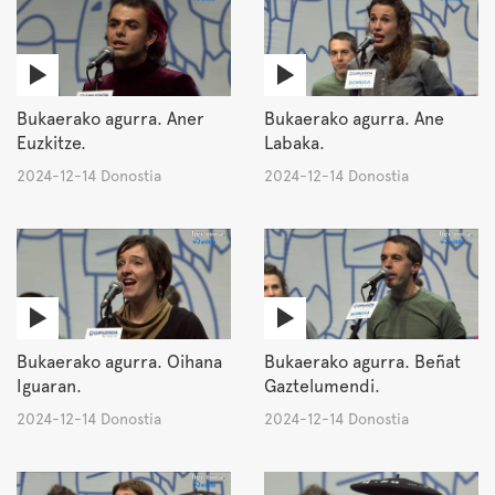
Bukaerako agurra. Aner
Bukaerako agurra. Ane
Euzkitze.
Labaka.
2024-12-14 Donostia
2024-12-14 Donostia
Bukaerako agurra. Oihana
Bukaerako agurra. Beñat
Iguaran.
Gaztelumendi.
2024-12-14 Donostia
2024-12-14 Donostia