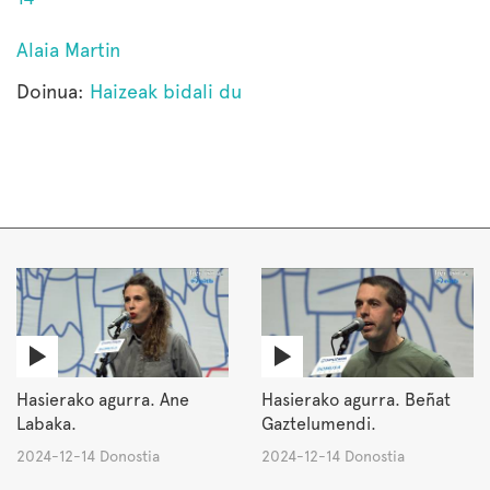
Alaia Martin
Doinua:
Haizeak bidali du
Hasierako agurra. Ane
Hasierako agurra. Beñat
Labaka.
Gaztelumendi.
2024-12-14 Donostia
2024-12-14 Donostia