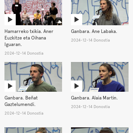
Hamarreko txikia. Aner
Ganbara. Ane Labaka.
Euzkitze eta Oihana
2024-12-14 Donostia
Iguaran.
2024-12-14 Donostia
Ganbara. Beñat
Ganbara. Alaia Martin.
Gaztelumendi.
2024-12-14 Donostia
2024-12-14 Donostia