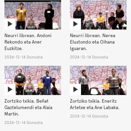
Neurri librean. Andoni
Neurri librean. Nerea
Rekondo eta Aner
Elustondo eta Oihana
Euzkitze.
Iguaran.
2024-12-14 Donostia
2024-12-14 Donostia
Zortziko txikia. Beñat
Zortziko txikia. Eneritz
Gaztelumendi eta Alaia
Artetxe eta Ane Labaka.
Martin.
2024-12-14 Donostia
2024-12-14 Donostia