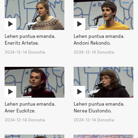
Lehen puntua emanda.
Lehen puntua emanda.
Eneritz Artetxe.
Andoni Rekondo.
2024-12-14 Donostia
2024-12-14 Donostia
Lehen puntua emanda.
Lehen puntua emanda.
Aner Euzkitze.
Nerea Elustondo.
2024-12-14 Donostia
2024-12-14 Donostia