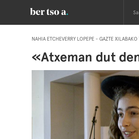
Sa
NAHIA ETCHEVERRY LOPEPE - GAZTE XILABAK
«Atxeman dut den