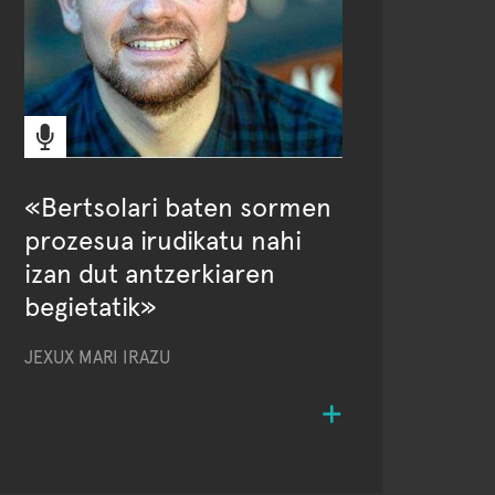
«Bertsolari baten sormen
prozesua irudikatu nahi
izan dut antzerkiaren
begietatik»
JEXUX MARI IRAZU