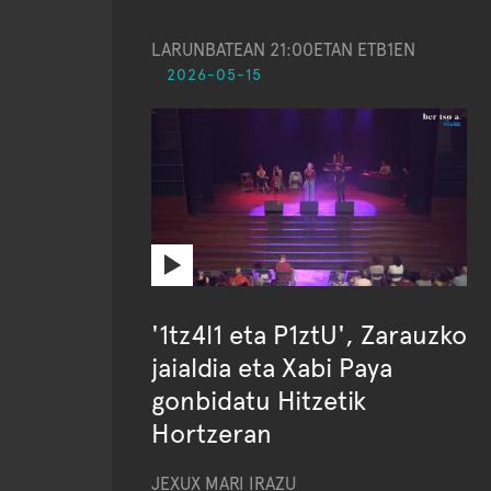
LARUNBATEAN 21:00ETAN ETB1EN
2026-05-15
'1tz4l1 eta P1ztU', Zarauzko
jaialdia eta Xabi Paya
gonbidatu Hitzetik
Hortzeran
JEXUX MARI IRAZU