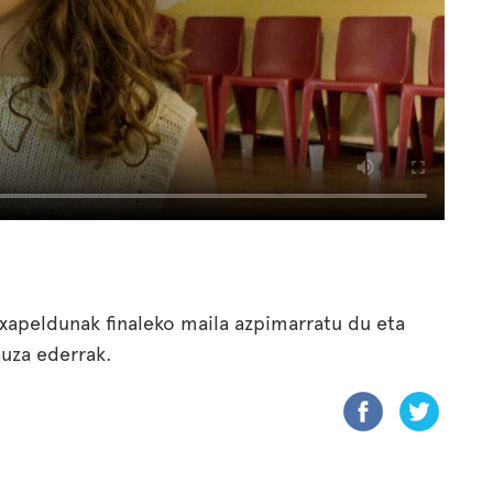
xapeldunak finaleko maila azpimarratu du eta
gauza ederrak.