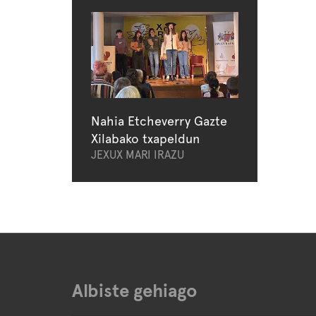
Nahia Etcheverry Gazte
Xilabako txapeldun
JEXUX MARI IRAZU
Albiste gehiago