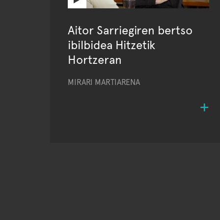
Aitor Sarriegiren bertso
ibilbidea Hitzetik
Hortzeran
MIRARI MARTIARENA