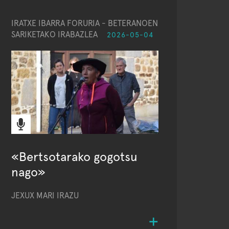
IRATXE IBARRA FORURIA - BETERANOEN
SARIKETAKO IRABAZLEA
2026-05-04
«Bertsotarako gogotsu
nago»
JEXUX MARI IRAZU