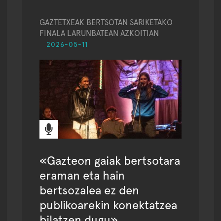
GAZTETXEAK BERTSOTAN SARIKETAKO
FINALA LARUNBATEAN AZKOITIAN
2026-05-11
«Gazteon gaiak bertsotara
eraman eta hain
bertsozalea ez den
publikoarekin konektatzea
bilatzen dugu»