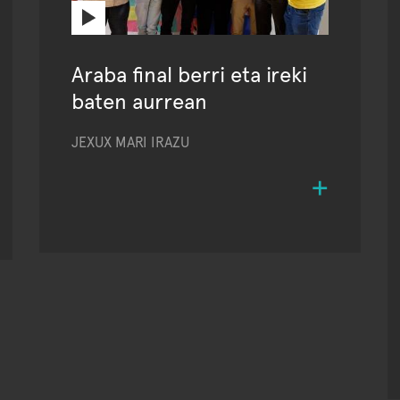
Araba final berri eta ireki
baten aurrean
JEXUX MARI IRAZU