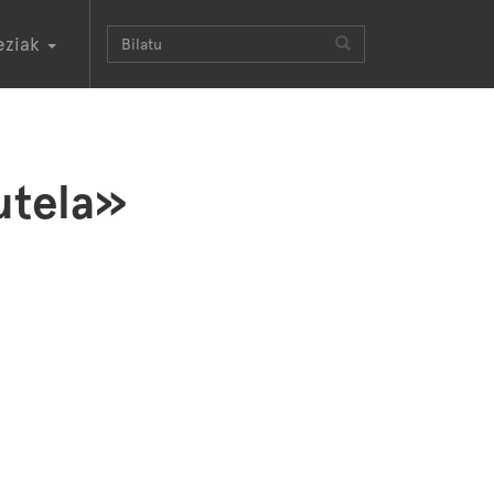
eziak
utela»