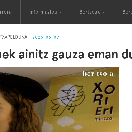
rrera
Informazioa
Bertsoak
Ber
O TXAPELDUNA
2025-06-09
ek ainitz gauza eman d