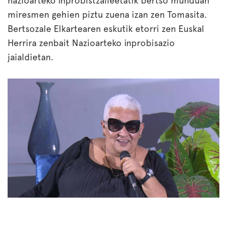
nazioarteko inprobistzaileetatik bertso munduan
miresmen gehien piztu zuena izan zen Tomasita.
Bertsozale Elkartearen eskutik etorri zen Euskal
Herrira zenbait Nazioarteko inprobisazio
jaialdietan.