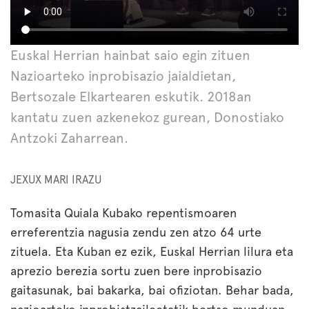
Euskal Herrian hainbat saio egin zituen
Nazioarteko inprobisazio jaialdietan,
Bertsozale Elkartearen eskutik. 2018an
kantatu zuen azkenekoz gurean, Donostiako
Antzoki Zaharrean.
JEXUX MARI IRAZU
Tomasita Quiala Kubako repentismoaren
erreferentzia nagusia zendu zen atzo 64 urte
zituela. Eta Kuban ez ezik, Euskal Herrian lilura eta
aprezio berezia sortu zuen bere inprobisazio
gaitasunak, bai bakarka, bai ofiziotan. Behar bada,