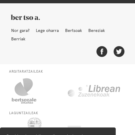
Nor gara?
Lege oharra
Bertsoak
Bereziak
Berriak
ARGITARATZAILEAK
LAGUNTZAILEAK