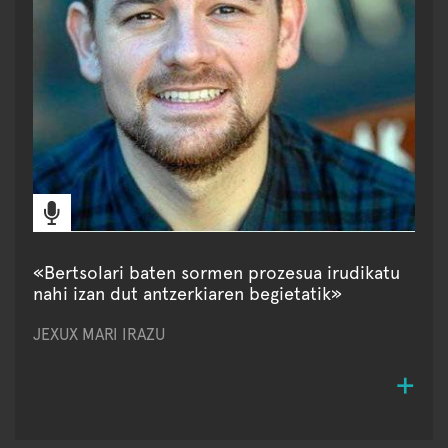
«Bertsolari baten sormen prozesua irudikatu
nahi izan dut antzerkiaren begietatik»
JEXUX MARI IRAZU