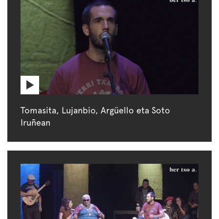
Tomasita, Lujanbio, Argüello eta Soto
Iruñean