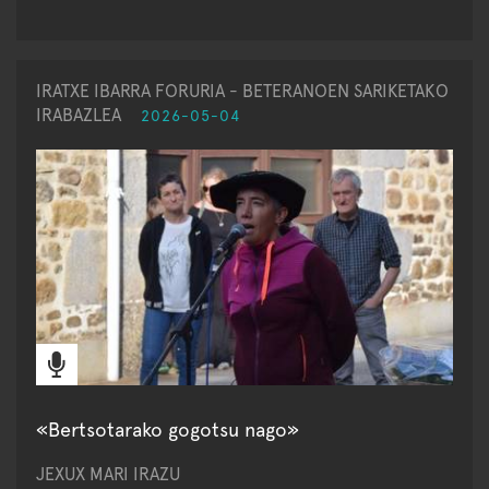
IRATXE IBARRA FORURIA - BETERANOEN SARIKETAKO
IRABAZLEA
2026-05-04
«Bertsotarako gogotsu nago»
JEXUX MARI IRAZU