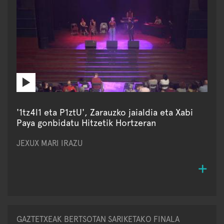
'1tz4l1 eta P1ztU', Zarauzko jaialdia eta Xabi
Paya gonbidatu Hitzetik Hortzeran
JEXUX MARI IRAZU
GAZTETXEAK BERTSOTAN SARIKETAKO FINALA