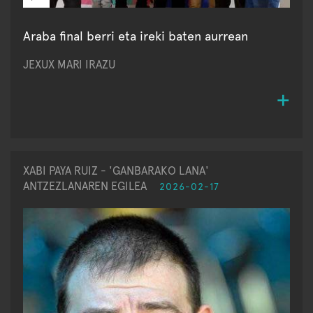
Araba final berri eta ireki baten aurrean
JEXUX MARI IRAZU
XABI PAYA RUIZ - 'GANBARAKO LANA'
ANTZEZLANAREN EGILEA
2026-02-17