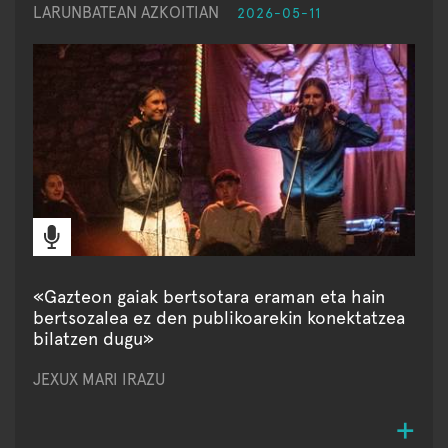
LARUNBATEAN AZKOITIAN
2026-05-11
«Gazteon gaiak bertsotara eraman eta hain
bertsozalea ez den publikoarekin konektatzea
bilatzen dugu»
JEXUX MARI IRAZU