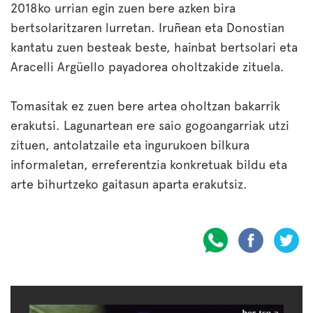
2018ko urrian egin zuen bere azken bira
bertsolaritzaren lurretan. Iruñean eta Donostian
kantatu zuen besteak beste, hainbat bertsolari eta
Aracelli Argüello payadorea oholtzakide zituela.
Tomasitak ez zuen bere artea oholtzan bakarrik
erakutsi. Lagunartean ere saio gogoangarriak utzi
zituen, antolatzaile eta ingurukoen bilkura
informaletan, erreferentzia konkretuak bildu eta
arte bihurtzeko gaitasun aparta erakutsiz.